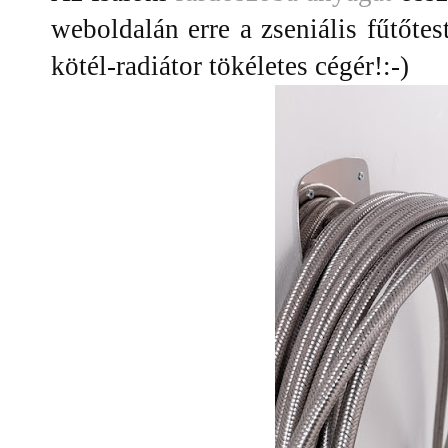
weboldalán erre a zseniális fűtőtes
kötél-radiátor tökéletes cégér!:-)