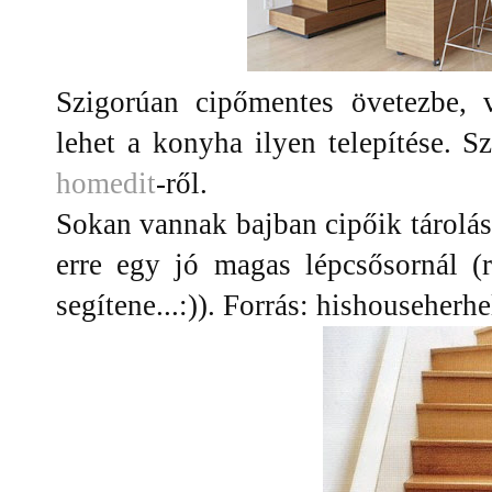
Szigorúan cipőmentes övetezbe, 
lehet a konyha ilyen telepítése. 
homedit
-ről.
Sokan vannak bajban cipőik tárolá
erre egy jó magas lépcsősornál (
segítene...:)). Forrás: hishouseherhe