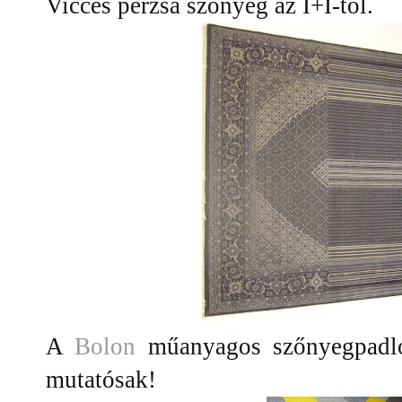
Vicces perzsa szőnyeg az I+I-től.
A
Bolon
műanyagos szőnyegpadló
mutatósak!