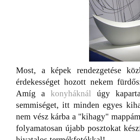
Most, a képek rendezgetése köz
érdekességet hozott nekem fürdősz
Amíg a
konyháknál
úgy kaparta
semmiséget, itt minden egyes kiha
nem vész kárba a "kihagy" mappám
folyamatosan újabb posztokat kész
hivatalos termékfotókkal!