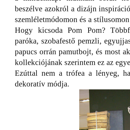
beszélve azokról a dizájn inspiráci
szemléletmódomon és a stílusomon 
Hogy kicsoda Pom Pom? Többféle
paróka, szobafestő pemzli, egyujja
papucs orrán pamutbojt, és most ak
kollekciójának szerintem ez az egyet
Ezúttal nem a trófea a lényeg, h
dekoratív módja.