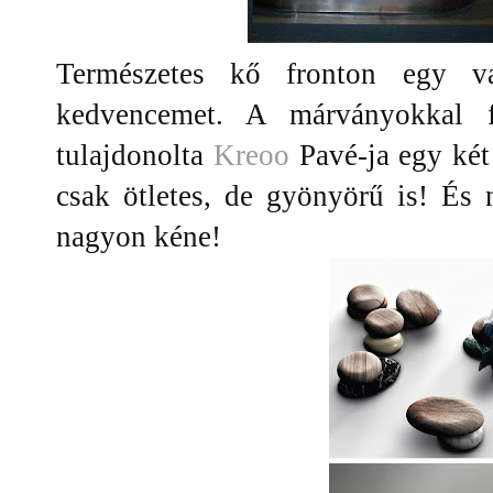
Természetes kő fronton egy v
kedvencemet. A márványokkal f
tulajdonolta
Kreoo
Pavé-ja egy két
csak ötletes, de gyönyörű is! É
nagyon kéne!