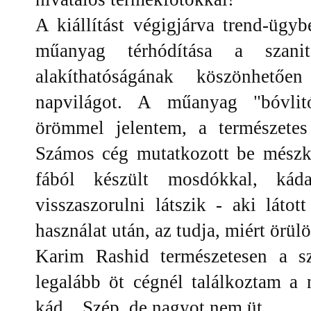
A kiállítást végigjárva trend-ügy
műanyag térhódítása a szanit
alakíthatóságának köszönhetőe
napvilágot. A műanyag "bóvlit
örömmel jelentem, a természetes
Számos cég mutatkozott be mészk
fából készült mosdókkal, kád
visszaszorulni látszik - aki lát
használat után, az tudja, miért ör
Karim Rashid természetesen a sz
legalább öt cégnél találkoztam a
kád... Szép, de nagyot nem üt.