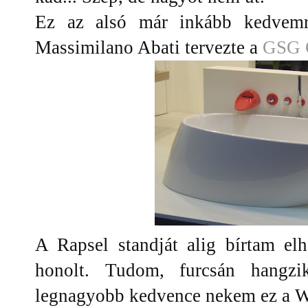
Ez az alsó már inkább kedvemre
Massimilano Abati tervezte a
GSG 
A Rapsel standját alig bírtam elh
honolt. Tudom, furcsán hangzik
legnagyobb kedvence nekem ez a W