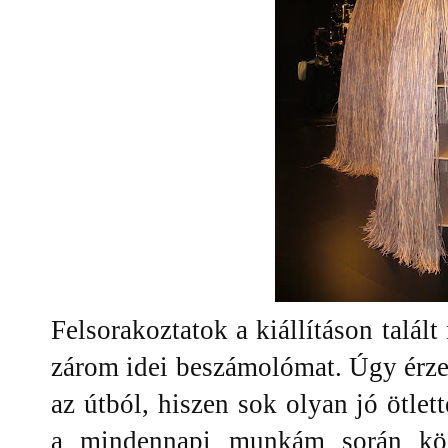
Felsorakoztatok a kiállításon talált
zárom idei beszámolómat. Úgy érze
az útból, hiszen sok olyan jó ötlet
a mindennapi munkám során köz