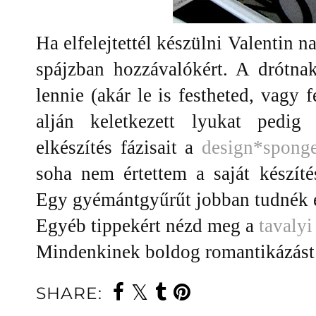
Ha elfelejtettél készülni Valentin n
spájzban hozzávalókért. A drótnak
lennie (akár le is festheted, vagy 
alján keletkezett lyukat pedi
elkészítés fázisait a
design*spong
soha nem értettem a saját készíté
Egy gyémántgyűrűt jobban tudnék ér
Egyéb tippekért nézd meg a
tavalyi
Mindenkinek boldog romantikázást 
SHARE: