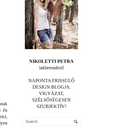
NIKOLETTI PETRA
lakberendező
NAPONTA FRISSÜLŐ
DESIGN BLOGJA.
VIGYÁZAT,
SZÉLSŐSÉGESEN
nnak
SZUBJEKTÍV!
z én
ict,
lyen