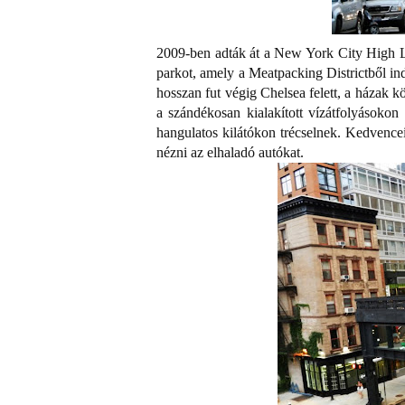
2009-ben adták át a New York City High Line
parkot, amely a Meatpacking Districtből in
hosszan fut végig Chelsea felett, a házak k
a szándékosan kialakított vízátfolyásokon
hangulatos kilátókon trécselnek. Kedvencei
nézni az elhaladó autókat.