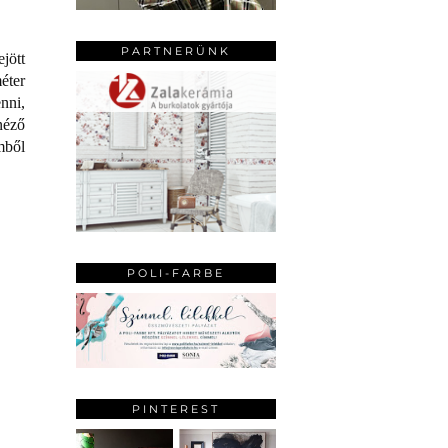
PARTNERÜNK
jött
éter
nni,
néző
mből
POLI-FARBE
PINTEREST