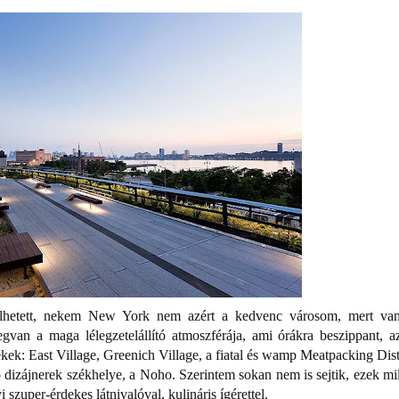
rülhetett, nekem New York nem azért a kedvenc városom, mert va
gvan a maga lélegzetelállító atmoszférája, ami órákra beszippant, a
ek: East Village, Greenich Village, a fiatal és wamp Meatpacking Distr
ó dizájnerek székhelye, a Noho. Szerintem sokan nem is sejtik, ezek mi
szuper-érdekes látnivalóval, kulináris ígérettel.