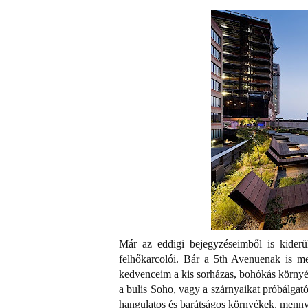
Már az eddigi bejegyzéseimből is kide
felhőkarcolói. Bár a 5th Avenuenak is me
kedvenceim a kis sorházas, bohókás környék
a bulis Soho, vagy a szárnyaikat próbálgat
hangulatos és barátságos környékek, mennyi 