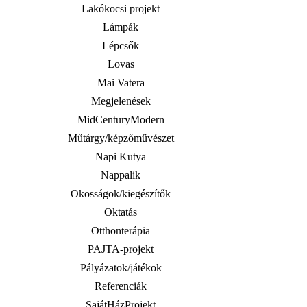
Lakókocsi projekt
Lámpák
Lépcsők
Lovas
Mai Vatera
Megjelenések
MidCenturyModern
Műtárgy/képzőművészet
Napi Kutya
Nappalik
Okosságok/kiegészítők
Oktatás
Otthonterápia
PAJTA-projekt
Pályázatok/játékok
Referenciák
SajátHázProjekt