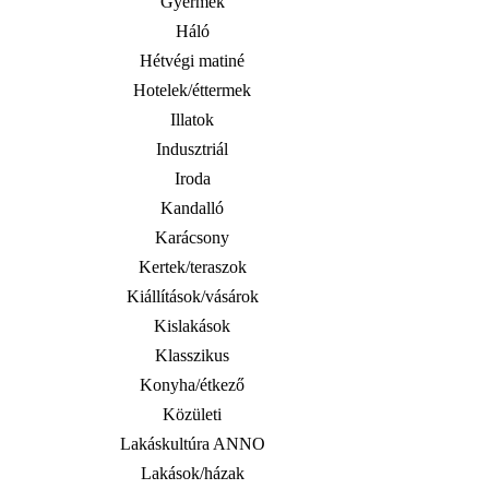
Gyermek
Háló
Hétvégi matiné
Hotelek/éttermek
Illatok
Indusztriál
Iroda
Kandalló
Karácsony
Kertek/teraszok
Kiállítások/vásárok
Kislakások
Klasszikus
Konyha/étkező
Közületi
Lakáskultúra ANNO
Lakások/házak