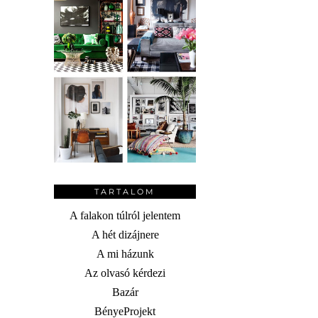
TARTALOM
A falakon túlról jelentem
A hét dizájnere
A mi házunk
Az olvasó kérdezi
Bazár
BényeProjekt