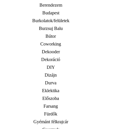
Berendezem
Budapest
Burkolatok/felületek
Burzsuj Balu
Bútor
Coworking
Dekooder
Dekoráció
DIY
Dizájn
Durva
Eklektika
Előszoba
Farsang
Fürdők
Gyémánt félkrajcár