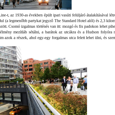
-t, az 1930-as években épült ipari vasúti felüljáró átalakításával létre
dul (a legmenőbb partykat jegyző The Standard Hotel alól) és 2,3 kilom
özött. Csomó izgalmas történés van itt: mozgó és fix padokon lehet pihe
 élmény mezítláb sétálni, a barátok az utcákra és a Hudson folyóra 
m azok a részek, ahol egy-egy forgalmas utca felett lehet ülni, és sze