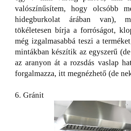
valószínűsítem, hogy olcsóbb m
hidegburkolat árában van), mi
tökéletesen bírja a forróságot, klo
még izgalmasabbá teszi a terméket
mintákban készítik az egyszerű (d
az aranyon át a rozsdás vaslap h
forgalmazza, itt megnézhető (de nek
6. Gránit