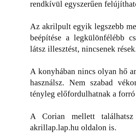
rendkívül egyszerűen felújíthat
Az akrilpult egyik legszebb m
beépítése a legkülönfélébb 
látsz illesztést, nincsenek rések
A konyhában nincs olyan hő a
használsz. Nem szabad vékon
tényleg előfordulhatnak a forró
A Corian mellett találhat
akrillap.lap.hu oldalon is.