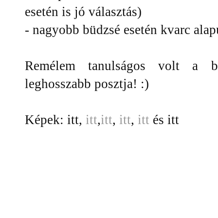
esetén is jó választás)
- nagyobb büdzsé esetén kvarc ala
Remélem tanulságos volt a bl
leghosszabb posztja! :)
Képek: itt,
itt
,
itt
,
itt
,
itt
és itt