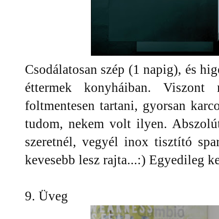
Csodálatosan szép (1 napig), és hig
éttermek konyháiban. Viszont 
foltmentesen tartani, gyorsan karco
tudom, nekem volt ilyen. Abszolú
szeretnél, vegyél inox tisztító spa
kevesebb lesz rajta...:) Egyedileg ke
9. Üveg