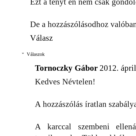
Ezt a tényt én nem csak gondo
De a hozzászólásodhoz valóban "
Válasz
Válaszok
Tornoczky Gábor
2012. ápri
Kedves Névtelen!
A hozzászólás íratlan szabály
A karccal szembeni ellen