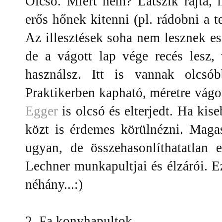
Olcsó. Miért nem? Látszik rajta,
erős hőnek kitenni (pl. rádobni a te
Az illesztések soha nem lesznek es
de a vágott lap vége recés lesz,
használsz. Itt is vannak olcsó
Praktikerben kapható, méretre vágo
Egger
is olcsó és elterjedt. Ha kis
közt is érdemes körülnézni. Maga
ugyan, de összehasonlíthatatlan 
Lechner munkapultjai és élzárói. 
néhány...:)
2. Fa konyhapultok