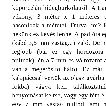
kőporcelán hidegburkolatról. A L
vékony, 3 méter x 1 méteres 
hasonlóak a méretei. Durva, mi? E
nekünk ez kevés lenne. A padlóra eg
(kábé 3,5 mm vastag...) való. De 
legjobb (bár ez egy hordozóra 
pultnak), én a 7 mm-es változatot
van a megerősítő háló). Ez már
kalapáccsal vertük az olasz gyárba
fokba) vágva kell találkoztat
benyomását keltse, vagy egy fém élv
egy 7 mm vastag pultod, ami hi