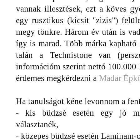
vannak illesztések, ezt a köves 
egy rusztikus (kicsit "zizis") felü
megy tönkre. Három év után is vadi
így is marad. Több márka kapható 
talán a Technistone van (persz
információm szerint nettó 100.000
érdemes megkérdezni a
Madar Épk
Ha tanulságot kéne levonnom a fent
- kis büdzsé esetén egy jó mi
választanék,
- közepes büdzsé esetén Laminam-