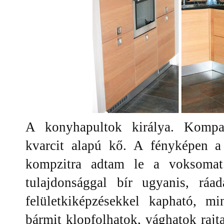
A konyhapultok királya. Kompa
kvarcit alapú kő. A fényképen a
kompzitra adtam le a voksomat.
tulajdonsággal bír ugyanis, ráa
felületkiképzésekkel kapható, mi
bármit klopfolhatok, vághatok rajta