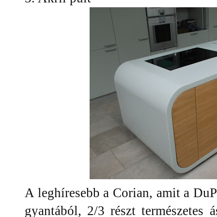
A leghíresebb a Corian, amit a DuPon
gyantából, 2/3 részt természetes á