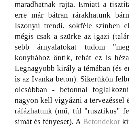
maradhatnak rajta. Emiatt a tisztít
erre már bátran rárakhatunk bárm
Iszonyú trendi, sokféle színben e
mégis csak a szürke az igazi (tal
sebb árnyalatokat tudom "meg
konyhához öntik, tehát ez is héz
Legnagyobb király a témában (és 
is az Ivanka beton). Sikerükön felb
olcsóbban - betonnal foglalkozn
nagyon kell vigyázni a tervezéssel é
ráfázhatunk (mű, túl "rusztikus" f
simát és fényeset). A
Betondekor
kí