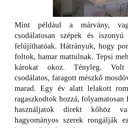
Mint például a márvány, va
csodálatosan szépek és iszonyú
felújíthatóak. Hátrányuk, hogy p
foltok, hamar mattulnak. Tepsi me
károkat okoz. Tényleg. Volt 
csodálatos, faragott mészkő mosdó
marad. Egy év alatt lelakott ro
ragaszkodtok hozzá, folyamatosan fi
használjatok direkt kőhöz val
hagyományos szerek rongálják ez