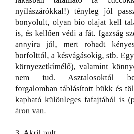
nyílászárókkal!) tényleg jól pass
bonyolult, olyan bio olajat kell tal
is, és kellően védi a fát. Igazság s
annyira jól, mert rohadt kény
borfolttól, a késvágásokig, stb. Eg
környezetkímélő), valamint könnye
nem tud. Asztalosoktól besz
forgalomban táblásított bükk és töl
kapható különleges fafajtából is (
áron van.
3. Akril pult