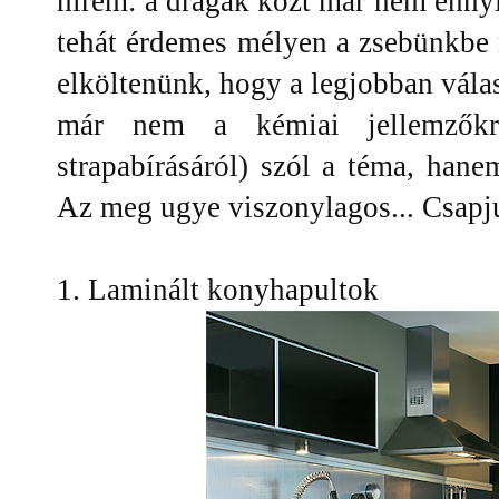
hírem: a drágák közt már nem ennyir
tehát érdemes mélyen a zsebünkbe 
elköltenünk, hogy a legjobban válas
már nem a kémiai jellemzőkrő
strapabírásáról) szól a téma, hanem
Az meg ugye viszonylagos... Csapju
1. Laminált konyhapultok