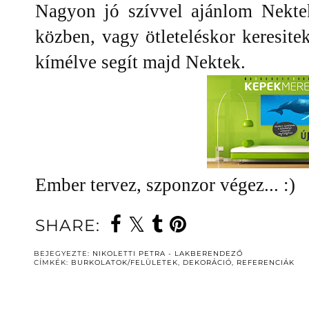
Nagyon jó szívvel ajánlom Nektek
közben, vagy ötleteléskor keresite
kímélve segít majd Nektek.
Ember tervez, szponzor végez... :)
SHARE:
BEJEGYEZTE:
NIKOLETTI PETRA - LAKBERENDEZŐ
CÍMKÉK:
BURKOLATOK/FELÜLETEK
,
DEKORÁCIÓ
,
REFERENCIÁK