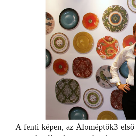
A fenti képen, az Áloméptők3 első a