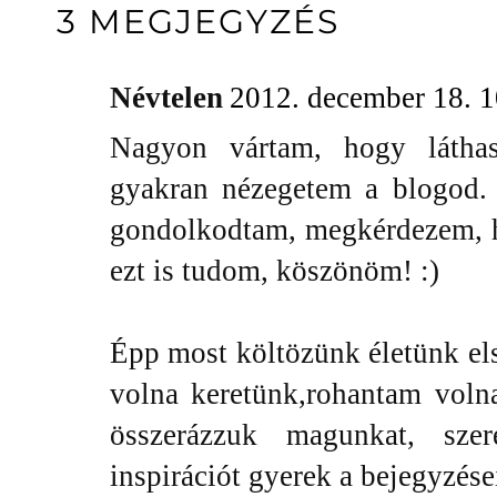
3 MEGJEGYZÉS
Névtelen
2012. december 18. 1
Nagyon vártam, hogy látha
gyakran nézegetem a blogod. 
gondolkodtam, megkérdezem, ho
ezt is tudom, köszönöm! :)
Épp most költözünk életünk els
volna keretünk,rohantam voln
összerázzuk magunkat, szere
inspirációt gyerek a bejegyzése