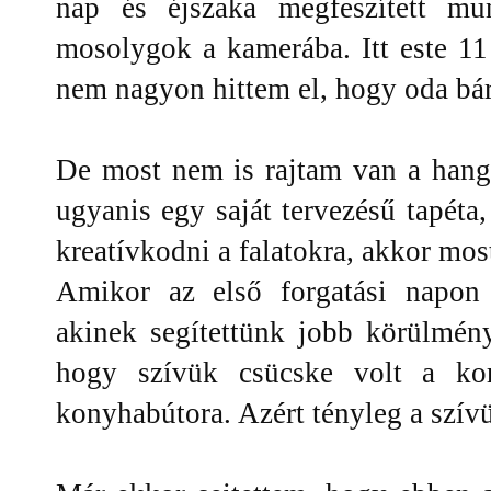
nap és éjszaka megfeszített mu
mosolygok a kamerába. Itt este 11
nem nagyon hittem el, hogy oda bárk
De most nem is rajtam van a hangs
ugyanis egy saját tervezésű tapéta,
kreatívkodni a falatokra, akkor most 
Amikor az első forgatási napon
akinek segítettünk jobb körülmén
hogy szívük csücske volt a kor
konyhabútora. Azért tényleg a szív