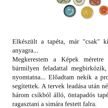
Elkészült a tapéta, már "csak" 
anyagra...
Megkerestem a Képek méretre c
bármilyen feladattal megbirkózik
nyomtatna... Előadtam nekik a p
segítettek. A tervek leadása után
három csíkból álló, öntapadós tapét
ragasztani a simára festett falra.