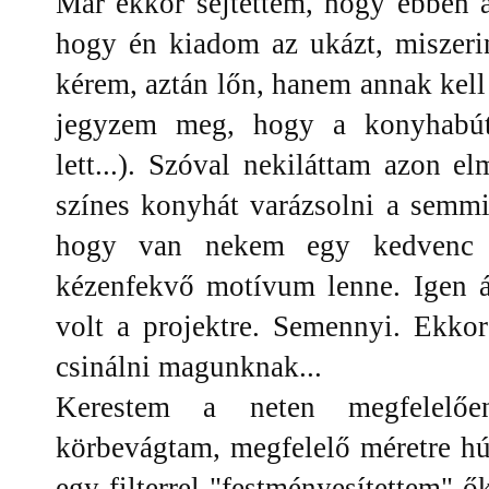
Már ekkor sejtettem, hogy ebben 
hogy én kiadom az ukázt, miszeri
kérem, aztán lőn, hanem annak kell
jegyzem meg, hogy a konyhabúto
lett...). Szóval nekiláttam azon 
színes konyhát varázsolni a semmi
hogy van nekem egy kedvenc t
kézenfekvő motívum lenne. Igen
volt a projektre. Semennyi. Ekko
csinálni magunknak...
Kerestem a neten megfelelően
körbevágtam, megfelelő méretre hú
egy filterrel "festményesítettem" ő