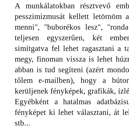
A munkálatokban résztvevő embe
pesszimizmusát kellett letörnöm 
menni", "buborékos lesz", "ronda 
teljesen egyszerűen, két emb
simítgatva fel lehet ragasztani a t
megy, finoman vissza is lehet hú
abban is tud segíteni (azért mond
tőlem e-mailben), hogy a bútoro
kerüljenek fényképek, grafikák, ízlé
Egyébként a hatalmas adatbázisu
fényképet ki lehet választani, át le
stb...