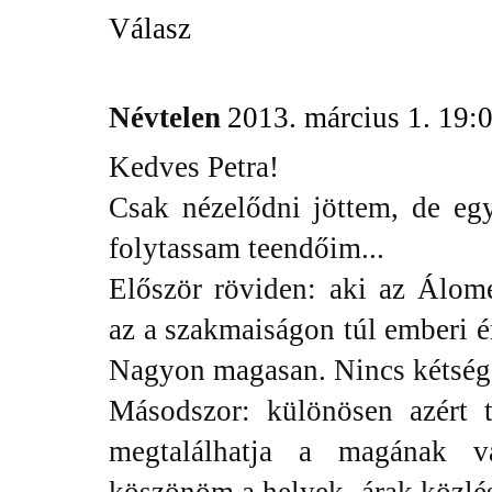
Válasz
Névtelen
2013. március 1. 19:
Kedves Petra!
Csak nézelődni jöttem, de eg
folytassam teendőim...
Először röviden: aki az Álomé
az a szakmaiságon túl emberi é
Nagyon magasan. Nincs kétség
Másodszor: különösen azért 
megtalálhatja a magának v
köszönöm a helyek -árak közlés