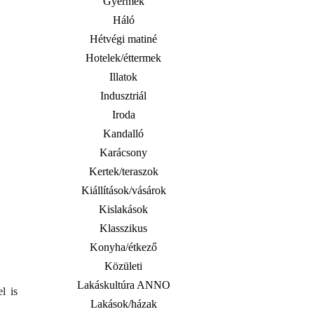
Gyermek
Háló
Hétvégi matiné
Hotelek/éttermek
Illatok
Indusztriál
Iroda
Kandalló
Karácsony
Kertek/teraszok
Kiállítások/vásárok
Kislakások
Klasszikus
Konyha/étkező
Közületi
Lakáskultúra ANNO
l is
Lakások/házak