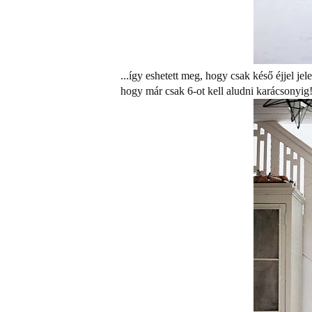
...így eshetett meg, hogy csak késő éjjel j
hogy már csak 6-ot kell aludni karácsonyig!