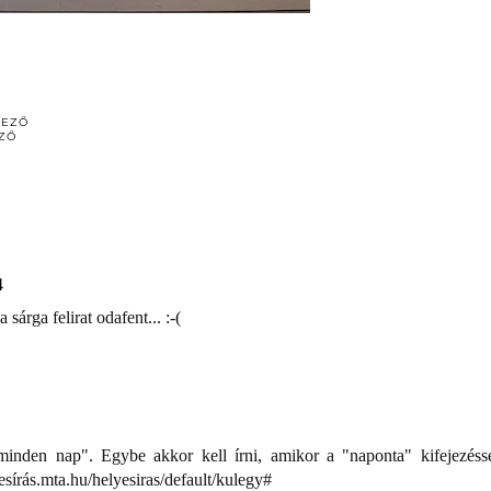
DEZŐ
ZŐ
4
ga felirat odafent... :-(
inden nap". Egybe akkor kell írni, amikor a "naponta" kifejezésse
yesírás.mta.hu/helyesiras/default/kulegy#