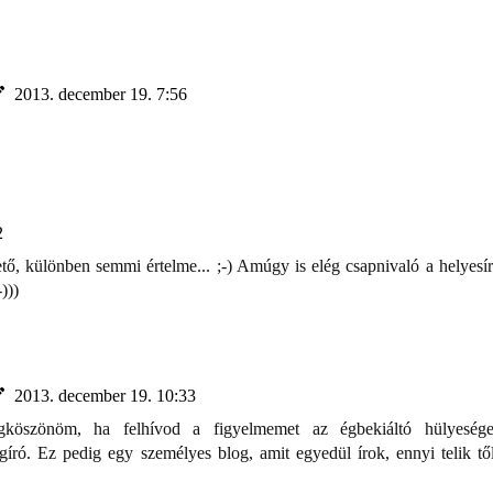
2013. december 19. 7:56
2
ető, különben semmi értelme... ;-) Amúgy is elég csapnivaló a helyesír
)))
2013. december 19. 10:33
gköszönöm, ha felhívod a figyelmemet az égbekiáltó hülyesége
ró. Ez pedig egy személyes blog, amit egyedül írok, ennyi telik tő