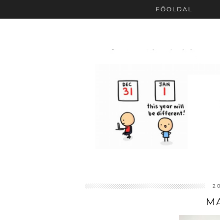
FŐOLDAL
2
MA