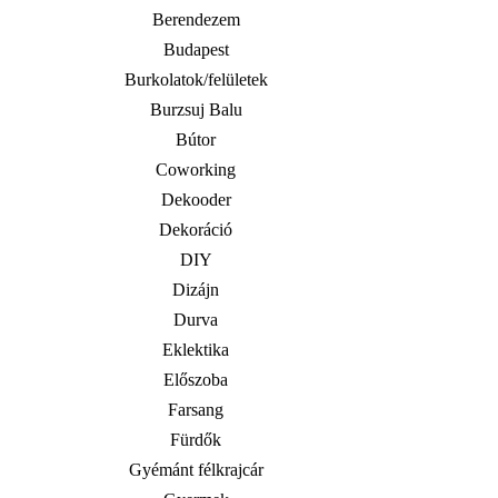
Berendezem
Budapest
Burkolatok/felületek
Burzsuj Balu
Bútor
Coworking
Dekooder
Dekoráció
DIY
Dizájn
Durva
Eklektika
Előszoba
Farsang
Fürdők
Gyémánt félkrajcár