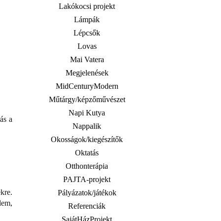
Lakókocsi projekt
Lámpák
Lépcsők
Lovas
Mai Vatera
Megjelenések
MidCenturyModern
Műtárgy/képzőművészet
Napi Kutya
ás a
Nappalik
Okosságok/kiegészítők
Oktatás
Otthonterápia
PAJTA-projekt
kre.
Pályázatok/játékok
lem,
Referenciák
SajátHázProjekt