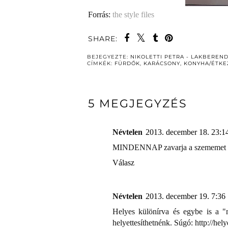
Forrás:
the style files
SHARE:
BEJEGYEZTE:
NIKOLETTI PETRA - LAKBEREN
CÍMKÉK:
FÜRDŐK
,
KARÁCSONY
,
KONYHA/ÉTKE
5 MEGJEGYZÉS
Névtelen
2013. december 18. 23:1
MINDENNAP zavarja a szememet a sár
Válasz
Névtelen
2013. december 19. 7:36
Helyes különírva és egybe is a "m
helyettesíthetnénk. Súgó: http://hel