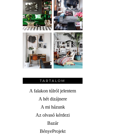
TARTALOM
A falakon túlról jelentem
A hét dizájnere
A mi házunk
Az olvasó kérdezi
Bazár
BényeProjekt