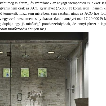
ébként meg is értem), és számítanak az anyagi szempontok is, akkor seg
 Ugyanis nem csak az ACO gyárt ilyet (75.000 Ft körüli áron), hanem k
ő termékeit. Igaz, sem méretben, sem rácsban nincs az ACO-hoz fog
gy egyszerű rozsdamentes, lyukacsos darab, amelyet már 17-20.000 Ft k
 duplája egy jó minőségű pontösszefolyónak, de ennyi pluszt a leg
odott fürdőszobája épüljön meg.