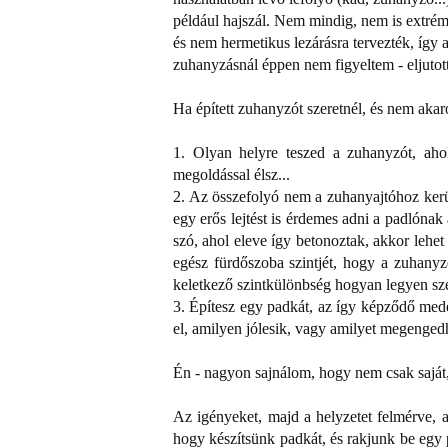
például hajszál. Nem mindig, nem is extrém s
és nem hermetikus lezárásra tervezték, így 
zuhanyzásnál éppen nem figyeltem - eljutott
Ha épített zuhanyzót szeretnél, és nem akar
1. Olyan helyre teszed a zuhanyzót, aho
megoldással élsz...
2. Az összefolyó nem a zuhanyajtóhoz kerül
egy erős lejtést is érdemes adni a padlónak 
szó, ahol eleve így betonoztak, akkor lehet
egész fürdőszoba szintjét, hogy a zuhanyz
keletkező szintkülönbség hogyan legyen sz
3. Építesz egy padkát, az így képződő mede
el, amilyen jólesik, vagy amilyet megenge
Én - nagyon sajnálom, hogy nem csak saját,
Az igényeket, majd a helyzetet felmérve, a
hogy készítsünk padkát, és rakjunk be egy p