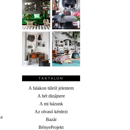
TARTALOM
A falakon túlról jelentem
A hét dizájnere
A mi házunk
Az olvasó kérdezi
ka
Bazár
BényeProjekt