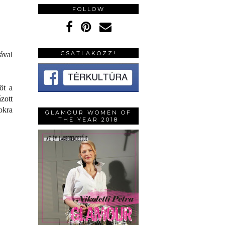
FOLLOW
CSATLAKOZZ!
ával
öt a
zott
okra
GLAMOUR WOMEN OF
THE YEAR 2018