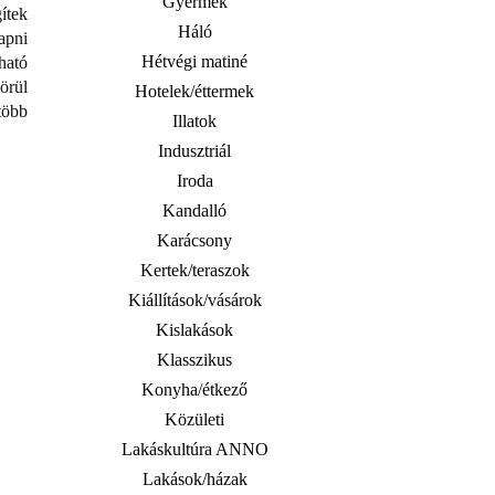
Gyermek
ítek
Háló
apni
Hétvégi matiné
ható
örül
Hotelek/éttermek
több
Illatok
Indusztriál
Iroda
Kandalló
Karácsony
Kertek/teraszok
Kiállítások/vásárok
Kislakások
Klasszikus
Konyha/étkező
Közületi
Lakáskultúra ANNO
Lakások/házak