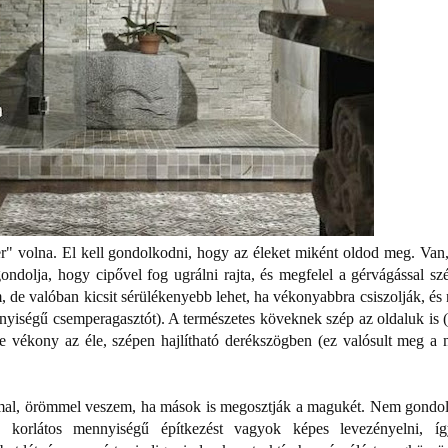
" volna. El kell gondolkodni, hogy az éleket miként oldod meg. Van,
ndolja, hogy cipővel fog ugrálni rajta, és megfelel a gérvágással sz
, de valóban kicsit sérülékenyebb lehet, ha vékonyabbra csiszolják, és
nyiségű csemperagasztót). A természetes köveknek szép az oldaluk is (
e vékony az éle, szépen hajlítható derékszögben (ez valósult meg a 
mmal, örömmel veszem, ha mások is megosztják a magukét. Nem gondo
k korlátos mennyiségű építkezést vagyok képes levezényelni, í