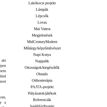
Lakókocsi projekt
Lámpák
Lépcsők
Lovas
Mai Vatera
Megjelenések
MidCenturyModern
Műtárgy/képzőművészet
Napi Kutya
 aki
Nappalik
épen
Okosságok/kiegészítők
 nem
Oktatás
lásd
Otthonterápia
most
PAJTA-projekt
Pályázatok/játékok
lom,
Referenciák
gy a
SajátHázProjekt