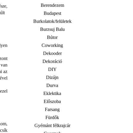
Berendezem
ésre,
últ
Budapest
Burkolatok/felületek
Burzsuj Balu
Bútor
lyen
Coworking
Dekooder
zont
Dekoráció
l van
DIY
i az
Dizájn
ével
Durva
ezel
Eklektika
Előszoba
Farsang
Fürdők
lom,
Gyémánt félkrajcár
csík