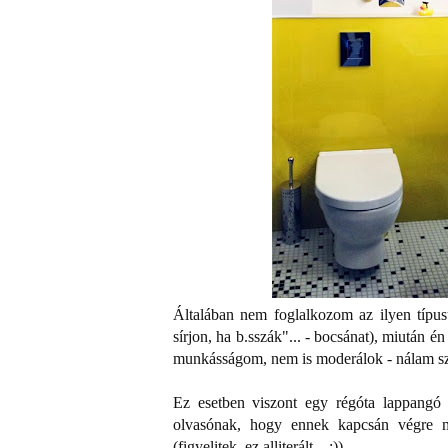
Általában nem foglalkozom az ilyen típu
sírjon, ha b.sszák"... - bocsánat), miután
munkásságom, nem is moderálok - nálam sza
Ez esetben viszont egy régóta lappangó 
olvasónak, hogy ennek kapcsán végre me
(figyelitek, ez alliterált... :))