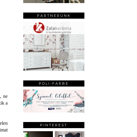
PARTNERÜNK
POLI-FARBE
, ne
ik a
elen
PINTEREST
imat