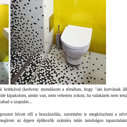
sú kritikával (kedvenc mondásom a témában, hogy "aki kurvának áll
 én ide kipakolom, amim van, nem vehetem zokon, ha valakinek nem tetsz
bad a szapulás...
posztot hívott elő a hozzászólás, szeretném is megköszönni a névt
gírom az éppen építkezők számára talán tanulságos tapasztalata