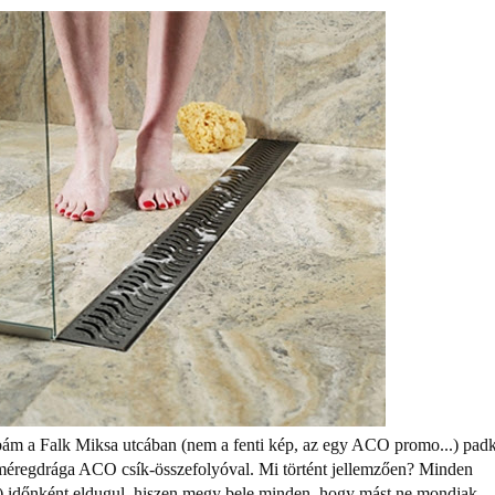
ám a Falk Miksa utcában (nem a fenti kép, az egy ACO promo...) pad
t méregdrága ACO csík-összefolyóval. Mi történt jellemzően? Minden
.) időnként eldugul, hiszen megy bele minden, hogy mást ne mondjak,