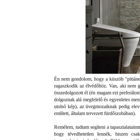
Én nem gondolom, hogy a küszöb "pitiáner
ragaszkodik az élvédőhöz. Van, aki nem go
összedolgozott él (én magam ezt preferálom
dolgoznak alá megfelelő és egyenletes men
utolsó kép), az üvegmozaiknak pedig elev
említett, általam tervezett fürdőszobában).
Remélem, tudtam segíteni a tapasztalatai
hogy tévedhetetlen lennék, hiszen csa