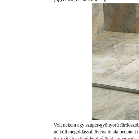
Volt nekem egy szuper-gyönyörű fürdőszob
nélküli megoldással, üvegajtó alá beépítet
használatban lévő lefolyó (kád, zuhanyzó..