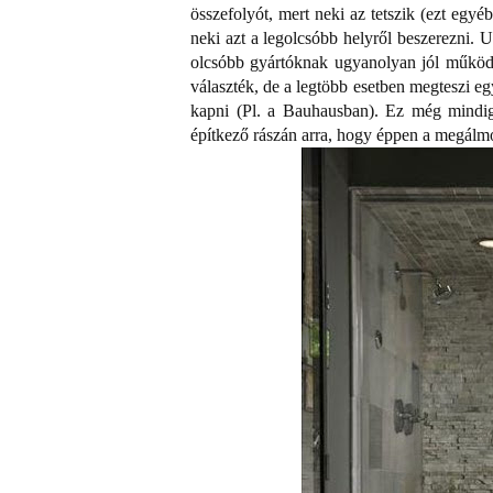
összefolyót, mert neki az tetszik (ezt egy
neki azt a legolcsóbb helyről beszerezni.
olcsóbb gyártóknak ugyanolyan jól működ
választék, de a legtöbb esetben megteszi e
kapni (Pl. a Bauhausban). Ez még mindig
építkező rászán arra, hogy éppen a megálm