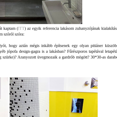
át kaptam (
ITT
) az egyik referencia lakásom zuhanyzójának kialakítás
m szóról szóra:
lyót, hogy aztán mégis inkább építsenek egy olyan pitiáner küszöb
b jópofa design-gagra is a lakásban? Fűrészporos tapétával letapétá
deg szürke)? Aranyozott üvegmozaik a gardrób mögött? 30*30-as darab