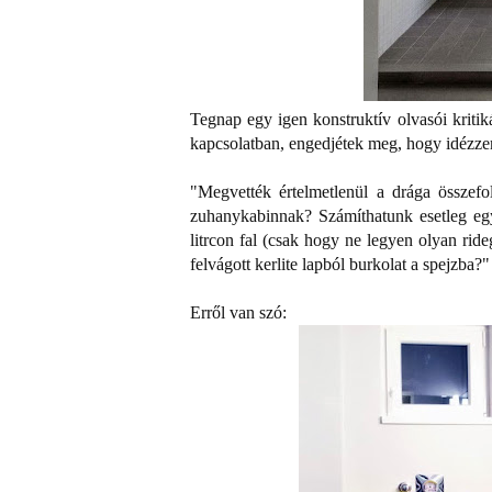
Tegnap egy igen konstruktív olvasói kritik
kapcsolatban, engedjétek meg, hogy idézze
"Megvették értelmetlenül a drága összefo
zuhanykabinnak? Számíthatunk esetleg egyé
litrcon fal (csak hogy ne legyen olyan ri
felvágott kerlite lapból burkolat a spejzba?"
Erről van szó: