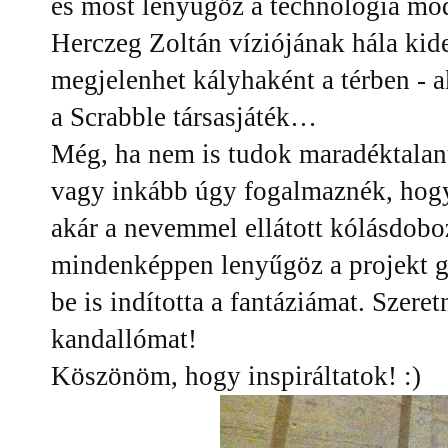
és most lenyűgöz a technológia mod
Herczeg Zoltán víziójának hála kid
megjelenhet kályhaként a térben - 
a Scrabble társasjáték…
Még, ha nem is tudok maradéktalanu
vagy inkább úgy fogalmaznék, hogy 
akár a nevemmel ellátott kólásdob
mindenképpen lenyűgöz a projekt go
be is indította a fantáziámat. Szere
kandallómat!
Köszönöm, hogy inspiráltatok! :)