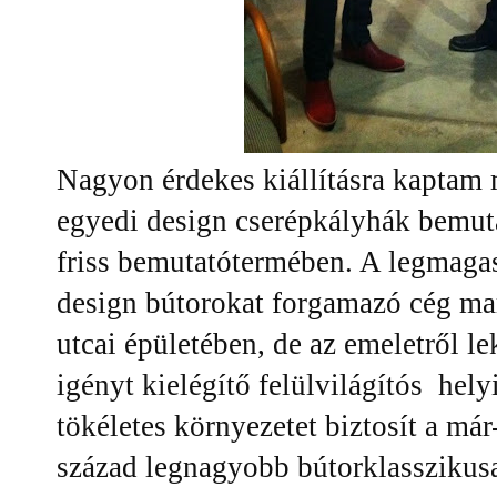
Nagyon érdekes kiállításra kaptam 
egyedi design cserépkályhák bemuta
friss bemutatótermében. A legmaga
design bútorokat forgamazó cég m
utcai épületében, de az emeletről l
igényt kielégítő felülvilágítós hel
tökéletes környezetet biztosít a má
század legnagyobb bútorklasszikusa