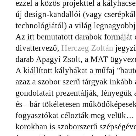
ezzel a közös projekttel a kályhac
új design-kandallói (vagy cserépkál
technológiától) a világ legnagyobb
Az itt bemutatott darabok formáját 
divattervező,
Herczeg Zoltán
jegyzi
darab Apagyi Zsolt, a MAT ügyvezet
A kiállított kályhákat a műfaj "haut
azaz a szobor szerű tárgyak inkább 
gondolatait prezentálják, lényegük 
és - bár tökéletesen működőképesek
fogyasztókat célozták meg velük… 
korokban is szoborszerű szépségével