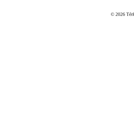
©
2026 Térku