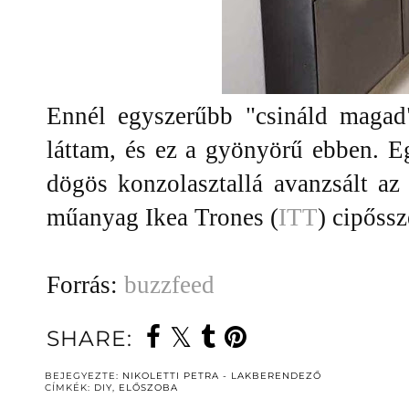
Ennél egyszerűbb "csináld maga
láttam, és ez a gyönyörű ebben. E
dögös konzolasztallá avanzsált az
műanyag Ikea Trones (
ITT
) cipőss
Forrás:
buzzfeed
SHARE:
BEJEGYEZTE:
NIKOLETTI PETRA - LAKBERENDEZŐ
CÍMKÉK:
DIY
,
ELŐSZOBA