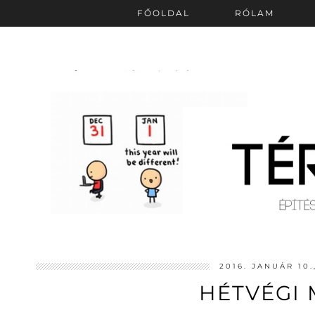
FŐOLDAL
RÓLAM
2016. JANUÁR 10
HÉTVÉGI 