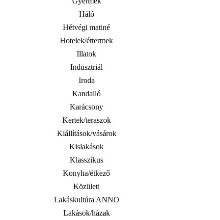
Gyermek
Háló
Hétvégi matiné
Hotelek/éttermek
Illatok
Indusztriál
Iroda
Kandalló
Karácsony
Kertek/teraszok
Kiállítások/vásárok
Kislakások
Klasszikus
Konyha/étkező
Közületi
Lakáskultúra ANNO
Lakások/házak