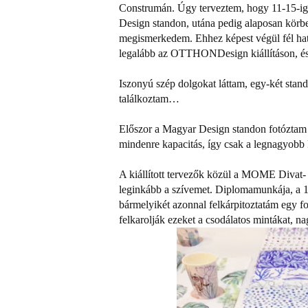
Construmán. Úgy terveztem, hogy 11-15-ig
Design standon, utána pedig alaposan körb
megismerkedem. Ehhez képest végül fél hati
legalább az OTTHONDesign kiállításon, és o
Iszonyú szép dolgokat láttam, egy-két stan
találkoztam…
Előszor a Magyar Design standon fotóztam 
mindenre kapacitás, így csak a legnagyobb
A kiállított tervezők közül a MOME Divat-
leginkább a szívemet. Diplomamunkája, a 18
bármelyikét azonnal felkárpitoztatám egy f
felkarolják ezeket a csodálatos mintákat, n