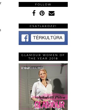
r
FOLLOW
CSATLAKOZZ!
n
GLAMOUR WOMEN OF
THE YEAR 2018