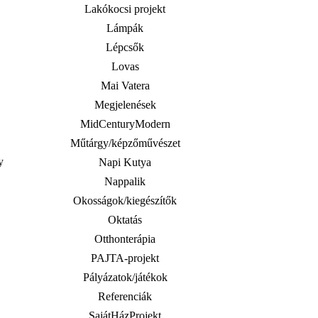
Lakókocsi projekt
Lámpák
Lépcsők
Lovas
Mai Vatera
Megjelenések
MidCenturyModern
Műtárgy/képzőművészet
y
Napi Kutya
Nappalik
Okosságok/kiegészítők
Oktatás
Otthonterápia
PAJTA-projekt
Pályázatok/játékok
Referenciák
SajátHázProjekt