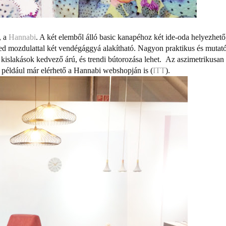
, a
Hannabi
. A két elemből álló basic kanapéhoz két ide-oda helyezhető
yed mozdulattal két vendégággyá alakítható. Nagyon praktikus és mutat
ő kislakások kedvező árú, és trendi bútorozása lehet. Az aszimetrikusan
például már elérhető a Hannabi webshopján is (
ITT
).