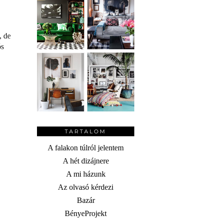
, de
ós
TARTALOM
A falakon túlról jelentem
A hét dizájnere
A mi házunk
Az olvasó kérdezi
Bazár
BényeProjekt