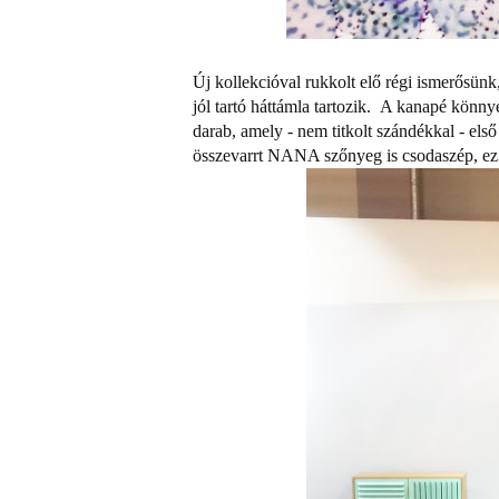
Új kollekcióval rukkolt elő régi ismerősünk
jól tartó háttámla tartozik. A kanapé könn
darab, amely - nem titkolt szándékkal - els
összevarrt NANA szőnyeg is csodaszép, ez 