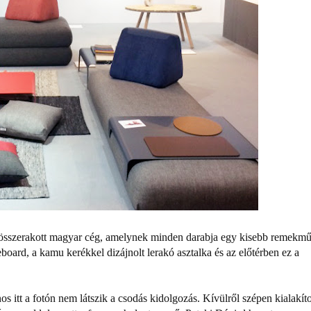
 összerakott magyar cég, amelynek minden darabja egy kisebb remekmű
oard, a kamu kerékkel dizájnolt lerakó asztalka és az előtérben ez a
nos itt a fotón nem látszik a csodás kidolgozás. Kívülről szépen kialakíto