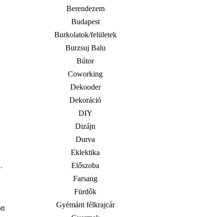
Berendezem
Budapest
Burkolatok/felületek
Burzsuj Balu
Bútor
Coworking
Dekooder
Dekoráció
DIY
Dizájn
Durva
Eklektika
.
Előszoba
Farsang
Fürdők
Gyémánt félkrajcár
tt