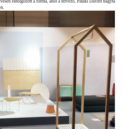
ívesen eldolgozott a forma, ahol a tervező, Pataki Dávird hagyta
it.