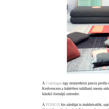
A
Codolagni
egy nemzetközi piacra profin
Kedvencem a háttérben található menta sideb
házikó formájú sztender.
A
PDSIGN
kis sámlijai is imádnivalók, saj