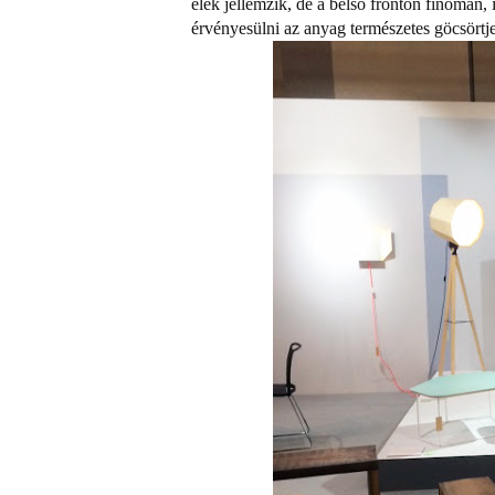
élek jellemzik, de a belső fronton finoman, 
érvényesülni az anyag természetes göcsörtje