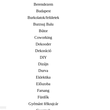
Berendezem
Budapest
Burkolatok/felületek
Burzsuj Balu
Bútor
Coworking
Dekooder
Dekoráció
DIY
Dizájn
Durva
Eklektika
Előszoba
Farsang
Fürdők
Gyémánt félkrajcár