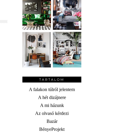
TARTALOM
A falakon túlról jelentem
A hét dizájnere
A mi házunk
Az olvasó kérdezi
Bazár
BényeProjekt