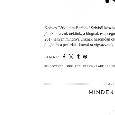
Kedves Térkultúra Barátok! Szívből köszön
jónak nevezni, nekünk, a blognak és a cég
2017 legyen mindnyájunknak hasonlóan örö
dugók és a petárdák, kutyákra vigyázzatok
SHARE:
BEJEGYEZTE:
NIKOLETTI PETRA - LAKBEREN
20
MINDEN 