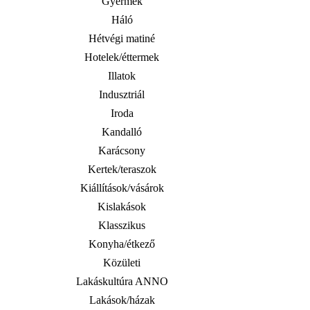
Gyermek
Háló
Hétvégi matiné
Hotelek/éttermek
Illatok
Indusztriál
Iroda
Kandalló
Karácsony
Kertek/teraszok
Kiállítások/vásárok
Kislakások
Klasszikus
Konyha/étkező
Közületi
Lakáskultúra ANNO
Lakások/házak