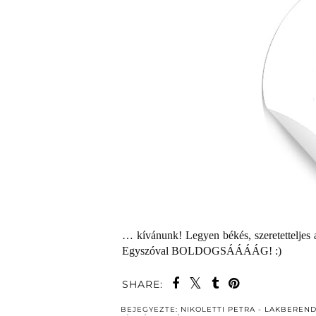
… kívánunk! Legyen békés, szeretetteljes az
Egyszóval BOLDOGSÁÁÁÁG! :)
SHARE:
BEJEGYEZTE:
NIKOLETTI PETRA - LAKBEREN