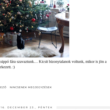
zsippó fára szavaztunk… Kicsit bizonytalanok voltunk, mikor is jön a
kezett. :)
DEZŐ
NINCSENEK MEGJEGYZÉSEK
016. DECEMBER 23., PÉNTEK