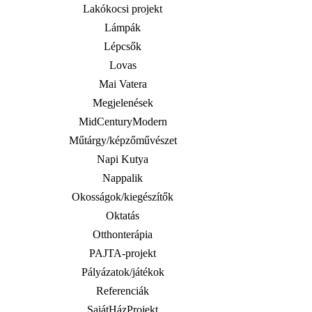
Lakókocsi projekt
Lámpák
Lépcsők
Lovas
Mai Vatera
Megjelenések
MidCenturyModern
Műtárgy/képzőművészet
Napi Kutya
Nappalik
Okosságok/kiegészítők
Oktatás
Otthonterápia
PAJTA-projekt
Pályázatok/játékok
Referenciák
SajátHázProjekt