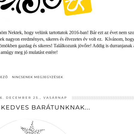
öm Nektek, hogy velünk tartottatok 2016-ban! Bár ezt az évet nem sz
nek nagyon eredményes, sikeres és élvezetes év volt ez. Kívánom, hog
mökben gazdag és sikeres! Találkozunk jövőre! Addig is durranjanak 
, amúgy meg jó mulatást estére!
DEZŐ
NINCSENEK MEGJEGYZÉSEK
16. DECEMBER 25., VASÁRNAP
KEDVES BARÁTUNKNAK...