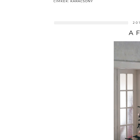
CÍMKÉK:
KARÁCSONY
20
A 