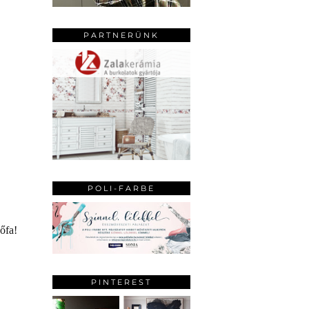
PARTNERÜNK
POLI-FARBE
őfa!
PINTEREST