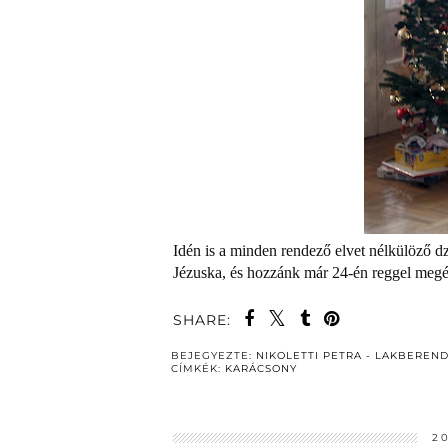
Idén is a minden rendező elvet nélkülöző d
Jézuska, és hozzánk már 24-én reggel megér
SHARE:
BEJEGYEZTE:
NIKOLETTI PETRA - LAKBEREN
CÍMKÉK:
KARÁCSONY
2