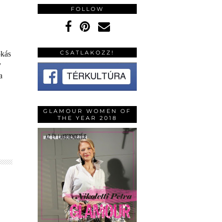
FOLLOW
CSATLAKOZZ!
okás
y
a
GLAMOUR WOMEN OF
THE YEAR 2018