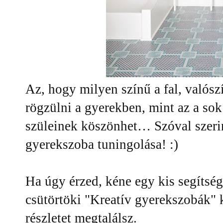
Az, hogy milyen színű a fal, valós
rögzülni a gyerekben, mint az a so
szüleinek köszönhet… Szóval szerin
gyerekszoba tuningolása! :)
Ha úgy érzed, kéne egy kis segítség
csütörtöki "Kreatív gyerekszobák" 
részletet megtalálsz.