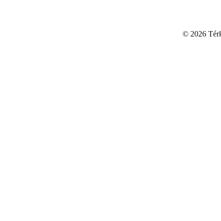
©
2026 Térku