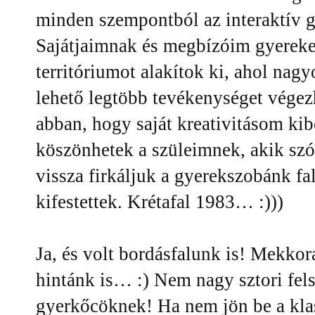
minden szempontból az interaktív 
Sajátjaimnak és megbízóim gyerekei
territóriumot alakítok ki, ahol nagy
lehető legtöbb tevékenységet végez
abban, hogy saját kreativitásom kib
köszönhetek a szüleimnek, akik szó
vissza firkáljuk a gyerekszobánk f
kifestettek. Krétafal 1983… :)))
Ja, és volt bordásfalunk is! Mekkora
hintánk is… :) Nem nagy sztori fel
gyerkőcöknek! Ha nem jön be a klas