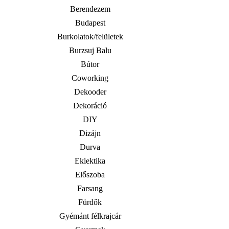
Berendezem
Budapest
Burkolatok/felületek
Burzsuj Balu
Bútor
Coworking
Dekooder
Dekoráció
DIY
Dizájn
Durva
Eklektika
Előszoba
Farsang
Fürdők
Gyémánt félkrajcár