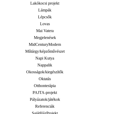
Lakókocsi projekt
Lámpák
Lépcsők
Lovas
Mai Vatera
Megjelenések
MidCenturyModern
Műtárgy/képzőművészet
Napi Kutya
Nappalik
Okosságok/kiegészítők
Oktatás
Otthonterápia
PAJTA-projekt
Pályázatok/játékok
Referenciák
SajátHázProjekt