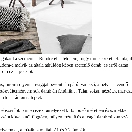
akadt a szemem… Rendre el is felejtem, hogy írni is szeretnék róla, 
dom-e melyik az általa átküldött képen szereplő darab, és erről aztán
rom ezt a posztot.
, finom selyem anyaggal bevont lámpáról van szó, amely a - leendő
 fotógyűjteményem sok darabján feltűnik… Talán sokan néztétek már ez
 le is rántom a leplet.
egnépszerűbb lámpái ezek, amelyeket különböző méretben és színekben
 szám követ attól függően, milyen méretű és anyagú darabról van szó.
selyemmel, a másik pamuttal. Z1 és Z2 lámpák.