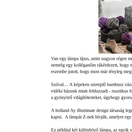
Van egy lámpa típus, amin nagyon régen meg
nemrég egy kolléganőm rákérdezett, hogy tu
eszembe jutott, hogy most már tényleg megí
Szóval… A képeken szereplő bambusz vázas
vidéki házunk miatt felduzzadt - rusztikus
a gyönyörű világítótesteket, úgyhogy gyorsan
A holland Ay illuminate design társaság l
kapni. A lámpát Z-nek hívják, amelyet egy
Ez például két különböző lámpa, az egyik 