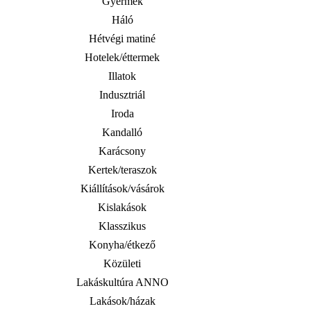
Gyermek
Háló
Hétvégi matiné
Hotelek/éttermek
Illatok
Indusztriál
Iroda
Kandalló
Karácsony
Kertek/teraszok
Kiállítások/vásárok
Kislakások
Klasszikus
Konyha/étkező
Közületi
Lakáskultúra ANNO
Lakások/házak