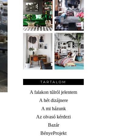
TARTALOM
A falakon túlról jelentem
A hét dizájnere
A mi házunk
Az olvasó kérdezi
Bazár
BényeProjekt