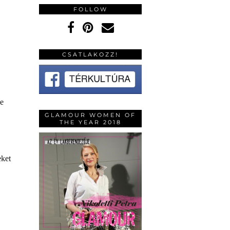
FOLLOW
CSATLAKOZZ!
de
GLAMOUR WOMEN OF
THE YEAR 2018
eket