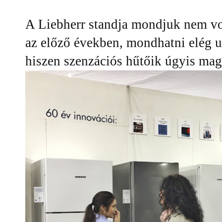
A Liebherr standja mondjuk nem vol
az előző években, mondhatni elég u
hiszen szenzációs hűtőik úgyis mag