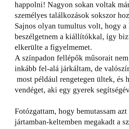
happolni! Nagyon sokan voltak már p
személyes találkozások sokszor hozh
Sajnos olyan tumultus volt, hogy a
beszélgetnem a kiállítókkal, így bi
elkerülte a figyelmemet.
A színpadon fellépők műsorait nem
inkább fel-alá járkáltam, de valósz
most például rengetegen ültek, és h
vendéget, aki egy gyerek segítségéve
Fotózgattam, hogy bemutassam azt a
jártamban-keltemben megakadt a