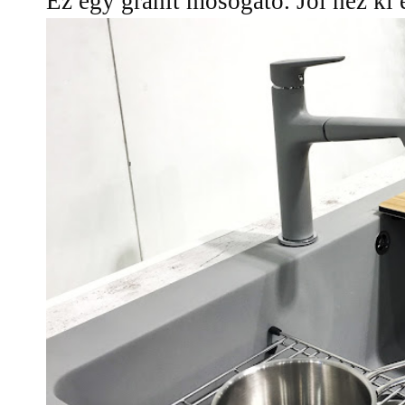
Ez egy gránit mosogató. Jól néz ki e