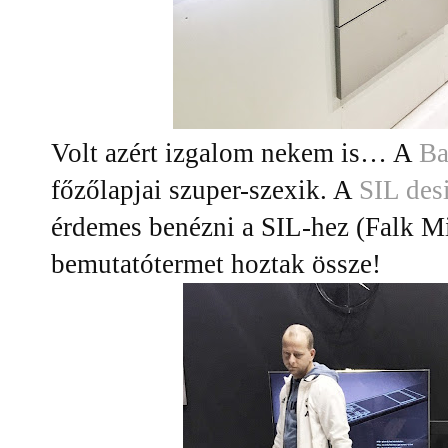
Volt azért izgalom nekem is… A
Ba
főzőlapjai szuper-szexik. A
SIL des
érdemes benézni a SIL-hez (Falk Mi
bemutatótermet hoztak össze!