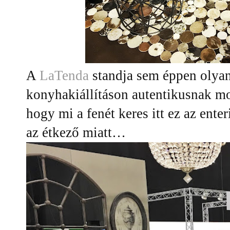
A
LaTenda
standja sem éppen olyan
konyhakiállításon autentikusnak 
hogy mi a fenét keres itt ez az enter
az étkező miatt…