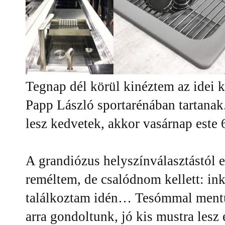
Tegnap dél körül kinéztem az idei k
Papp László sportarénában tartana
lesz kedvetek, akkor vasárnap este 
A grandiózus helyszínválasztástól 
reméltem, de csalódnom kellett: ink
találkoztam idén… Tesómmal mentün
arra gondoltunk, jó kis mustra lesz