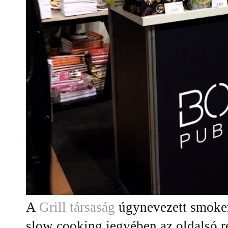
A
Grill társaság
úgynevezett smoker
slow cooking jegyében az oldalsó ré