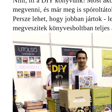
Nini, itt a DIY könyvünk! Most akc
megvenni, és már meg is spóroltáto
Persze lehet, hogy jobban jártok - l
megveszitek könyvesboltban telj