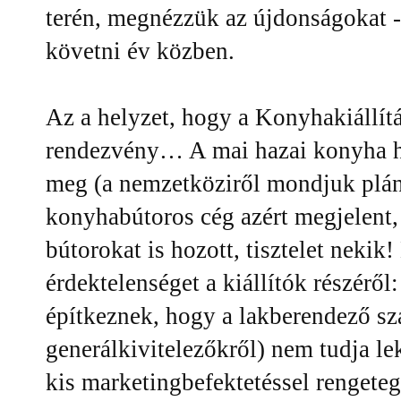
terén, megnézzük az újdonságokat -
követni év közben.
Az a helyzet, hogy a Konyhakiállít
rendezvény… A mai hazai konyha h
meg (a nemzetköziről mondjuk plán
konyhabútoros cég azért megjelent, 
bútorokat is hozott, tisztelet neki
érdektelenséget a kiállítók részérő
építkeznek, hogy a lakberendező s
generálkivitelezőkről) nem tudja l
kis marketingbefektetéssel rengeteg