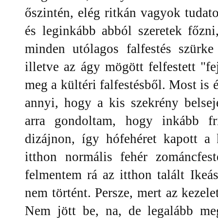
őszintén, elég ritkán vagyok tuda
és leginkább abból szeretek főzni,
minden utólagos falfestés szürk
illetve az ágy mögött felfestett "f
meg a kültéri falfestésből. Most is
annyi, hogy a kis szekrény belsej
arra gondoltam, hogy inkább fri
dizájnon, így hófehéret kapott a
itthon normális fehér zománcfes
felmentem rá az itthon talált Ike
nem történt. Persze, mert az kezelet
Nem jött be, na, de legalább me