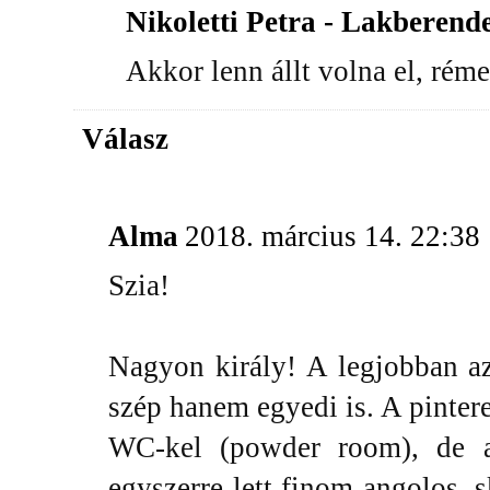
Nikoletti Petra - Lakberend
Akkor lenn állt volna el, rémes
Válasz
Alma
2018. március 14. 22:38
Szia!
Nagyon király! A legjobban a
szép hanem egyedi is. A pintere
WC-kel (powder room), de 
egyszerre lett finom angolos,