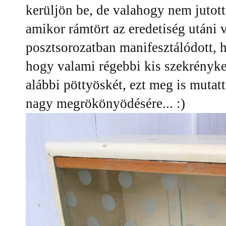
kerüljön be, de valahogy nem jutott
amikor rámtört az eredetiség utáni
posztsorozatban manifesztálódott, h
hogy valami régebbi kis szekrényk
alábbi pöttyöskét, ezt meg is muta
nagy megrökönyödésére... :)