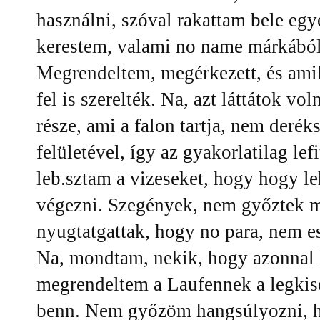
használni, szóval rakattam bele egy
kerestem, valami no name márkából 
Megrendeltem, megérkezett, és amiko
fel is szerelték. Na, azt láttátok v
része, ami a falon tartja, nem derék
felületével, így az gyakorlatilag le
leb.sztam a vizeseket, hogy hogy l
végezni. Szegények, nem győztek m
nyugtatgattak, hogy no para, nem esik
Na, mondtam, nekik, hogy azonnal l
megrendeltem a Laufennek a legkis
benn. Nem győzöm hangsúlyozni