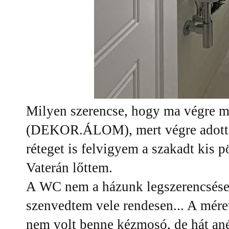
Milyen szerencse, hogy ma végre 
(DEKOR.ÁLOM), mert végre adott e
réteget is felvigyem a szakadt kis p
Vaterán lőttem.
A WC nem a házunk legszerencséseb
szenvedtem vele rendesen... A mér
nem volt benne kézmosó, de hát an