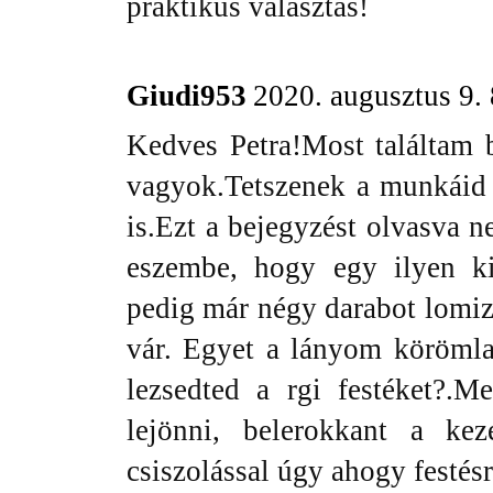
praktikus választás!
Giudi953
2020. augusztus 9.
Kedves Petra!Most találtam 
vagyok.Tetszenek a munkáid é
is.Ezt a bejegyzést olvasva 
eszembe, hogy egy ilyen k
pedig már négy darabot lomiz
vár. Egyet a lányom körömla
lezsedted a rgi festéket?.
lejönni, belerokkant a ke
csiszolással úgy ahogy festésr