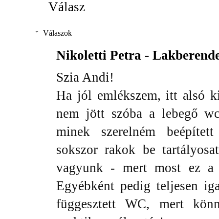
Válasz
Válaszok
Nikoletti Petra - Lakberend
Szia Andi!
Ha jól emlékszem, itt alsó k
nem jött szóba a lebegő w
minek szerelném beépített
sokszor rakok be tartályosa
vagyunk - mert most ez a ré
Egyébként pedig teljesen ig
függesztett WC, mert könny