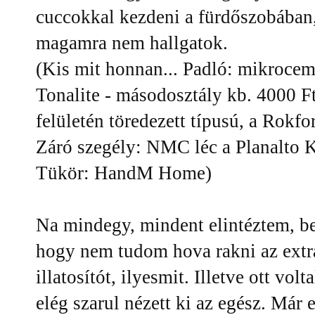
cuccokkal kezdeni a fürdőszobában
magamra nem hallgatok.
(Kis mit honnan... Padló: mikroce
Tonalite - másodosztály kb. 4000 Ft
felületén töredezett típusú, a Rokf
Záró szegély: NMC léc a Planalto K
Tükör: HandM Home)
Na mindegy, mindent elintéztem, be
hogy nem tudom hova rakni az extra
illatosítót, ilyesmit. Illetve ott vo
elég szarul nézett ki az egész. Már 