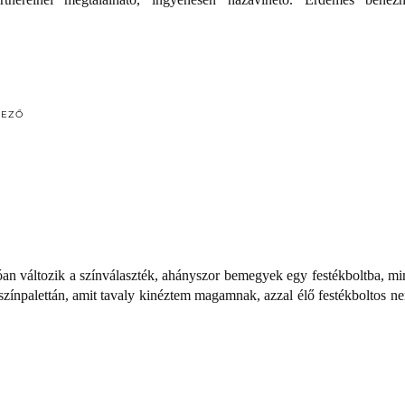
DEZŐ
an változik a színválaszték, ahányszor bemegyek egy festékboltba, mi
zínpalettán, amit tavaly kinéztem magamnak, azzal élő festékboltos ne