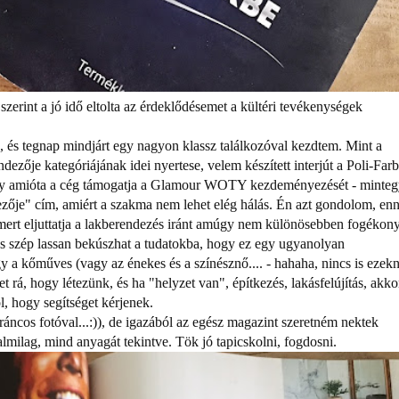
 szerint a jó idő eltolta az érdeklődésemet a kültéri tevékenységek
, és tegnap mindjárt egy nagyon klassz találkozóval kezdtem. Mint a
zője kategóriájának idei nyertese, velem készített interjút a Poli-Far
hogy amióta a cég támogatja a Glamour WOTY kezdeményezését - minte
ezője" cím, amiért a szakma nem lehet elég hálás. Én azt gondolom, en
 mert eljuttatja a lakberendezés iránt amúgy nem különösebben fogékon
s szép lassan bekúszhat a tudatokba, hogy ez egy ugyanolyan
 a kőműves (vagy az énekes és a színésznő.... - hahaha, nincs is ezekn
 rá, hogy létezünk, és ha "helyzet van", építkezés, lakásfelújítás, akko
ól, hogy segítséget kérjenek.
ráncos fotóval...:)), de igazából az egész magazint szeretném nektek
lmilag, mind anyagát tekintve. Tök jó tapicskolni, fogdosni.