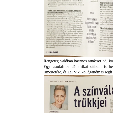
Rengeteg valóban hasznos tanácsot ad, kon
Egy csodálatos dél-afrikai otthont is b
ismertetése, és Zai Viki kolléganőm is segí