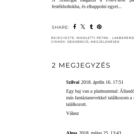
festékboltokba, és elhappolni egyet...
SHARE:
BEJEGYEZTE:
NIKOLETTI PETRA - LAKBEREN
CÍMKÉK:
DEKORÁCIÓ
,
MEGJELENÉSEK
2 MEGJEGYZÉS
Szilvai
2018. április 16. 17:51
Egy baj van a platinummal: Állandó
más fantázianevekkel találkozom a s
találkozott.
Válasz
Alma
2018. május 25. 13:43