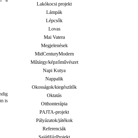
Lakókocsi projekt
Lámpák
Lépcsők
Lovas
Mai Vatera
Megjelenések
MidCenturyModern
Műtárgy/képzőművészet
Napi Kutya
Nappalik
Okosságok/kiegészítők
ndig
Oktatás
m is
Otthonterápia
PAJTA-projekt
Pályázatok/játékok
Referenciák
SajátHázProjekt