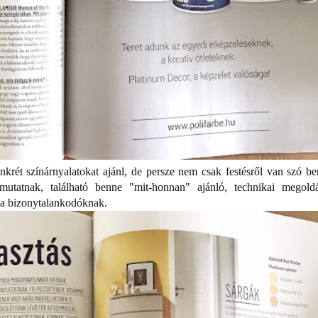
krét színárnyalatokat ajánl, de persze nem csak festésről van szó be
emutatnak, található benne "mit-honnan" ajánló, technikai megold
t a bizonytalankodóknak.