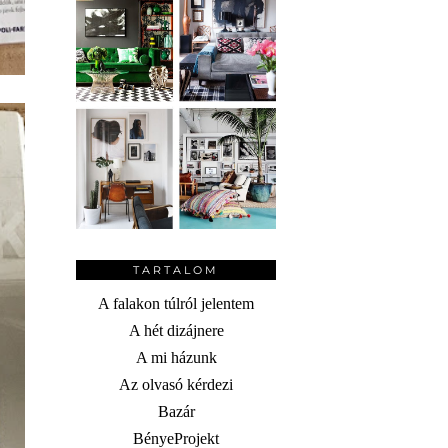
TARTALOM
A falakon túlról jelentem
A hét dizájnere
A mi házunk
Az olvasó kérdezi
Bazár
BényeProjekt