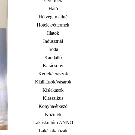
Gyermek
Háló
Hétvégi matiné
Hotelek/éttermek
Illatok
Indusztriál
Iroda
Kandalló
Karácsony
Kertek/teraszok
Kiállítások/vásárok
Kislakások
Klasszikus
Konyha/étkező
Közületi
Lakáskultúra ANNO
Lakások/házak
ni a