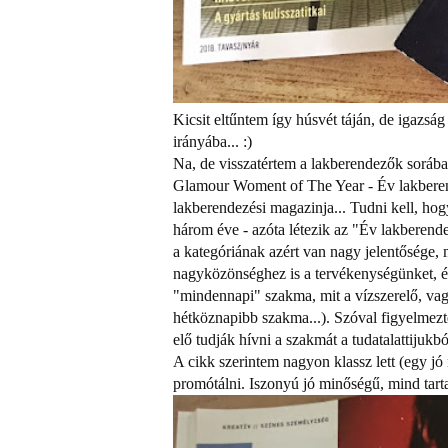
Kicsit eltűntem így húsvét táján, de igazság
irányába... :)
Na, de visszatértem a lakberendezők sorába
Glamour Woment of The Year - Év lakberende
lakberendezési magazinja... Tudni kell, 
három éve - azóta létezik az "Év lakberend
a kategóriának azért van nagy jelentősége,
nagyközönséghez is a tervékenységünket, é
"mindennapi" szakma, mit a vízszerelő, vagy
hétköznapibb szakma...). Szóval figyelmeztet
elő tudják hívni a szakmát a tudatalattijukb
A cikk szerintem nagyon klassz lett (egy jó 
promótálni. Iszonyú jó minőségű, mind tarta