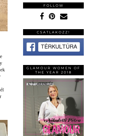
FOLLOW
CSATLAKOZZ!
be
gy
GLAMOUR WOMEN OF
nek
THE YEAR 2018
y
él
r