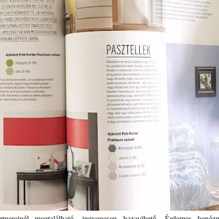
tnereinél megtalálható, ingyenesen hazavihető. Érdemes benéz