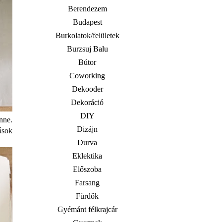
Berendezem
Budapest
Burkolatok/felületek
Burzsuj Balu
Bútor
Coworking
Dekooder
Dekoráció
DIY
nne.
Dizájn
ások
Durva
Eklektika
Előszoba
Farsang
Fürdők
Gyémánt félkrajcár