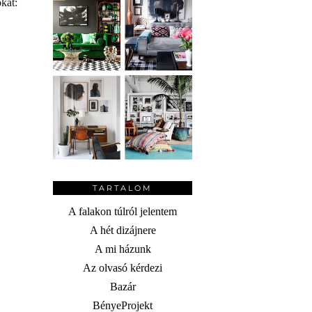
kat:
TARTALOM
A falakon túlról jelentem
A hét dizájnere
A mi házunk
Az olvasó kérdezi
Bazár
BényeProjekt