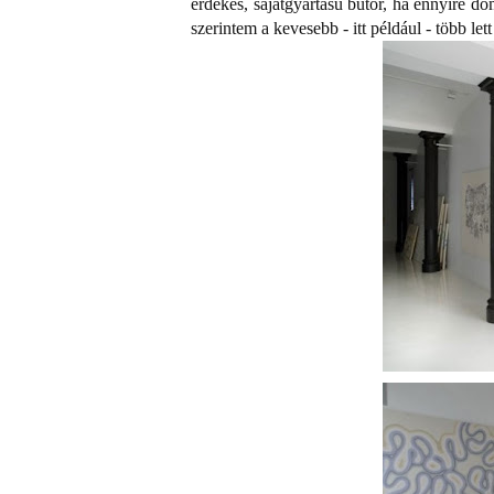
érdekes, sajátgyártású bútor, ha ennyire do
szerintem a kevesebb - itt például - több le