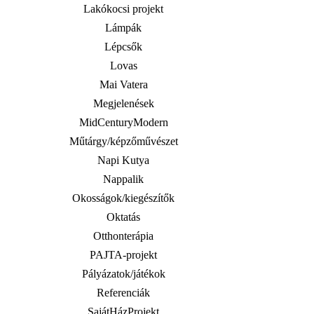
Lakókocsi projekt
Lámpák
Lépcsők
Lovas
Mai Vatera
Megjelenések
MidCenturyModern
Műtárgy/képzőművészet
Napi Kutya
Nappalik
Okosságok/kiegészítők
Oktatás
Otthonterápia
PAJTA-projekt
Pályázatok/játékok
Referenciák
SajátHázProjekt