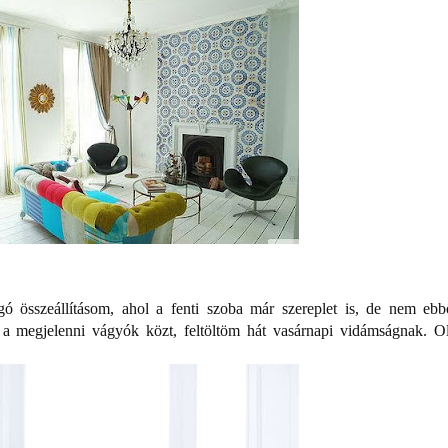
ó összeállításom, ahol a fenti szoba már szereplet is, de nem ebb
t a megjelenni vágyók közt, feltöltöm hát vasárnapi vidámságnak. O