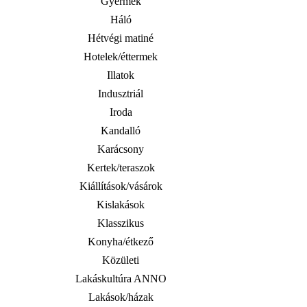
Gyermek
Háló
Hétvégi matiné
Hotelek/éttermek
Illatok
Indusztriál
Iroda
Kandalló
Karácsony
Kertek/teraszok
Kiállítások/vásárok
Kislakások
Klasszikus
Konyha/étkező
Közületi
Lakáskultúra ANNO
Lakások/házak