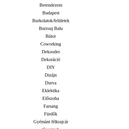
Berendezem
Budapest
Burkolatok/felületek
Burzsuj Balu
Bútor
Coworking
Dekooder
Dekoráció
DIY
Dizájn
Durva
Eklektika
Előszoba
Farsang
Fürdők
Gyémánt félkrajcár