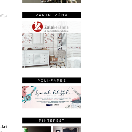
PARTNERÜNK
POLI-FARBE
PINTEREST
-két