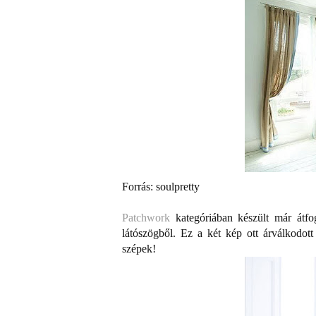
Forrás: soulpretty
Patchwork
kategóriában készült már átfog
látószögből. Ez a két kép ott árválkodot
szépek!