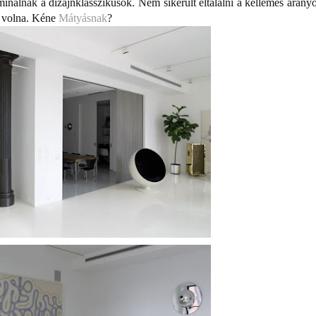
minálnak a dizájnklasszikusok. Nem sikerült eltalálni a kellemes arányo
tt volna. Kéne
Mátyásnak
?