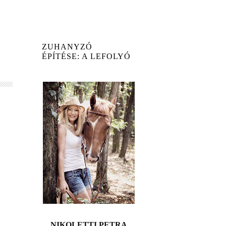
ZUHANYZÓ
ÉPÍTÉSE: A LEFOLYÓ
...
ÉS A PADKA
ESETE......
NIKOLETTI PETRA