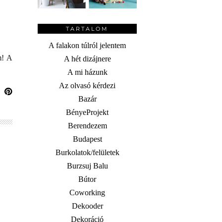
TARTALOM
A falakon túlról jelentem
m! A
A hét dizájnere
A mi házunk
Az olvasó kérdezi
Bazár
BényeProjekt
Berendezem
Budapest
Burkolatok/felületek
Burzsuj Balu
Bútor
Coworking
Dekooder
Dekoráció