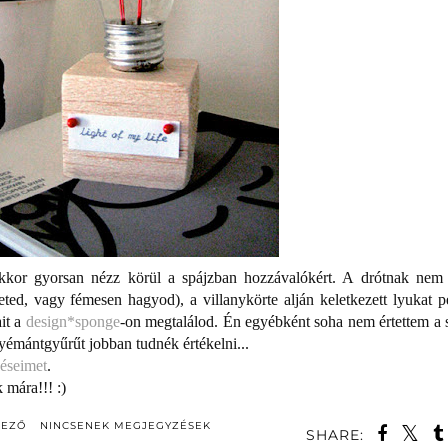
, akkor gyorsan nézz körül a spájzban hozzávalókért. A drótnak nem 
theted, vagy fémesen hagyod), a villanykörte alján keletkezett lyukat p
ait a
design*sponge
-on megtalálod. Én egyébként soha nem értettem a s
gyémántgyűrűt jobban tudnék értékelni...
zéseimet
.
mára!!! :)
DEZŐ
NINCSENEK MEGJEGYZÉSEK
SHARE: