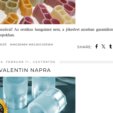
orával! Az erotikus hangulatot nem, a jókedvet azonban garantálo
hopokban.
DEZŐ
NINCSENEK MEGJEGYZÉSEK
SHARE:
10. FEBRUÁR 11., CSÜTÖRTÖK
VALENTIN NAPRA