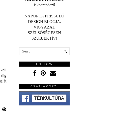
lakberendező
NAPONTA FRISSÜLŐ
DESIGN BLOGJA.
VIGYÁZAT,
SZÉLSŐSÉGESEN
SZUBJEKTÍV!
FOLLOW
kell
edig
aját
CSATLAKOZZ!