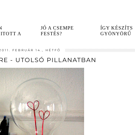
N
JÓ A CSEMPE
ÍGY KÉSZÍTS
ITOTT A
FESTÉS?
GYÖNYÖRŰ
ET
TAPASZTALATAIM A
TÉGLAFALAT! 
ÉGI PONT!...
TÉMÁBAN...
2011. FEBRUÁR 14., HÉTFŐ
RE - UTOLSÓ PILLANATBAN