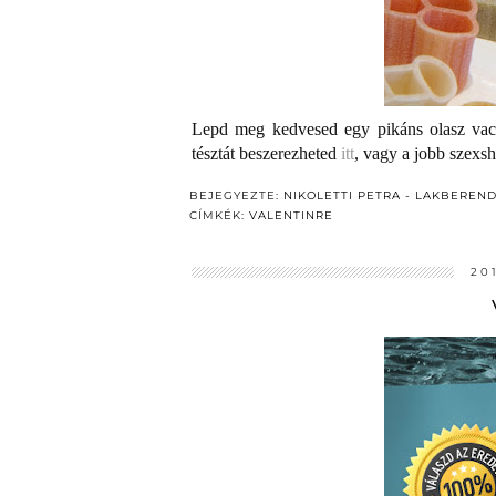
Lepd meg kedvesed egy pikáns olasz vacs
tésztát beszerezheted
itt
, vagy a jobb szexs
BEJEGYEZTE:
NIKOLETTI PETRA - LAKBEREN
CÍMKÉK:
VALENTINRE
20