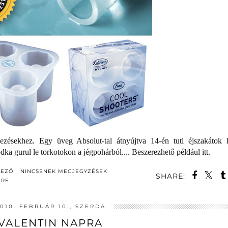
esezésekhez. Egy üveg Absolut-tal átnyújtva 14-én tuti éjszakátok l
dka gurul le torkotokon a jégpohárból.... Beszerezhető például itt.
DEZŐ
NINCSENEK MEGJEGYZÉSEK
SHARE:
NRE
010. FEBRUÁR 10., SZERDA
VALENTIN NAPRA