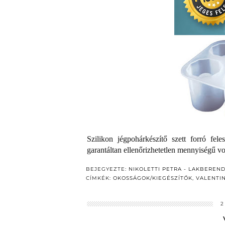
Szilikon jégpohárkészítő szett forró fel
garantáltan ellenőrizhetetlen mennyiségű vo
BEJEGYEZTE:
NIKOLETTI PETRA - LAKBEREN
CÍMKÉK:
OKOSSÁGOK/KIEGÉSZÍTŐK
,
VALENTI
2