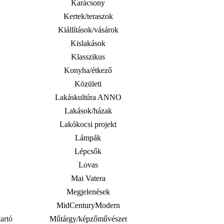
Karácsony
Kertek/teraszok
Kiállítások/vásárok
Kislakások
Klasszikus
Konyha/étkező
Közületi
Lakáskultúra ANNO
Lakások/házak
Lakókocsi projekt
Lámpák
Lépcsők
Lovas
Mai Vatera
Megjelenések
MidCenturyModern
artó
Műtárgy/képzőművészet