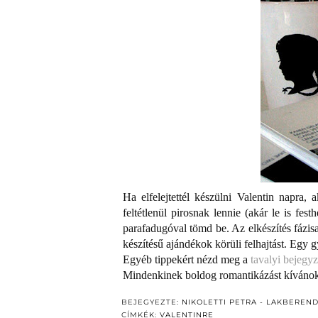
Ha elfelejtettél készülni Valentin napra
feltétlenül pirosnak lennie (akár le is fes
parafadugóval tömd be. Az elkészítés fázis
készítésű ajándékok körüli felhajtást. Egy 
Egyéb tippekért nézd meg a
tavalyi bejegy
Mindenkinek boldog romantikázást kívánok 
BEJEGYEZTE:
NIKOLETTI PETRA - LAKBEREN
CÍMKÉK:
VALENTINRE