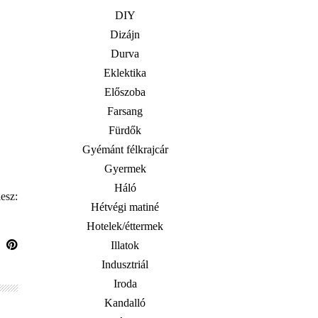
DIY
Dizájn
Durva
Eklektika
Előszoba
Farsang
Fürdők
Gyémánt félkrajcár
Gyermek
Háló
esz:
Hétvégi matiné
Hotelek/éttermek
Illatok
Indusztriál
Iroda
Kandalló