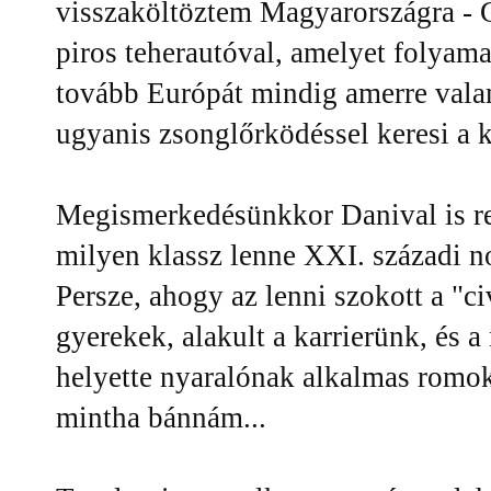
visszaköltöztem Magyarországra - Ga
piros teherautóval, amelyet folyamat
tovább Európát mindig amerre valami
ugyanis zsonglőrködéssel keresi a 
Megismerkedésünkkor Danival is ren
milyen klassz lenne XXI. századi n
Persze, ahogy az lenni szokott a "civ
gyerekek, alakult a karrierünk, és
helyette nyaralónak alkalmas romo
mintha bánnám...