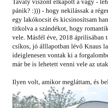
Tavaly viszont elkapott a vágy - le
pánik? :))) - hogy nekilássak a rége
egy lakókocsit és kicsinosítsam ha
titkolva a szándékot, hogy romanti
vele. Másfél éve, 2018 áprilisában t
csíkos, jó álllapotban lévő Knaus l
ideiglenesen vontak ki a forgalomb
már be is lehetett venni vele az uta
Ilyen volt, amikor megláttam, és be