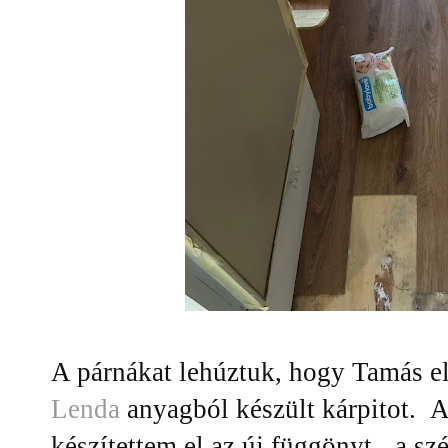
A párnákat lehúztuk, hogy Tamás el
Lenda
anyagból készült kárpitot. 
készítettem el az új függönyt - a szé