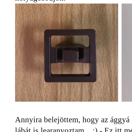
Annyira belejöttem, hogy az ággyá a
lábát is learanyoztam... :) - Ez itt m