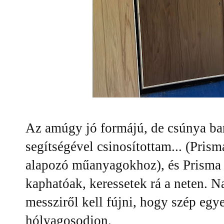
Az amúgy jó formájú, de csúnya ba
segítségével csinosítottam... (Pris
alapozó műanyagokhoz), és Prisma 
kaphatóak, keressetek rá a neten. N
messziről kell fújni, hogy szép egye
hólyagosodjon.