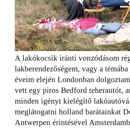
A lakókocsik iránti vonzódásom rég
lakberendezőségem, vagy a témába
éveim elején Londonban dolgoztam.
vett egy piros Bedford teherautót, a
minden igényt kielégítő lakóautóvá.
meglátogatni holland barátainkat D
Antwerpen érintésével Amsterdamba