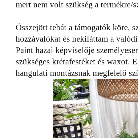
mert nem volt szükség a termékre/s
Összejött tehát a támogatók köre, 
hozzávalókat és nekiláttam a valód
Paint hazai képviselője személyesen
szükséges krétafestéket és waxot. E
hangulati montázsnak megfelelő szí