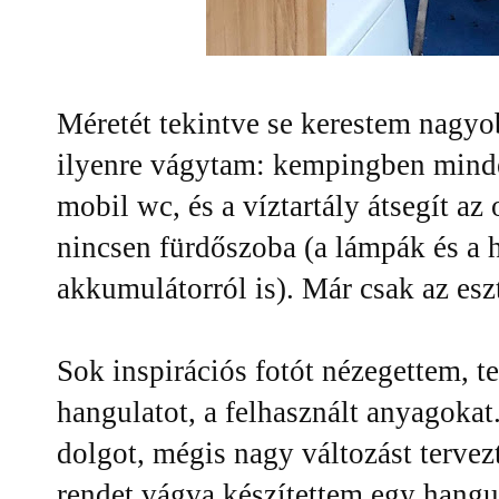
Méretét tekintve se kerestem nagyo
ilyenre vágytam: kempingben minden
mobil wc, és a víztartály átsegít az
nincsen fürdőszoba (a lámpák és a 
akkumulátorról is). Már csak az esz
Sok inspirációs fotót nézegettem, t
hangulatot, a felhasznált anyagokat
dolgot, mégis nagy változást tervez
rendet vágva készítettem egy hangu