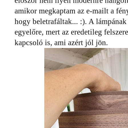
először nem ilyen modernre hango
amikor megkaptam az e-mailt a fén
hogy beletrafáltak... :). A lámpának
egyelőre, mert az eredetileg felszer
kapcsoló is, ami azért jól jön.