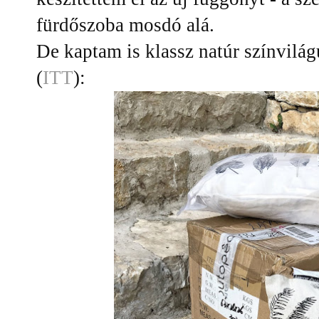
fürdőszoba mosdó alá.
De kaptam is klassz natúr színvilág
(
ITT
):