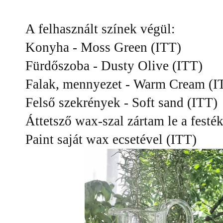
A felhasznált színek végül:
Konyha - Moss Green (ITT)
Fürdőszoba - Dusty Olive (ITT)
Falak, mennyezet - Warm Cream (I
Felső szekrények - Soft sand (ITT)
Áttetsző wax-szal zártam le a festé
Paint saját wax ecsetével (ITT)