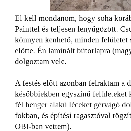
El kell mondanom, hogy soha korá
Painttel és teljesen lenyűgözött. C
könnyen kenhető, minden felületet 
előtte. Én laminált bútorlapra (mag
dolgoztam vele.
A festés előtt azonban felraktam a 
későbbiekben egyszínű felületeket
fél henger alakú léceket gérvágó do
fokban, és építési ragasztóval rögz
OBI-ban vettem).