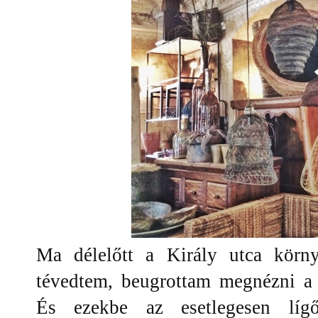
Ma délelőtt a Király utca körn
tévedtem, beugrottam megnézni a
És ezekbe az esetlegesen lígő