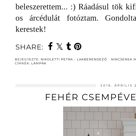
beleszerettem... :) Ráadásul tök ki
os árcédulát fotóztam. Gondolt
kerestek!
SHARE:
BEJEGYEZTE:
NIKOLETTI PETRA - LAKBERENDEZŐ
NINCSENEK 
CÍMKÉK:
LÁMPÁK
2016. ÁPRILIS 
FEHÉR CSEMPÉVE