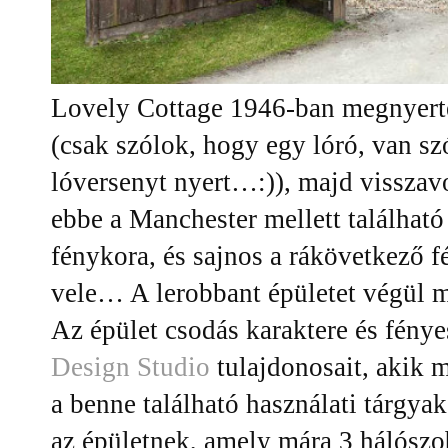
Lovely Cottage 1946-ban megnyerte
(csak szólok, hogy egy lóró, van s
lóversenyt nyert…:)), majd visszav
ebbe a Manchester mellett található 
fénykora, és sajnos a rákövetkező f
vele… A lerobbant épületet végül 
Az épület csodás karaktere és fény
Design Studio
tulajdonosait, akik m
a benne található használati tárgyak
az épületnek, amely mára 3 hálószo