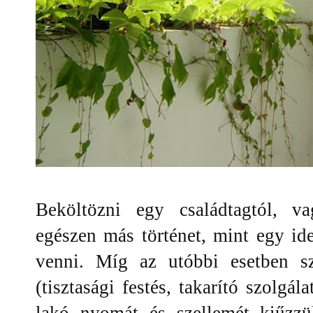
Beköltözni egy családtagtól, v
egészen más történet, mint egy ide
venni. Míg az utóbbi esetben s
(tisztasági festés, takarító szolgá
lakó nyomát és szellemét kiűzzü