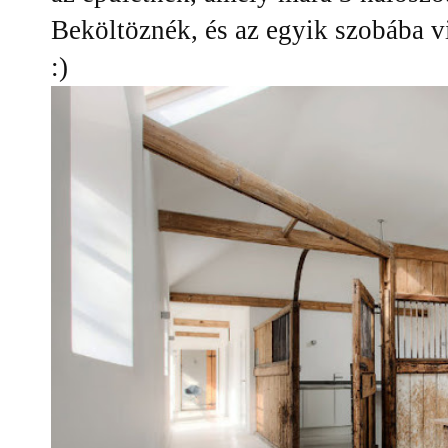
Beköltöznék, és az egyik szobába 
:)