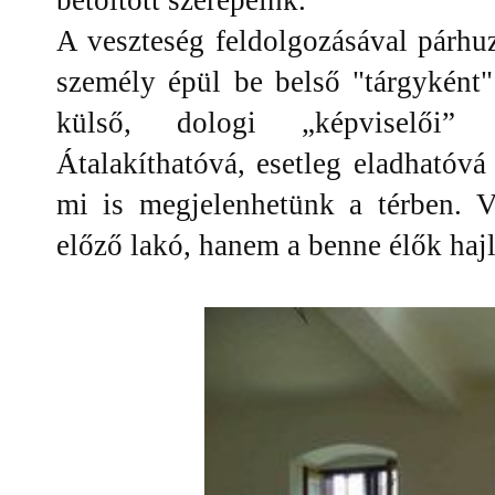
A veszteség feldolgozásával párhu
személy épül be belső "tárgyként
külső, dologi „képviselői” 
Átalakíthatóvá, esetleg eladhatóvá 
mi is megjelenhetünk a térben. 
előző lakó, hanem a benne élők hajl