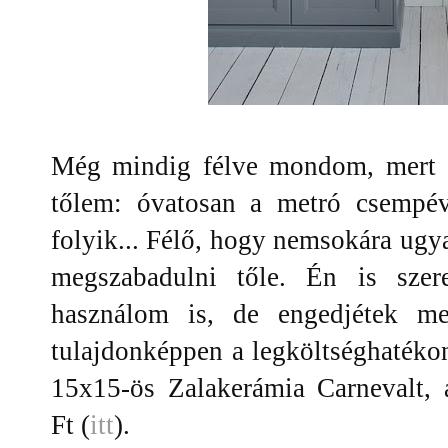
Még mindig félve mondom, mert a
tőlem: óvatosan a metró csempév
folyik... Félő, hogy nemsokára ugy
megszabadulni tőle. Én is sze
használom is, de engedjétek me
tulajdonképpen a legköltséghatéko
15x15-ös Zalakerámia Carnevalt,
Ft (
itt
).