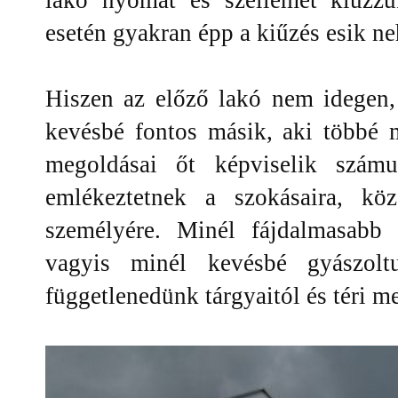
esetén gyakran épp a kiűzés esik n
Hiszen az előző lakó nem idegen
kevésbé fontos másik, aki többé m
megoldásai őt képviselik szám
emlékeztetnek a szokásaira, kö
személyére. Minél fájdalmasabb 
vagyis minél kevésbé gyászolt
függetlenedünk tárgyaitól és téri m