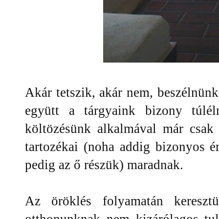
Akár tetszik, akár nem, beszélnünk 
együtt a tárgyaink bizony túlé
költözésünk alkalmával már csak
tartozékai (noha addig bizonyos é
pedig az ő részük) maradnak.
Az öröklés folyamatán keresztü
otthonunknak nem kizárólagos tu