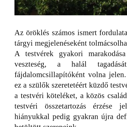
Az öröklés számos ismert fordula
tárgyi megjelenéseként tolmácsolha
A testvérek gyakori marakodása
veszteség, a halál tagadásá
fájdalomcsillapítóként volna jelen
ez a szülők szeretetéért küzdő tes
a testvéri köteléket, a közös csalá
testvéri összetartozás érzése je
hiányukkal pedig gyakran újra def
betöltött szerepeink.