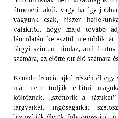
átmeneti lakói, vagy ha így jobban 
vagyunk csak, hiszen hajlékunk
valakitől, hogy majd tovább a
láncolatán keresztül mentődik át
tárgyi szinten mindaz, ami fontos
számára, az előtte ott élő számára é
Kanada francia ajkú részén él egy
már nem tudják ellátni maguka
költöznek, „széttörik a házukat”
tárgyaikat, ingóságaikat szétos
biztosítják életük folytonosságát m