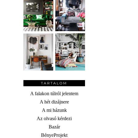
TARTALOM
A falakon túlról jelentem
A hét dizájnere
A mi házunk
Az olvasó kérdezi
Bazár
BényeProjekt