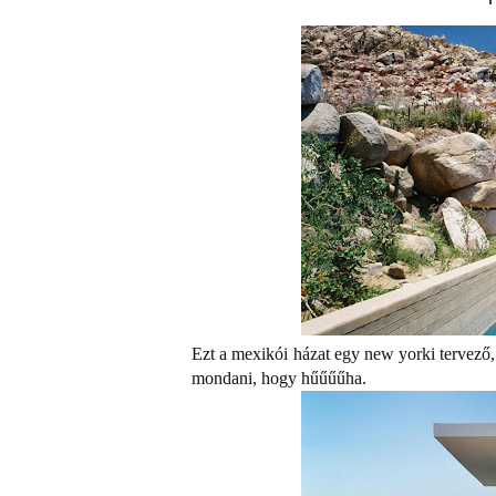
Ezt a mexikói házat egy new yorki tervező
mondani, hogy hűűűűha.