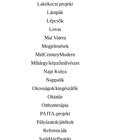
Lakókocsi projekt
Lámpák
Lépcsők
Lovas
Mai Vatera
Megjelenések
MidCenturyModern
Műtárgy/képzőművészet
Napi Kutya
Nappalik
Okosságok/kiegészítők
Oktatás
Otthonterápia
PAJTA-projekt
Pályázatok/játékok
Referenciák
SajátHázProjekt