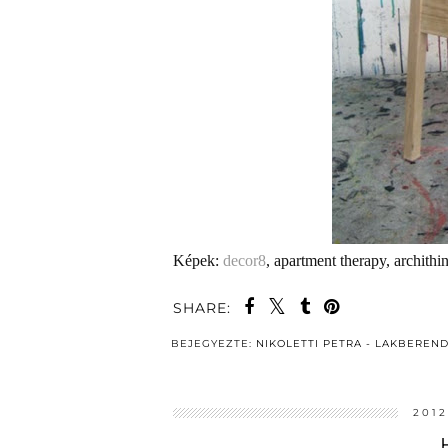
Képek:
decor8
, apartment therapy, archithi
SHARE:
BEJEGYEZTE:
NIKOLETTI PETRA - LAKBEREN
201