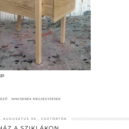
ngs
DEZŐ
NINCSENEK MEGJEGYZÉSEK
2. AUGUSZTUS 30., CSÜTÖRTÖK
HÁZ A SZIKLÁKON