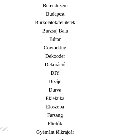
Berendezem
Budapest
Burkolatok/felületek
Burzsuj Balu
Bútor
Coworking
Dekooder
Dekoráció
DIY
Dizájn
Durva
Eklektika
Előszoba
Farsang
Fürdők
Gyémánt félkrajcár