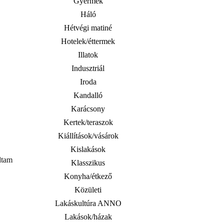
Gyermek
Háló
Hétvégi matiné
Hotelek/éttermek
Illatok
Indusztriál
Iroda
Kandalló
Karácsony
Kertek/teraszok
Kiállítások/vásárok
Kislakások
udtam
Klasszikus
Konyha/étkező
Közületi
Lakáskultúra ANNO
Lakások/házak