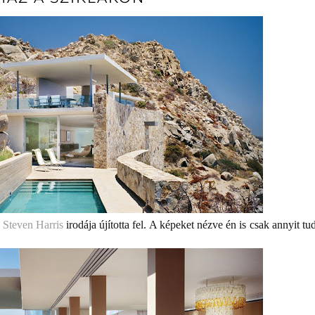
,
Steven Harris
irodája újította fel. A képeket nézve én is csak annyit t