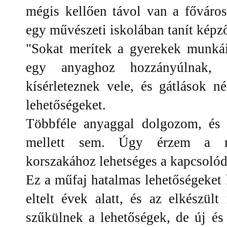
mégis kellően távol van a főváros
egy művészeti iskolában tanít képz
"Sokat merítek a gyerekek munkái
egy anyaghoz hozzányúlnak, 
kísérleteznek vele, és gátlások n
lehetőségeket.
Többféle anyaggal dolgozom, és 
mellett sem. Úgy érzem a mo
korszakához lehetséges a kapcsoló
Ez a műfaj hatalmas lehetőségeke
eltelt évek alatt, és az elkész
szűkülnek a lehetőségek, de új és