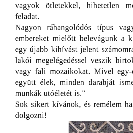
vagyok ötletekkel, hihetetlen 
feladat.
Nagyon ráhangolódós típus vag
embereket mielőtt belevágunk a 
egy újabb kihívást jelent számomr
lakói megelégedéssel veszik birto
vagy fali mozaikokat. Mivel egy
együtt élek, minden darabját ism
munkák utóéletét is."
Sok sikert kívánok, és remélem h
dolgozni!