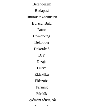
Berendezem
Budapest
Burkolatok/felületek
Burzsuj Balu
Bútor
Coworking
Dekooder
Dekoráció
DIY
Dizájn
Durva
Eklektika
Előszoba
Farsang
Fürdők
Gyémánt félkrajcár