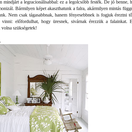
 mindjárt a legracionálisabbal: ez a legolcsóbb festék. De jó benne, 
monizál. Bármilyen képet akaszthatunk a falra, akármilyen mintás függ
nk. Nem csak tágasabbnak, hanem fényesebbnek is fogjuk éreztni tő
t vinni: előfordulhat, hogy üresnek, sivárnak érezzük a falainkat. E
a volna szükségetek!
.