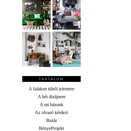
TARTALOM
A falakon túlról jelentem
A hét dizájnere
A mi házunk
Az olvasó kérdezi
Bazár
BényeProjekt