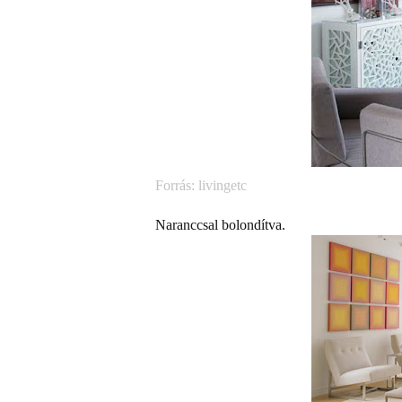
Forrás: livingetc
Naranccsal bolondítva.