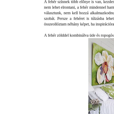
A fehér színnek több előnye is van, kezdem
nem lehet elrontani, a fehér mindennel har
választunk, nem kell hozzá alkalmazkodnu
szobát. Persze a fehéret is túlzásba lehe
összeollóztam néhány képet, ha inspirációr
A fehér zölddel kombinálva üde és ropogós