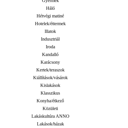
Gyermek
Háló
Hétvégi matiné
Hotelek/éttermek
Illatok
Indusztriál
Iroda
Kandalló
Karácsony
Kertek/teraszok
Kiállítások/vásárok
Kislakások
Klasszikus
Konyha/étkező
Közületi
Lakáskultúra ANNO
Lakások/házak