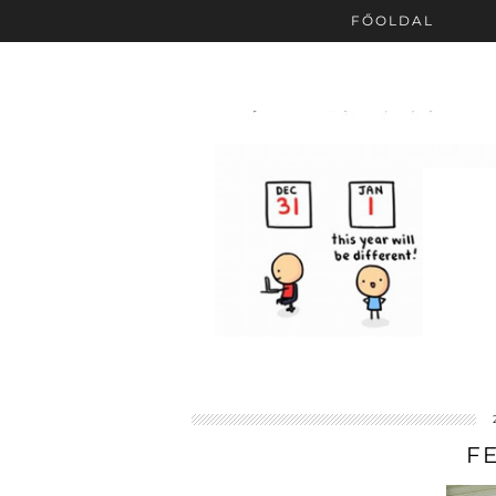
FŐOLDAL
F