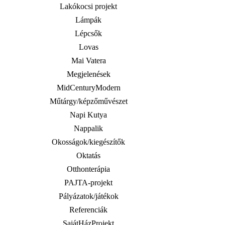
Lakókocsi projekt
Lámpák
Lépcsők
Lovas
Mai Vatera
Megjelenések
MidCenturyModern
Műtárgy/képzőművészet
Napi Kutya
Nappalik
Okosságok/kiegészítők
Oktatás
Otthonterápia
PAJTA-projekt
Pályázatok/játékok
Referenciák
SajátHázProjekt