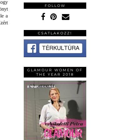
hogy
FOLLOW
önyt
le a
zért
CSATLAKOZZ!
GLAMOUR WOMEN OF
THE YEAR 2018