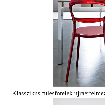
Klasszikus fülesfotelek újraértelm