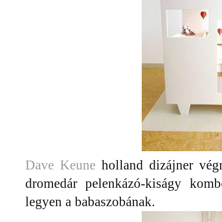
Dave Keune
holland dizájner vég
dromedár pelenkázó-kiságy kombó
legyen a babaszobának.