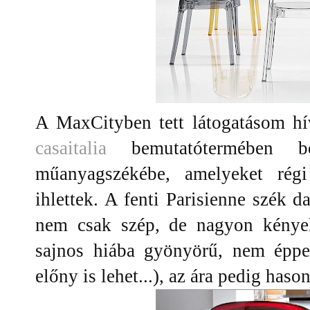
A MaxCityben tett látogatásom hív
casaitalia
bemutatótermében 
műanyagszékébe, amelyeket régi
ihlettek. A fenti Parisienne szék d
nem csak szép, de nagyon kénye
sajnos hiába gyönyörű, nem éppe
előny is lehet...), az ára pedig hason