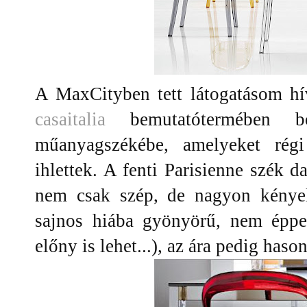
A MaxCityben tett látogatásom hív
casaitalia
bemutatótermében 
műanyagszékébe, amelyeket régi
ihlettek. A fenti Parisienne szék d
nem csak szép, de nagyon kénye
sajnos hiába gyönyörű, nem éppe
előny is lehet...), az ára pedig hason