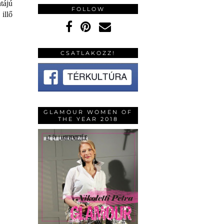
tájú
FOLLOW
illő
CSATLAKOZZ!
GLAMOUR WOMEN OF
THE YEAR 2018