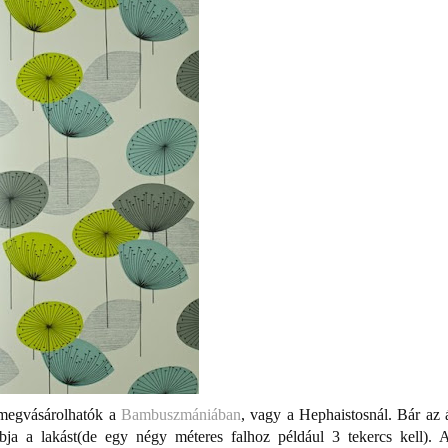
n megvásárolhatók a
Bambuszmániában
, vagy a Hephaistosnál. Bár az 
bja a lakást(de egy négy méteres falhoz például 3 tekercs kell). 