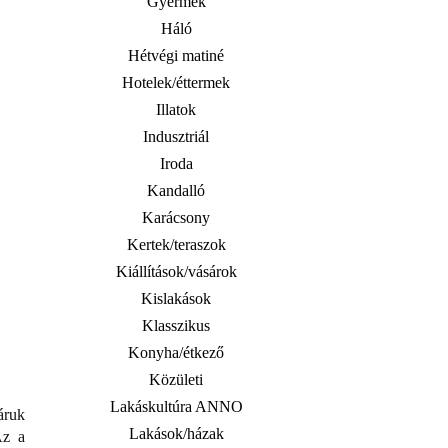
Gyermek
Háló
Hétvégi matiné
Hotelek/éttermek
Illatok
Indusztriál
Iroda
Kandalló
Karácsony
Kertek/teraszok
Kiállítások/vásárok
Kislakások
Klasszikus
Konyha/étkező
Közületi
Lakáskultúra ANNO
áruk
Lakások/házak
Az a