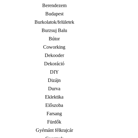
Berendezem
Budapest
Burkolatok/felületek
Burzsuj Balu
Bútor
Coworking
Dekooder
Dekoráció
DIY
Dizájn
Durva
Eklektika
Előszoba
Farsang
Fürdők
Gyémánt félkrajcár