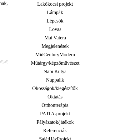
nak,
Lakókocsi projekt
Lámpák
Lépcsők
Lovas
Mai Vatera
Megjelenések
MidCenturyModern
Műtárgy/képzőművészet
Napi Kutya
Nappalik
Okosságok/kiegészítők
Oktatás
Otthonterápia
PAJTA-projekt
Pályázatok/játékok
Referenciák
SajátHázProjekt