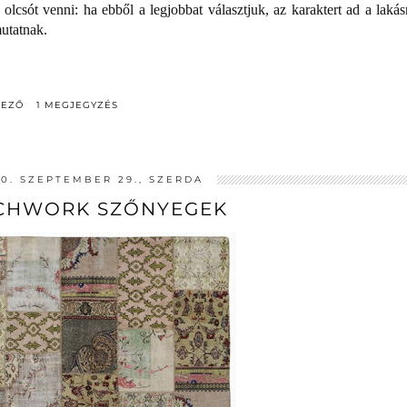
csót venni: ha ebből a legjobbat választjuk, az karaktert ad a lakás
mutatnak.
DEZŐ
1 MEGJEGYZÉS
10. SZEPTEMBER 29., SZERDA
CHWORK SZŐNYEGEK