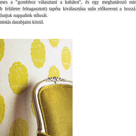
emes a "gombhoz választani a kabátot", és egy meghatározó min
 felületre felragasztott) tapéta kiválasztása után előkeresni a hozzá 
atjuk nappalink stílusát.
intás darabjaim közül.