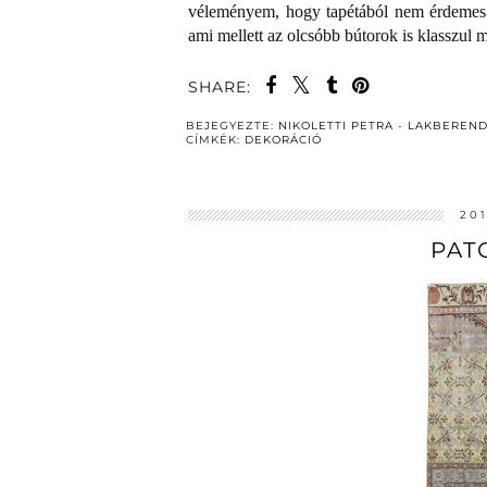
véleményem, hogy tapétából nem érdemes ol
ami mellett az olcsóbb bútorok is klasszul 
SHARE:
BEJEGYEZTE:
NIKOLETTI PETRA - LAKBEREN
CÍMKÉK:
DEKORÁCIÓ
20
PAT