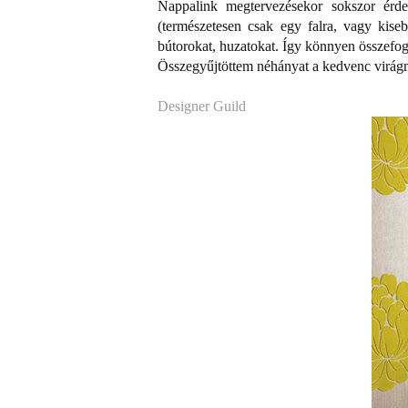
Nappalink megtervezésekor sokszor érd
(természetesen csak egy falra, vagy kisebb
bútorokat, huzatokat. Így könnyen összefogh
Összegyűjtöttem néhányat a kedvenc virágm
Designer Guild