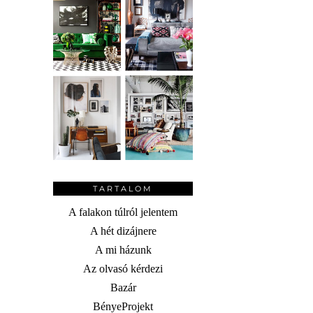
TARTALOM
A falakon túlról jelentem
A hét dizájnere
A mi házunk
Az olvasó kérdezi
Bazár
BényeProjekt