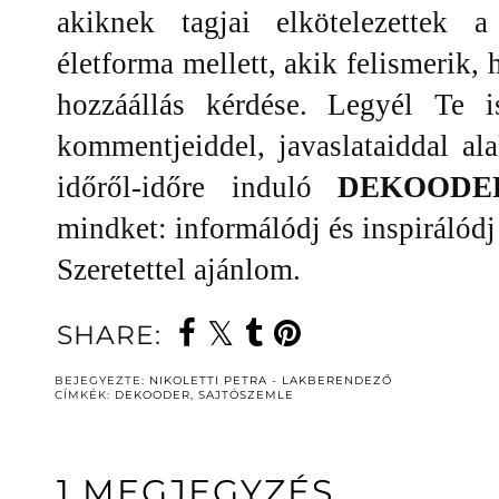
akiknek tagjai elkötelezettek a
életforma mellett, akik felismerik,
hozzáállás kérdése. Legyél Te i
kommentjeiddel, javaslataiddal ala
időről-időre induló
DEKOODE
mindket: informálódj és inspirálódj
Szeretettel ajánlom.
SHARE:
BEJEGYEZTE:
NIKOLETTI PETRA - LAKBERENDEZŐ
CÍMKÉK:
DEKOODER
,
SAJTÓSZEMLE
1 MEGJEGYZÉS