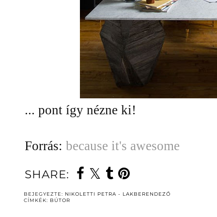
... pont így nézne ki!
Forrás:
because it's awesome
SHARE:
BEJEGYEZTE:
NIKOLETTI PETRA - LAKBERENDEZŐ
CÍMKÉK:
BÚTOR