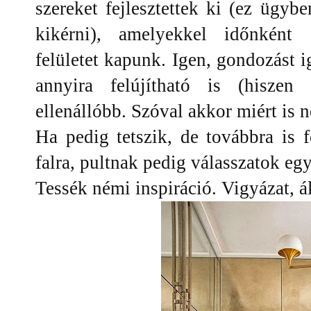
szereket fejlesztettek ki (ez ügy
kikérni), amelyekkel időnként 
felületet kapunk. Igen, gondozást i
annyira felújítható is (hiszen 
ellenállóbb. Szóval akkor miért is n
Ha pedig tetszik, de továbbra is f
falra, pultnak pedig válasszatok egy
Tessék némi inspiráció. Vigyázat, 