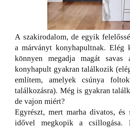
A szakirodalom, de egyik felelőssé
a márványt konyhapultnak. Elég 
könnyen megadja magát savas a
konyhapult gyakran találkozik (elég
említem, amelyek csúnya folto
találkozásra). Még is gyakran talál
de vajon miért?
Egyrészt, mert marha divatos, és
idővel megkopik a csillogása. 