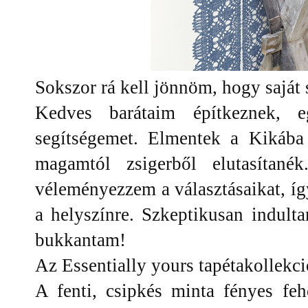
Sokszor rá kell jönnöm, hogy saját
Kedves barátaim építkeznek, e
segítségemet. Elmentek a Kikába
magamtól zsigerből elutasítané
véleményezzem a választásaikat, így
a helyszínre. Szkeptikusan indult
bukkantam!
Az Essentially yours tapétakollekci
A fenti, csipkés minta fényes feh