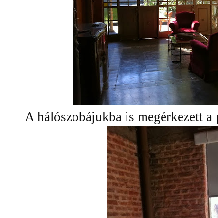
A hálószobájukba is megérkezett a p