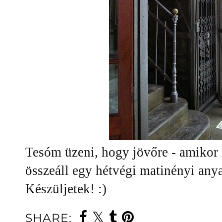
Tesóm üzeni, hogy jövőre - amikor 
összeáll egy hétvégi matinényi any
Készüljetek! :)
SHARE: