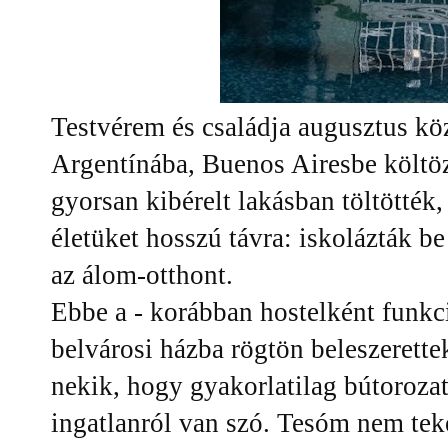
Testvérem és családja augusztus kö
Argentínába, Buenos Airesbe költöz
gyorsan kibérelt lakásban töltötték
életüket hosszú távra: iskolázták b
az álom-otthont.
Ebbe a - korábban hostelként funkci
belvárosi házba rögtön beleszerettek
nekik, hogy gyakorlatilag bútorozat
ingatlanról van szó. Tesóm nem teke