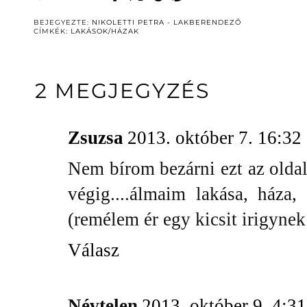
BEJEGYEZTE:
NIKOLETTI PETRA - LAKBERENDEZŐ
CÍMKÉK:
LAKÁSOK/HÁZAK
2 MEGJEGYZÉS
Zsuzsa
2013. október 7. 16:32
Nem bírom bezárni ezt az oldal
végig....álmaim lakása, háza, 
(remélem ér egy kicsit irigynek
Válasz
Névtelen
2013. október 9. 4:31