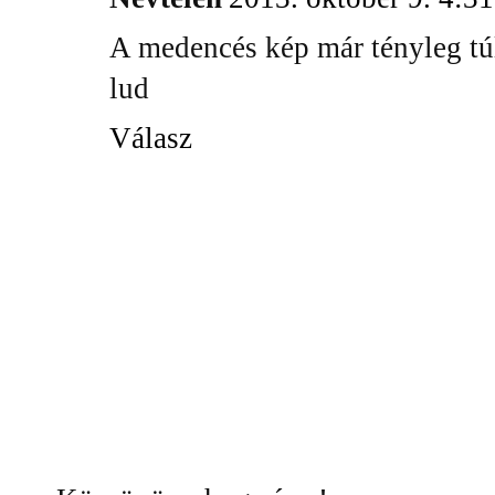
A medencés kép már tényleg túl
lud
Válasz