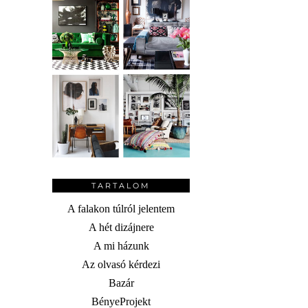
TARTALOM
A falakon túlról jelentem
A hét dizájnere
A mi házunk
Az olvasó kérdezi
Bazár
BényeProjekt