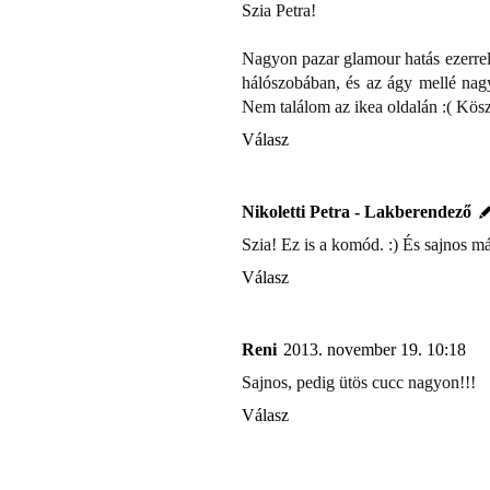
Szia Petra!
Nagyon pazar glamour hatás ezerre
hálószobában, és az ágy mellé nagy
Nem találom az ikea oldalán :( Kö
Válasz
Nikoletti Petra - Lakberendező
Szia! Ez is a komód. :) És sajnos má
Válasz
Reni
2013. november 19. 10:18
Sajnos, pedig ütös cucc nagyon!!!
Válasz