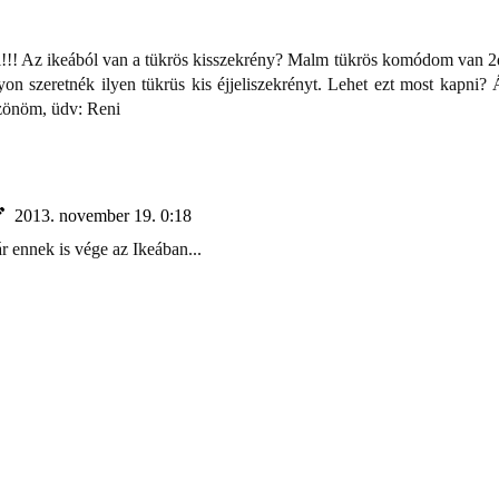
l!!! Az ikeából van a tükrös kisszekrény? Malm tükrös komódom van 2
on szeretnék ilyen tükrüs kis éjjeliszekrényt. Lehet ezt most kapni? 
szönöm, üdv: Reni
2013. november 19. 0:18
r ennek is vége az Ikeában...