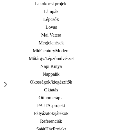
Lakókocsi projekt
Lámpák
Lépcsők
Lovas
Mai Vatera
Megjelenések
MidCenturyModern
Műtárgy/képzőművészet
Napi Kutya
Nappalik
Okosságok/kiegészítők
S
Oktatás
Otthonterápia
PAJTA-projekt
Pályázatok/játékok
Referenciák
SajátHázProjekt