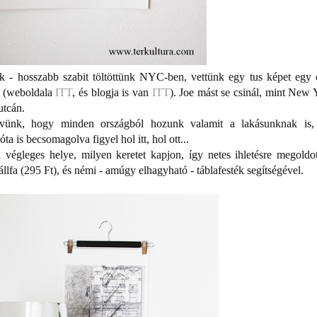
ak - hosszabb szabit töltöttünk NYC-ben, vettünk egy tus képet egy 
ak (weboldala
ITT
, és blogja is van
ITT
). Joe mást se csinál, mint New 
utcán.
elvünk, hogy minden országból hozunk valamit a lakásunknak is,
ta is becsomagolva figyel hol itt, hol ott...
végleges helye, milyen keretet kapjon, így netes ihletésre megoldo
llfa (295 Ft), és némi - amúgy elhagyható - táblafesték segítségével.