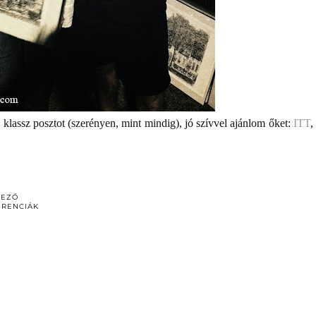
klassz posztot (szerényen, mint mindig), jó szívvel ajánlom őket:
ITT
DEZŐ
ERENCIÁK