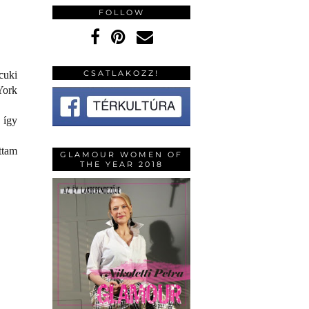
FOLLOW
CSATLAKOZZ!
cuki
York
 így
ttam
GLAMOUR WOMEN OF
THE YEAR 2018