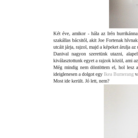
Két éve, amikor - hála az Irén hurrikánn
szakállas bácsitól, akit Joe Fortenak hívn
utcáit járja, rajzol, majd a képeket árulja az 
Danival nagyon szeretünk utazni, alap
kiválasztottunk egyet a rajzok közül, ami azó
Még mindig nem döntöttem el, hol lesz a 
ideiglenesen a dolgot egy
Ikea Bumerang
vá
Most ide került. Jó lett, nem?