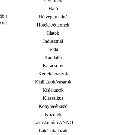
Gyermek
Háló
db a
Hétvégi matiné
Ára?
Hotelek/éttermek
Illatok
Indusztriál
Iroda
Kandalló
Karácsony
Kertek/teraszok
Kiállítások/vásárok
Kislakások
Klasszikus
Konyha/étkező
Közületi
Lakáskultúra ANNO
Lakások/házak