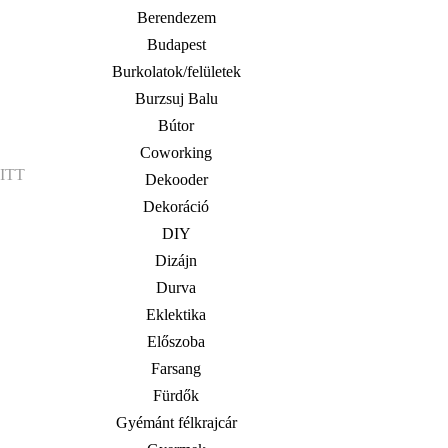
Berendezem
Budapest
Burkolatok/felületek
Burzsuj Balu
Bútor
Coworking
,
ITT
Dekooder
Dekoráció
DIY
Dizájn
Durva
Eklektika
Előszoba
Farsang
Fürdők
Gyémánt félkrajcár