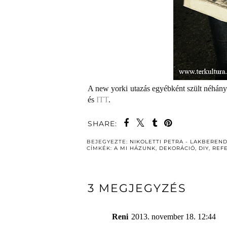
A new yorki utazás egyébként szült néhány 
és
ITT
.
SHARE:
BEJEGYEZTE:
NIKOLETTI PETRA - LAKBEREN
CÍMKÉK:
A MI HÁZUNK
,
DEKORÁCIÓ
,
DIY
,
REF
3 MEGJEGYZÉS
Reni
2013. november 18. 12:44