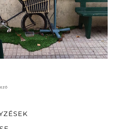
DEZŐ
YZÉSEK
SE