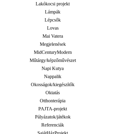
Lakókocsi projekt
Lámpák
Lépcsők
Lovas
Mai Vatera
Megjelenések
MidCenturyModern
Műtárgy/képzőművészet
Napi Kutya
Nappalik
Okosságok/kiegészítők
Oktatás
Otthonterápia
PAJTA-projekt
Pályázatok/játékok
Referenciák
SajátHázProjekt