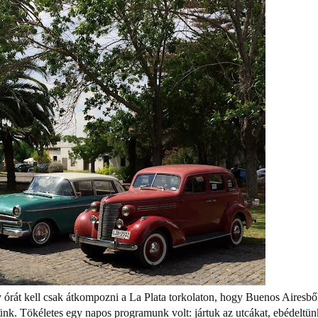
y órát kell csak átkompozni a La Plata torkolaton, hogy Buenos Airesbő
nk. Tökéletes egy napos programunk volt: jártuk az utcákat, ebédeltün