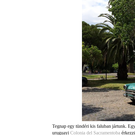
Tegnap egy tündéri kis faluban jártunk. Eg
uruguayi
Colonia del Sacramentoba
érkezzü