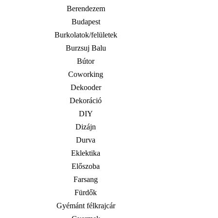
Berendezem
Budapest
Burkolatok/felületek
Burzsuj Balu
Bútor
Coworking
Dekooder
Dekoráció
DIY
Dizájn
Durva
Eklektika
Előszoba
Farsang
Fürdők
Gyémánt félkrajcár