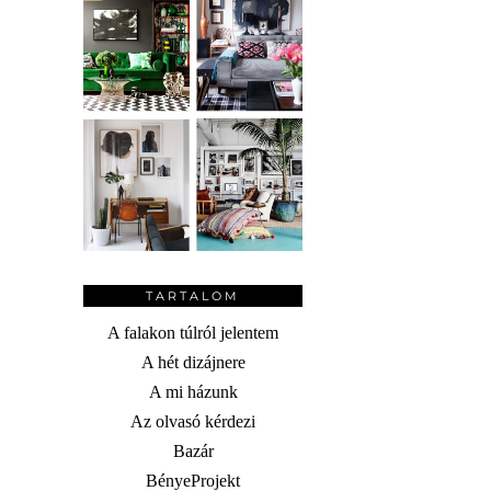
TARTALOM
A falakon túlról jelentem
A hét dizájnere
A mi házunk
Az olvasó kérdezi
Bazár
BényeProjekt