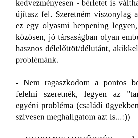
kedvezményesen - bérletet is váltha
újítasz fel. Szeretném viszonylag a
ez egy olyasmi heppening legyen,
közösen, jó társaságban olyan emb
hasznos délelőttöt/délutánt, akikke
problémánk.
- Nem ragaszkodom a pontos bef
felelni szeretnék, legyen az "t
egyéni probléma (családi ügyekben
szívesen meghallgatom azt is...:))