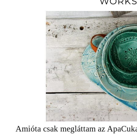
WORK
Amióta csak megláttam az ApaCuka 