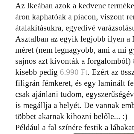
Az Ikeában azok a kedvenc terméke
áron kaphatóak a piacon, viszont re
átalakításukra, egyedivé varázsolás
Asztalban az egyik legjobb ilyen a
méret (nem legnagyobb, ami a mi g
sajnos azt kivonták a forgalomból)
kisebb pedig
6.990 Ft
. Ezért az ös
filigrán fémkeret, és egy laminált 
csak ajánlani tudom, egyszerűségév
is megállja a helyét. De vannak em
többet akarnak kihozni belőle... :)
Például a fal színére festik a lábaka