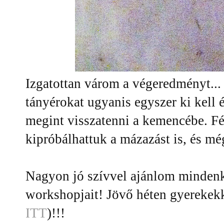
Izgatottan várom a végeredményt... 
tányérokat ugyanis egyszer ki kell 
megint visszatenni a kemencébe. F
kipróbálhattuk a mázazást is, és mé
Nagyon jó szívvel ajánlom minden
workshopjait! Jövő héten gyerekekk
ITT
)!!!