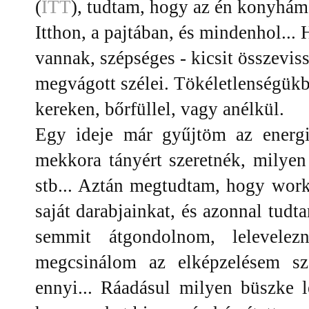
(
ITT
), tudtam, hogy az én konyhám f
Itthon, a pajtában, és mindenhol...
vannak, szépséges - kicsit összeviss
megvágott szélei. Tökéletlenségükb
kereken, bőrfüllel, vagy anélkül.
Egy ideje már gyűjtöm az energi
mekkora tányért szeretnék, milyen
stb... Aztán megtudtam, hogy work
saját darabjainkat, és azonnal tudt
semmit átgondolnom, lelevelez
megcsinálom az elképzelésem sze
ennyi... Ráadásul milyen büszke 