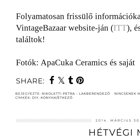
Folyamatosan frissülő információka
VintageBazaar website-ján (
ITT
), 
találtok!
Fotók: ApaCuka Ceramics és saját
SHARE:
BEJEGYEZTE:
NIKOLETTI PETRA - LAKBERENDEZŐ
NINCSENEK 
CÍMKÉK:
DIY
,
KONYHA/ÉTKEZŐ
2014. MÁRCIUS 30
HÉTVÉGI 