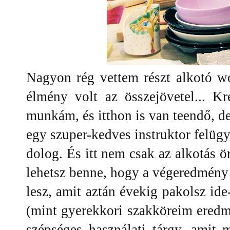
Nagyon rég vettem részt alkotó w
élmény volt az összejövetel... K
munkám, és itthon is van teendő, de
egy szuper-kedves instruktor felügy
dolog. És itt nem csak az alkotás
lehetsz benne, hogy a végeredmény
lesz, amit aztán évekig pakolsz ide
(mint gyerekkori szakköreim eredm
szépséges használati tárgy, amit