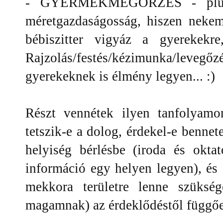
- GYERMEKMEGŐRZÉS - plusz a
méretgazdaságosság, hiszen nekem 
bébiszitter vigyáz a gyerekekre
Rajzolás/festés/kézimunka/levegőzé
gyerekeknek is élmény legyen... :)
Részt vennétek ilyen tanfolyamo
tetszik-e a dolog, érdekel-e benne
helyiség bérlésbe (iroda és okt
információ egy helyen legyen), é
mekkora területre lenne szüks
magamnak) az érdeklődéstől függő