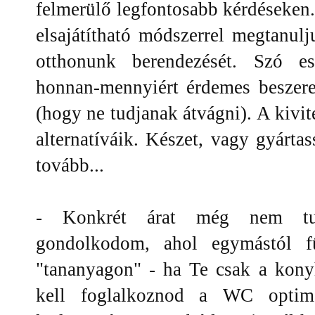
felmerülő legfontosabb kérdéseken
elsajátítható módszerrel megtanulju
otthonunk berendezését. Szó esi
honnan-mennyiért érdemes beszere
(hogy ne tudjanak átvágni). A kivit
alternatíváik. Készet, vagy gyárt
tovább...
- Konkrét árat még nem tu
gondolkodom, ahol egymástól f
"tananyagon" - ha Te csak a konyh
kell foglalkoznod a WC optimál