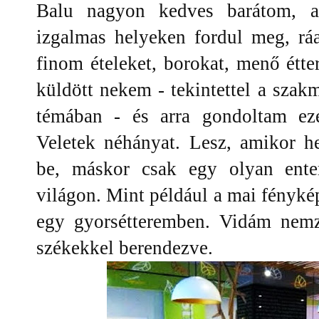
Balu nagyon kedves barátom, a
izgalmas helyeken fordul meg, ráa
finom ételeket, borokat, menő étt
küldött nekem - tekintettel a szak
témában - és arra gondoltam ez
Veletek néhányat. Lesz, amikor he
be, máskor csak egy olyan enter
világon. Mint például a mai fényk
egy gyorsétteremben. Vidám nemze
székekkel berendezve.