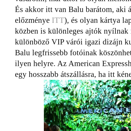
És akkor itt van Balu barátom, aki 
előzménye
ITT
), és olyan kártya l
közben is különleges ajtók nyílnak 
különböző VIP várói igazi dizájn k
Balu legfrissebb fotóinak köszönhe
ilyen helyre. Az American Express
egy hosszabb átszállásra, ha itt kéne