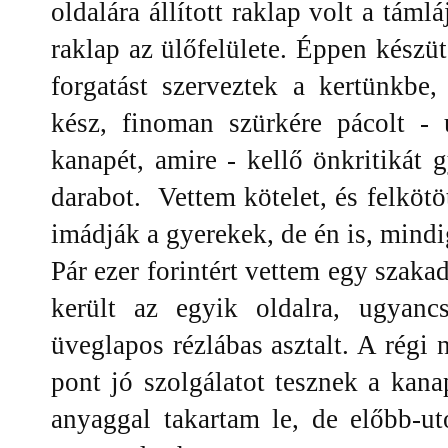
oldalára állított raklap volt a táml
raklap az ülőfelülete. Éppen készüt
forgatást szerveztek a kertünkbe
kész, finoman szürkére pácolt - 
kanapét, amire - kellő önkritikát g
darabot. Vettem kötelet, és felkötö
imádják a gyerekek, de én is, mind
Pár ezer forintért vettem egy szakad
került az egyik oldalra, ugyancs
üveglapos rézlábas asztalt. A régi 
pont jó szolgálatot tesznek a kana
anyaggal takartam le, de előbb-u