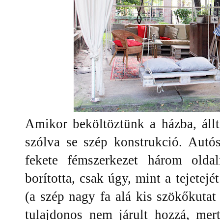
Amikor beköltöztünk a házba, állt
szólva se szép konstrukció. Autós
fekete fémszerkezet három oldal
borította, csak úgy, mint a tejetejé
(a szép nagy fa alá kis szökőkutat 
tulajdonos nem járult hozzá, mer