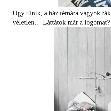
Úgy tűnik, a ház témára vagyok rák
véletlen… Láttátok már a logómat? 