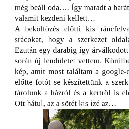
még beáll oda…. Így maradt a baráts
valamit kezdeni kellett…
A beköltözés előtti kis ráncfel
srácokat, hogy a szerkezet oldal
Ezután egy darabig így árválkodott 
során új lendületet vettem. Körülbe
kép, amit most találtam a google-
előtte fotót se készítettünk a szer
tárolunk a házról és a kertről is el
Ott hátul, az a sötét kis izé az…