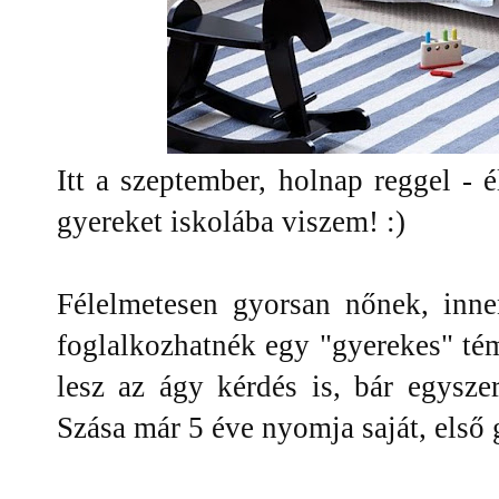
Itt a szeptember, holnap reggel - 
gyereket iskolába viszem! :)
Félelmetesen gyorsan nőnek, inn
foglalkozhatnék egy "gyerekes" tém
lesz az ágy kérdés is, bár egysz
Szása már 5 éve nyomja saját, els