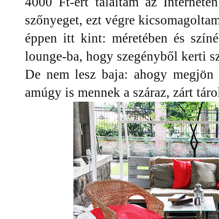
4000 Ft-ért találtam az Internet
szőnyeget, ezt végre kicsomagoltam
éppen itt kint: méretében és szín
lounge-ba, hogy szegényből kerti 
De nem lesz baja: ahogy megjön a
amúgy is mennek a száraz, zárt táro