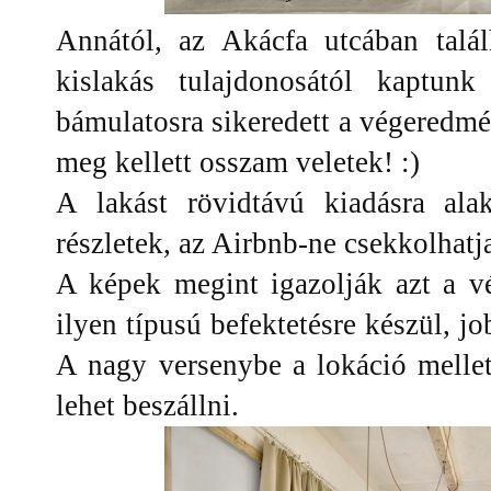
Annától, az Akácfa utcában találh
kislakás tulajdonosától kaptun
bámulatosra sikeredett a végeredm
meg kellett osszam veletek! :)
A lakást rövidtávú kiadásra alak
részletek, az Airbnb-ne csekkolhatja
A képek megint igazolják azt a v
ilyen típusú befektetésre készül, job
A nagy versenybe a lokáció mellet
lehet beszállni.