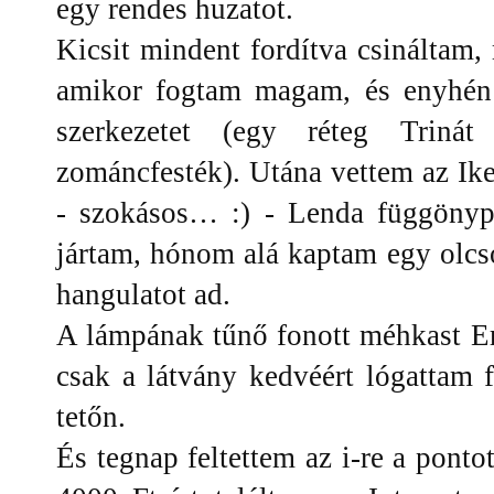
egy rendes huzatot.
Kicsit mindent fordítva csináltam,
amikor fogtam magam, és enyhén 
szerkezetet (egy réteg Trinát
zománcfesték). Utána vettem az Ik
- szokásos… :) - Lenda függönyp
jártam, hónom alá kaptam egy olcsó 
hangulatot ad.
A lámpának tűnő fonott méhkast E
csak a látvány kedvéért lógattam 
tetőn.
És tegnap feltettem az i-re a ponto