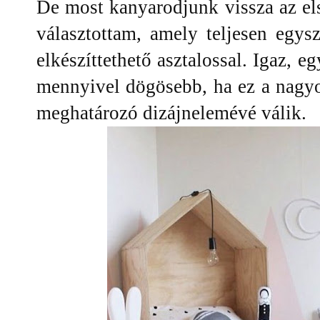
De most kanyarodjunk vissza az el
választottam, amely teljesen egys
elkészíttethető asztalossal. Igaz, e
mennyivel dögösebb, ha ez a nagyo
meghatározó dizájnelemévé válik.