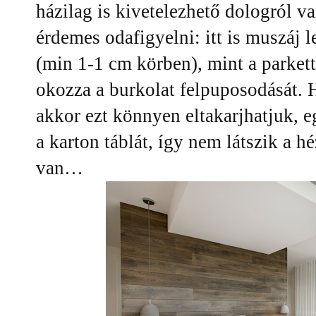
házilag is kivetelezhető dologról v
érdemes odafigyelni: itt is muszáj l
(min 1-1 cm körben), mint a parkett
okozza a burkolat felpuposodását. 
akkor ezt könnyen eltakarjhatjuk, 
a karton táblát, így nem látszik a hé
van…