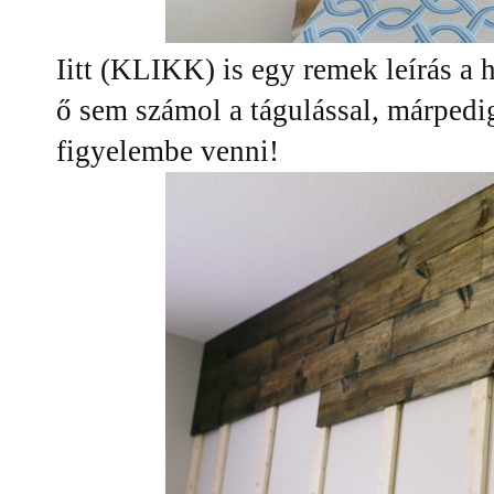
Iitt (KLIKK) is egy remek leírás a h
ő sem számol a tágulással, márped
figyelembe venni!