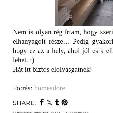
Nem is olyan rég írtam, hogy szer
elhanyagolt része… Pedig gyakor
hogy ez az a hely, ahol jól esik 
lehet. :)
Hát itt biztos elolvasgatnék!
Forrás:
homeadore
SHARE: