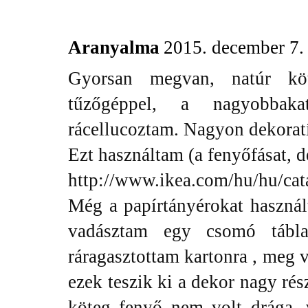
Aranyalma
2015. december 7.
Gyorsan megvan, natúr köt
tűzőgéppel, a nagyobbak
rácellucoztam. Nagyon dekoratí
Ezt használtam (a fenyőfásat, d
http://www.ikea.com/hu/hu/cat
Még a papírtányérokat használt
vadásztam egy csomó táblaf
ráragasztottam kartonra , meg v
ezek teszik ki a dekor nagy ré
köteg fenyő nem volt drága, 