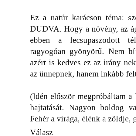
Ez a natúr karácson téma: sz
DUDVA. Hogy a növény, az ág
ebben a lecsupaszodott té
ragyogóan gyönyörű. Nem bír
azért is kedves ez az irány ne
az ünnepnek, hanem inkább felt
(Idén először megpróbáltam a 
hajtatását. Nagyon boldog v
Fehér a virága, élénk a zöldje,
Válasz