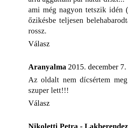
ami még nagyon tetszik idén (i
őzikésbe teljesen belehabarod
rossz.
Válasz
Aranyalma
2015. december 7.
Az oldalt nem dícsértem meg!
szuper lett!!!
Válasz
Nikoletti Petra - Lakberende