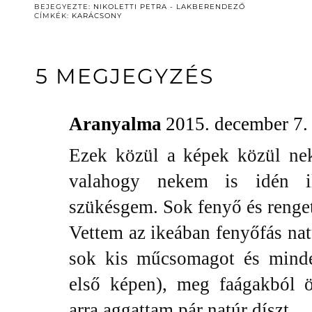
BEJEGYEZTE:
NIKOLETTI PETRA - LAKBERENDEZŐ
CÍMKÉK:
KARÁCSONY
5 MEGJEGYZÉS
Aranyalma
2015. december 7.
Ezek közül a képek közül ne
valahogy nekem is idén i
szükésgem. Sok fenyő és renget
Vettem az ikeában fenyőfás nat
sok kis műcsomagot és minden
első képen), meg faágakból 
arra aggattam pár natúr díszt...