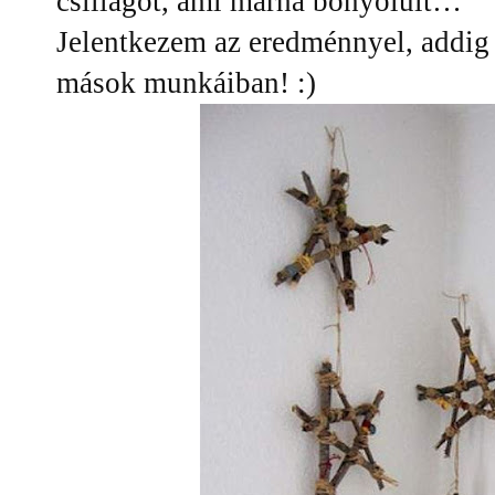
csillagot, ami marha bonyolult…
Jelentkezem az eredménnyel, addig
mások munkáiban! :)