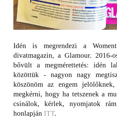
Idén is megrendezi a Woment
divatmagazin, a Glamour. 2016-o
bővült a megmérettetés: idén la
közöttük - nagyon nagy megtisz
köszönöm az engem jelölőknek, 
megkérni, hogy ha tetszenek a mun
csinálok, kérlek, nyomjatok rá
honlapján
ITT
.