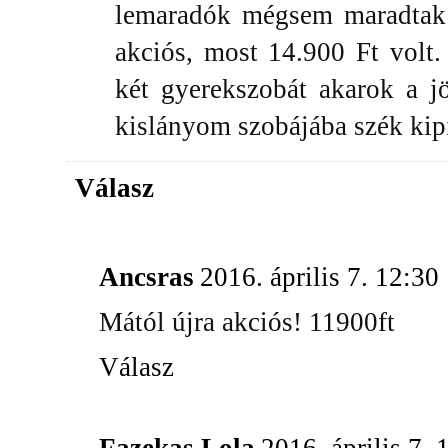
lemaradók mégsem maradtak 
akciós, most 14.900 Ft volt
két gyerekszobát akarok a j
kislányom szobájába szék kipi
Válasz
Ancsras
2016. április 7. 12:30
Mától újra akciós! 11900ft
Válasz
Fazekas Lola
2016. április 7. 