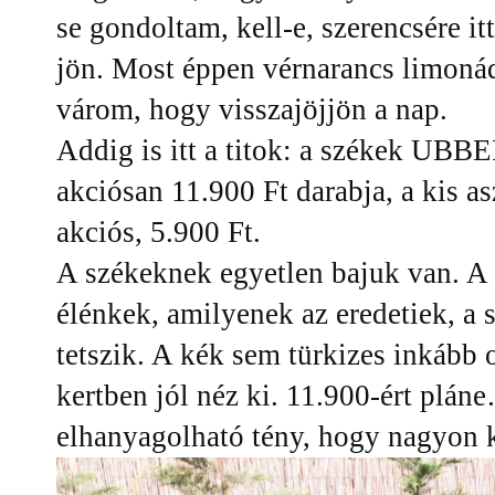
se gondoltam, kell-e, szerencsére it
jön. Most éppen vérnarancs limonád
várom, hogy visszajöjjön a nap.
Addig is itt a titok: a székek UB
akciósan 11.900 Ft darabja, a kis 
akciós, 5.900 Ft.
A székeknek egyetlen bajuk van. A
élénkek, amilyenek az eredetiek, a
tetszik. A kék sem türkizes inkább o
kertben jól néz ki. 11.900-ért plán
elhanyagolható tény, hogy nagyon