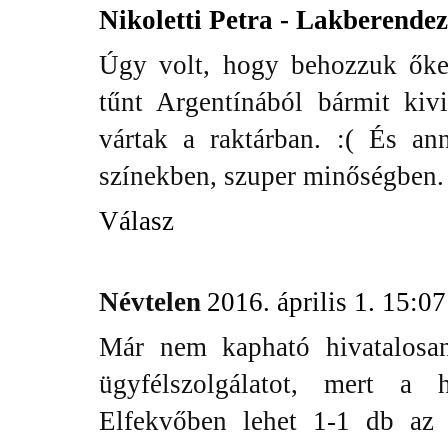
Nikoletti Petra - Lakberende
Úgy volt, hogy behozzuk őket
tűnt Argentínából bármit kiv
vártak a raktárban. :( És ann
színekben, szuper minőségben
Válasz
Névtelen
2016. április 1. 15:07
Már nem kapható hivatalosa
ügyfélszolgálatot, mert a h
Elfekvőben lehet 1-1 db az 