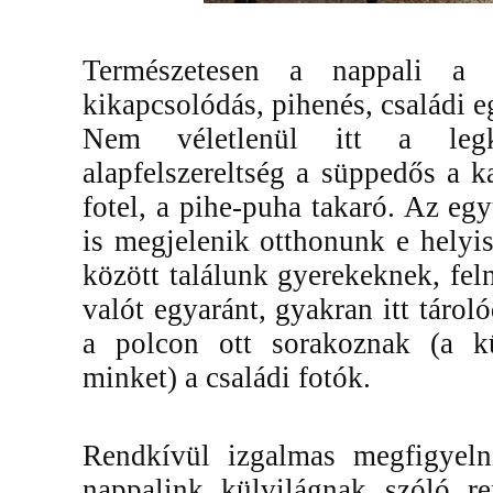
Természetesen a nappali a 
kikapcsolódás, pihenés, családi eg
Nem véletlenül itt a legk
alapfelszereltség a süppedős a 
fotel, a pihe-puha takaró. Az együ
is megjelenik otthonunk e hely
között találunk gyerekeknek, fel
valót egyaránt, gyakran itt tároló
a polcon ott sorakoznak (a k
minket) a családi fotók.
Rendkívül izgalmas megfigyel
nappalink külvilágnak szóló rep