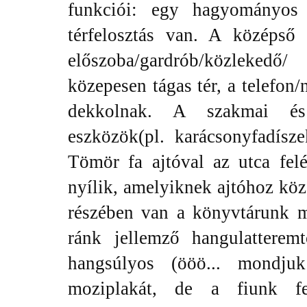
funkciói: egy hagyományos 
térfelosztás van. A középső
előszoba/gardrób/közleke
közepesen tágas tér, a telefon/
dekkolnak. A szakmai és 
eszközök(pl. karácsonyfadísz
Tömör fa ajtóval az utca fel
nyílik, amelyiknek ajtóhoz kö
részében van a könyvtárunk m
ránk jellemző hangulattere
hangsúlyos (ööö... mondj
moziplakát, de a fiunk fe