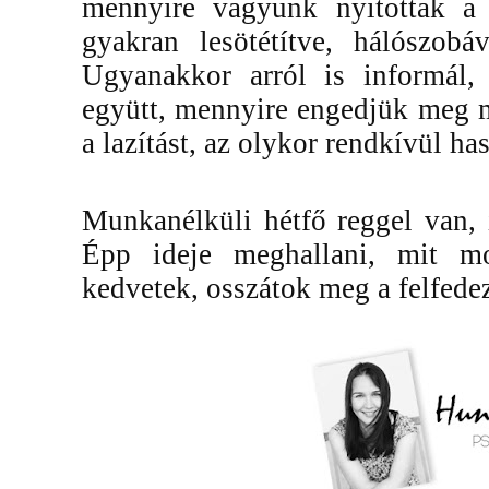
mennyire vagyunk nyitottak a 
gyakran lesötétítve, hálószobá
Ugyanakkor arról is informál,
együtt, mennyire engedjük meg 
a lazítást, az olykor rendkívül h
Munkanélküli hétfő reggel van, i
Épp ideje meghallani, mit 
kedvetek, osszátok meg a felfede