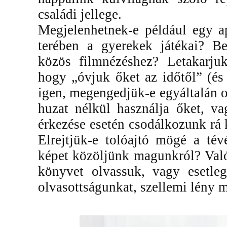
családi jellege.
Megjelenhetnek-e például egy a
terében a gyerekek játékai? Be
közös filmnézéshez? Letakarjuk
hogy „óvjuk őket az időtől” (és
igen, megengedjük-e egyáltalán o
huzat nélkül használja őket, va
érkezése esetén csodálkozunk rá
Elrejtjük-e tolóajtó mögé a tév
képet közöljünk magunkról? Való
könyvet olvassuk, vagy esetle
olvasottságunkat, szellemi lény