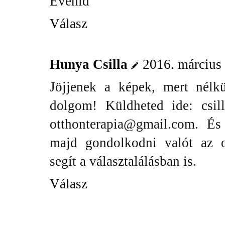
Evehid
Válasz
Hunya Csilla
2016. március 
Jöjjenek a képek, mert nélk
dolgom! Küldheted ide:
csi
otthonterapia@gmail.com
. És
majd gondolkodni valót az o
segít a választalálásban is.
Válasz