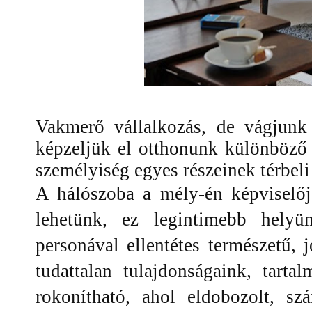
Vakmerő vállalkozás, de vágjun
képzeljük el otthonunk különböző 
személyiség egyes részeinek térbeli
A hálószoba a mély-én képviselőj
lehetünk, ez legintimebb helyü
personával ellentétes természetű, 
tudattalan tulajdonságaink, tarta
rokonítható, ahol eldobozolt, sz