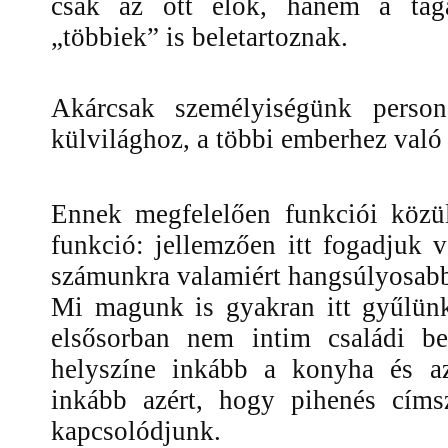
csak az ott élők, hanem a tág
„többiek” is beletartoznak.
Akárcsak személyiségünk person
külvilághoz, a többi emberhez való
Ennek megfelelően funkciói közü
funkció: jellemzően itt fogadjuk 
számunkra valamiért hangsúlyosabb
Mi magunk is gyakran itt gyűlünk
elsősorban nem intim családi be
helyszíne inkább a konyha és az
inkább azért, hogy pihenés címs
kapcsolódjunk.