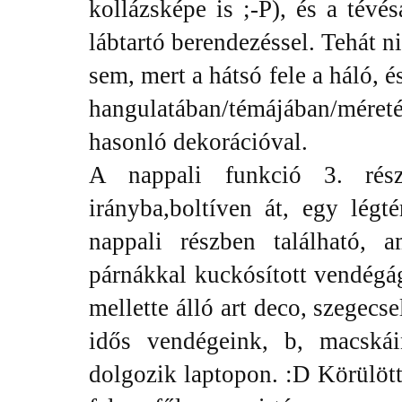
kollázsképe is ;-P), és a tévé
lábtartó berendezéssel. Tehát 
sem, mert a hátsó fele a háló, é
hangulatában/témájában/mér
hasonló dekorációval.
A nappali funkció 3. rés
irányba,boltíven át, egy légt
nappali részben található, 
párnákkal kuckósított vendégág
mellette álló art deco, szegecse
idős vendégeink, b, macskái
dolgozik laptopon. :D Körülött