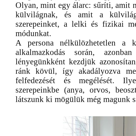
Olyan, mint egy álarc: sűríti, amit
külvilágnak, és amit a külvilá
szerepeinket, a lelki és fizikai 
módunkat.
A persona nélkülözhetetlen a k
alkalmazkodás során, azonban
lényegünkként kezdjük azonosítani
ránk kövül, így akadályozva me
felfedezését és megélését. Il
szerepeinkbe (anya, orvos, beosz
látszunk ki mögülük még magunk s