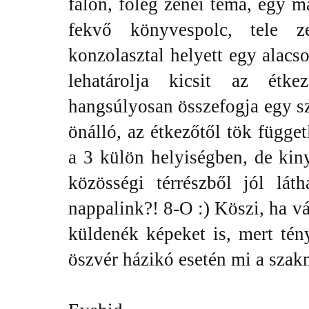
falon, főleg zenei téma, egy m
fekvő könyvespolc, tele ze
konzolasztal helyett egy alac
lehatárolja kicsit az étk
hangsúlyosan összefogja egy s
önálló, az étkezőtől tök függe
a 3 külön helyiségben, de kiny
közösségi térrészből jól lát
nappalink?! 8-O :) Köszi, ha vá
küldenék képeket is, mert tén
öszvér házikó esetén mi a szak