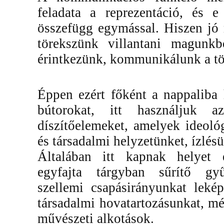
feladata a reprezentáció, és e
összefügg egymással. Hiszen jó 
törekszünk villantani magunkb
érintkezünk, kommunikálunk a tö
Éppen ezért főként a nappaliba 
bútorokat, itt használjuk a
díszítőelemeket, amelyek ideoló
és társadalmi helyzetünket, ízlés
Általában itt kapnak helyet e
egyfajta tárgyban sűrítő gyű
szellemi csapásirányunkat leké
társadalmi hovatartozásunkat, m
művészeti alkotások.