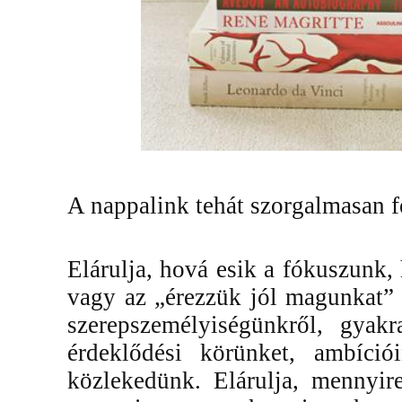
A nappalink tehát szorgalmasan f
Elárulja, hová esik a fókuszunk
vagy az „érezzük jól magunkat”
szerepszemélyiségünkről, gyakr
érdeklődési körünket, ambíció
közlekedünk. Elárulja, mennyir