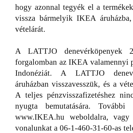
hogy azonnal tegyék el a termékek
vissza bármelyik IKEA áruházba, 
vételárát.
A LATTJO denevérköpenyek 2
forgalomban az IKEA valamennyi p
Indonéziát. A LATTJO denev
áruházban visszavesszük, és a vétel
A teljes pénzvisszafizetéshez nin
nyugta bemutatására. További 
www.IKEA.hu weboldalra, vagy 
vonalunkat a 06-1-460-31-60-as te