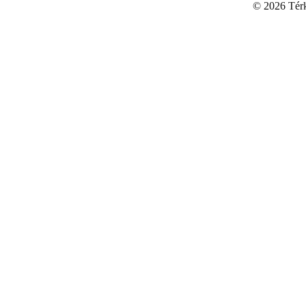
©
2026 Térku