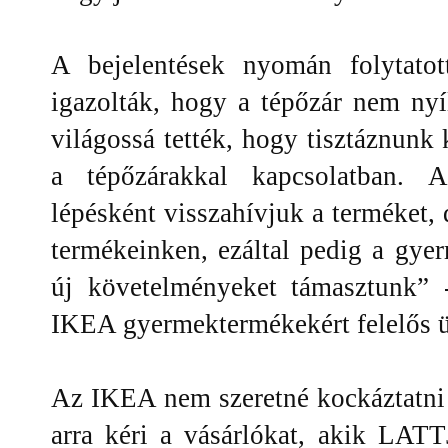
A bejelentések nyomán folytatot
igazolták, hogy a tépőzár nem nyí
világossá tették, hogy tisztáznunk 
a tépőzárakkal kapcsolatban. A
lépésként visszahívjuk a terméket,
termékeinken, ezáltal pedig a gye
új követelményeket támasztunk”
IKEA gyermektermékekért felelős ü
Az IKEA nem szeretné kockáztatni 
arra kéri a vásárlókat, akik LAT