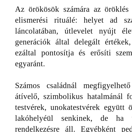
Az örökösök számára az öröklés
elismerési rituálé: helyet ad s
láncolatában, útlevelet nyújt él
generációk által delegált értéke
ezáltal pontosítja és erősíti sze
egyaránt.
Számos családnál megfigyelhet
átívelő, szimbolikus hatalmánál f
testvérek, unokatestvérek együtt
lakóhelyéül senkinek, de ha 
rendelkezésre áll. Egyébként pe