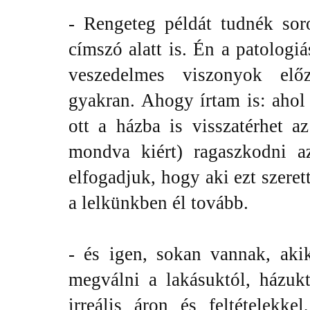
- Rengeteg példát tudnék so
címszó alatt is. Én a patologi
veszedelmes viszonyok elő
gyakran. Ahogy írtam is: ahol 
ott a házba is visszatérhet a
mondva kiért) ragaszkodni az
elfogadjuk, hogy aki ezt szere
a lelkünkben él tovább.
- és igen, sokan vannak, aki
megválni a lakásuktól, házukt
irreális áron és feltételekk