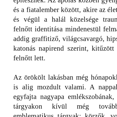
építésznek. Az ápolás közben gyen
és a fiatalember között, akire az él
és végül a halál közelsége trau
felnőtt identitása mindenestül felm
addig graffitiző, világcsavargó, hip
katonás napirend szerint, kitűzöt
felnőtt lett.
Az örökölt lakásban még hónapokk
is alig mozdult valami. A nappa
egyfajta nagyapa emlékszobának,
tárgyakon kívül még további
emblematikus tárgyak: körzők, vo