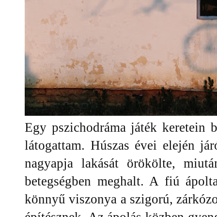
Egy pszichodráma játék keretein b
látogattam. Húszas évei elején jár
nagyapja lakását örökölte, miut
betegségben meghalt. A fiú ápolt
könnyű viszonya a szigorú, zárkózo