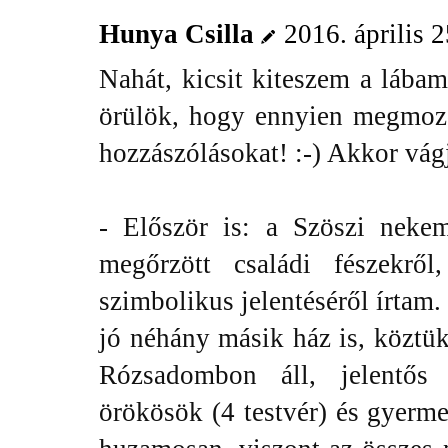
Hunya Csilla
2016. április 
Nahát, kicsit kiteszem a lába
örülök, hogy ennyien megmoz
hozzászólásokat! :-) Akkor vág
- Először is: a Szöszi neke
megőrzött családi fészekről
szimbolikus jelentéséről írtam
jó néhány másik ház is, köztük
Rózsadombon áll, jelentős 
örökösök (4 testvér) és gyerm