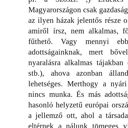
Magyarországon csak gazdasági
az ilyen házak jelentős része 
amiről írsz, nem alkalmas, 
fűthető. Vagy mennyi eb
adottságainknak, mert bőve
nyaralásra alkalmas tájakban 
stb.), ahova azonban állan
lehetséges. Merthogy a nyári
nincs munka. És más adottság
hasonló helyzetű európai orsz
a jellemző ott, ahol a társad
eltérnek a nálunk tömeges v