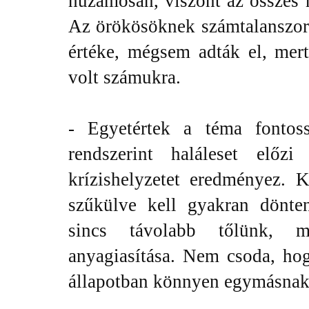
huzamosan, viszont az összes n
Az örökösöknek számtalanszor 
értéke, mégsem adták el, mer
volt számukra.
- Egyetértek a téma fontoss
rendszerint haláleset elő
krízishelyzetet eredményez. K
szűkülve kell gyakran dönte
sincs távolabb tőlünk, m
anyagiasítása. Nem csoda, hog
állapotban könnyen egymásnak