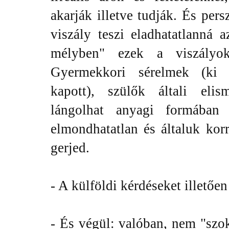
akarják illetve tudják. És per
viszály teszi eladhatatlanná 
mélyben" ezek a viszályo
Gyermekkori sérelmek (ki m
kapott), szülők általi elisme
lángolhat anyagi formába
elmondhatatlan és általuk kor
gerjed.
- A külföldi kérdéseket illetőe
- És végül: valóban, nem "szok