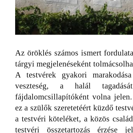
Az öröklés számos ismert fordula
tárgyi megjelenéseként tolmácsolha
A testvérek gyakori marakodása
veszteség, a halál tagadásá
fájdalomcsillapítóként volna jelen
ez a szülők szeretetéért küzdő tes
a testvéri köteléket, a közös csalá
testvéri összetartozás érzése je