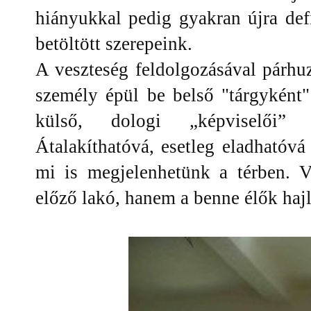
hiányukkal pedig gyakran újra def
betöltött szerepeink.
A veszteség feldolgozásával párhu
személy épül be belső "tárgyként
külső, dologi „képviselői” 
Átalakíthatóvá, esetleg eladhatóvá 
mi is megjelenhetünk a térben. 
előző lakó, hanem a benne élők hajl