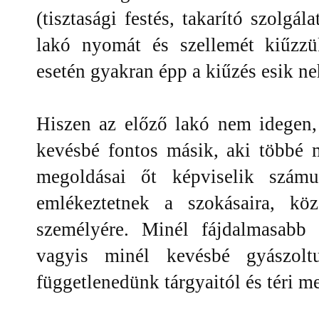
(tisztasági festés, takarító szolgá
lakó nyomát és szellemét kiűzzü
esetén gyakran épp a kiűzés esik n
Hiszen az előző lakó nem idegen
kevésbé fontos másik, aki többé m
megoldásai őt képviselik szám
emlékeztetnek a szokásaira, kö
személyére. Minél fájdalmasabb 
vagyis minél kevésbé gyászolt
függetlenedünk tárgyaitól és téri m