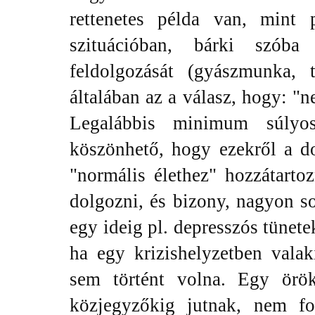
rettenetes példa van, mint 
szituációban, bárki szób
feldolgozását (gyászmunka, 
általában az a válasz, hogy: "
Legalábbis minimum súlyo
köszönhető, hogy ezekről a d
"normális élethez" hozzátartoz
dolgozni, és bizony, nagyon s
egy ideig pl. depresszós tünet
ha egy krizishelyzetben vala
sem történt volna. Egy örök
közjegyzőkig jutnak, nem f