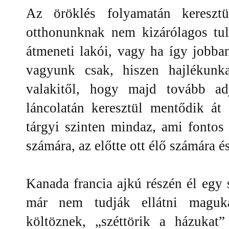
Az öröklés folyamatán keresztü
otthonunknak nem kizárólagos tu
átmeneti lakói, vagy ha így jobban 
vagyunk csak, hiszen hajlékunk
valakitől, hogy majd tovább a
láncolatán keresztül mentődik át
tárgyi szinten mindaz, ami fontos
számára, az előtte ott élő számára é
Kanada francia ajkú részén él egy
már nem tudják ellátni maguka
költöznek, „széttörik a házukat”