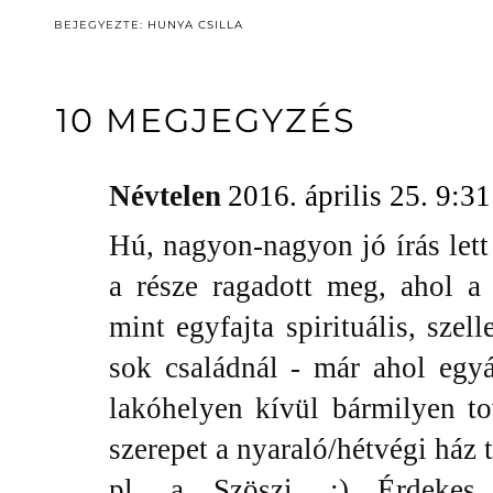
BEJEGYEZTE:
HUNYA CSILLA
10 MEGJEGYZÉS
Névtelen
2016. április 25. 9:31
Hú, nagyon-nagyon jó írás lett
a része ragadott meg, ahol a
mint egyfajta spirituális, szel
sok családnál - már ahol egyá
lakóhelyen kívül bármilyen to
szerepet a nyaraló/hétvégi ház
pl. a Szöszi. ;) Érdekes