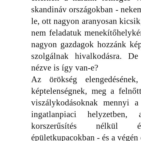
skandináv országokban - nekem 
le, ott nagyon aranyosan kicsik
nem feladatuk menekítőhelyké
nagyon gazdagok hozzánk kép
szolgálnak hivalkodásra. D
nézve is így van-e?
Az örökség elengedésének
képtelenségnek, meg a felnőtt,
viszálykodásoknak mennyi a
ingatlanpiaci helyzetben, a
korszerűsítés nélkül év
épületkupacokban - és a végén 