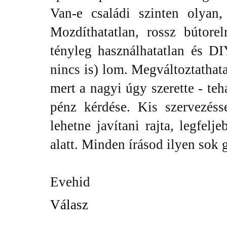
Van-e családi szinten olya
Mozdíthatatlan, rossz bútorel
tényleg használhatatlan és DI
nincs is) lom. Megváltoztathata
mert a nagyi úgy szerette - te
pénz kérdése. Kis szervezéss
lehetne javítani rajta, legfe
alatt. Minden írásod ilyen sok g
Evehid
Válasz