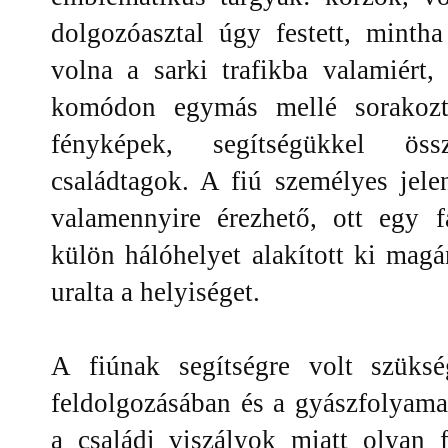
dolgozóasztal úgy festett, minth
volna a sarki trafikba valamiért,
komódon egymás mellé sorakozta
fényképek, segítségükkel öss
családtagok. A fiú személyes jele
valamennyire érezhető, ott egy f
külön hálóhelyet alakított ki ma
uralta a helyiséget.
A fiúnak segítségre volt szüksé
feldolgozásában és a gyászfolyama
a családi viszályok miatt olyan 