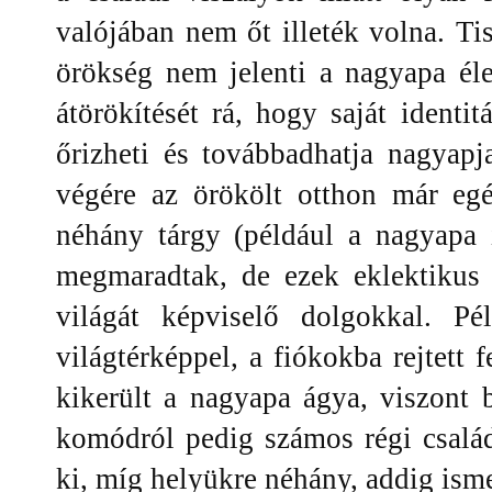
valójában nem őt illeték volna. Tis
örökség nem jelenti a nagyapa élet
átörökítését rá, hogy saját identit
őrizheti és továbbadhatja nagyap
végére az örökölt otthon már egé
néhány tárgy (például a nagyapa í
megmaradtak, de ezek eklektikus
világát képviselő dolgokkal. Pél
világtérképpel, a fiókokba rejtett 
kikerült a nagyapa ágya, viszont 
komódról pedig számos régi család
ki, míg helyükre néhány, addig ism