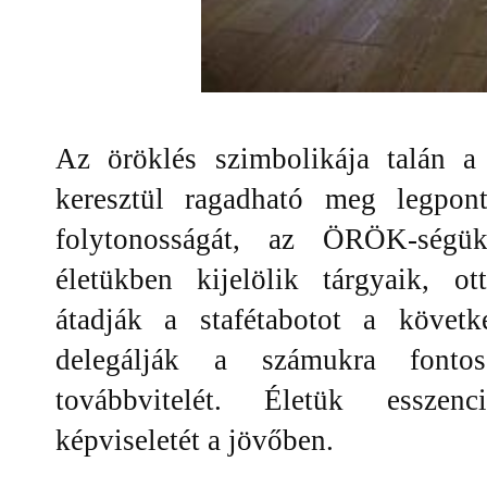
Az öröklés szimbolikája talán a 
keresztül ragadható meg legpon
folytonosságát, az ÖRÖK-ségüke
életükben kijelölik tárgyaik, o
átadják a stafétabotot a követ
delegálják a számukra fonto
továbbvitelét. Életük esszenc
képviseletét a jövőben.