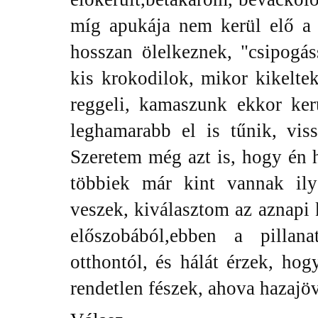
míg apukája nem kerül elő a 
hosszan ölelkeznek, "csipogá
kis krokodilok, mikor kikelte
reggeli, kamaszunk ekkor ker
leghamarabb el is tűnik, vi
Szeretem még azt is, hogy én 
többiek már kint vannak ily
veszek, kiválasztom az aznapi
előszobából,ebben a pilla
otthontól, és hálát érzek, hog
rendetlen fészek, ahova hazajö