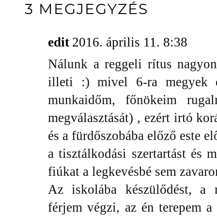
3 MEGJEGYZÉS
edit
2016. április 11. 8:38
Nálunk a reggeli rítus nagyo
illeti :) mivel 6-ra megyek 
munkaidőm, főnökeim ruga
megválasztását) , ezért irtó ko
és a fürdőszobába előző este e
a tisztálkodási szertartást és 
fiúkat a legkevésbé sem zavar
Az iskolába készülődést, a r
férjem végzi, az én terepem a 