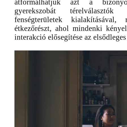
átformálhatjuk azt a bizonyo
gyerekszobát térelválasztók
fenségterületek kialakításával
étkezőrészt, ahol mindenki kényel
interakció elősegítése az elsődlege