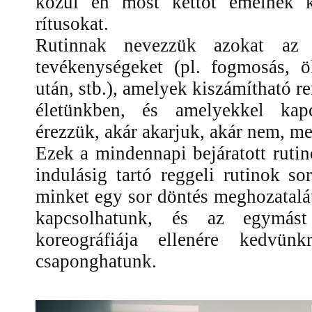
közül én most kettőt emelnék k
rítusokat.
Rutinnak nevezzük
azokat az 
tevékenységeket (pl. fogmosás, öl
után, stb.), amelyek kiszámítható r
életünkben, és amelyekkel kap
érezzük, akár akarjuk, akár nem, me
Ezek a mindennapi bejáratott rutin
indulásig tartó reggeli rutinok s
minket egy sor döntés meghozatalát
kapcsolhatunk, és az egymást
koreográfiája ellenére kedvün
csaponghatunk.