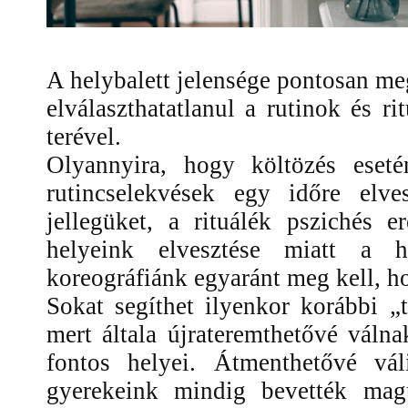
A helybalett jelensége pontosan m
elválaszthatatlanul a rutinok és r
terével.
Olyannyira, hogy költözés eset
rutincselekvések egy időre elves
jellegüket, a rituálék pszichés 
helyeink elvesztése miatt a 
koreográfiánk egyaránt meg kell, h
Sokat segíthet ilyenkor korábbi „
mert általa újrateremthetővé váln
fontos helyei. Átmenthetővé vá
gyerekeink mindig bevették magu