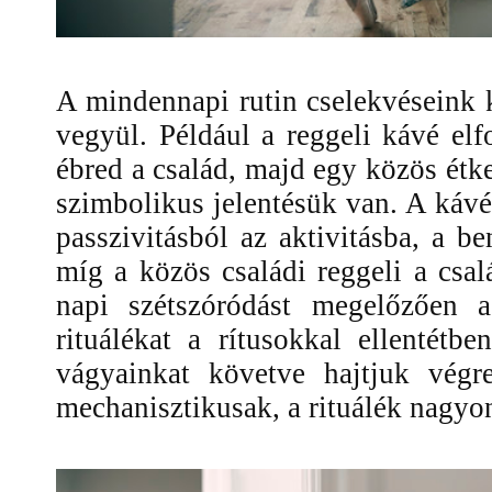
A mindennapi rutin cselekvéseink 
vegyül. Például a reggeli kávé elfo
ébred a család, majd egy közös étke
szimbolikus jelentésük van. A kávéz
passzivitásból az aktivitásba, a be
míg a közös családi reggeli a csa
napi szétszóródást megelőzően a
rituálékat a rítusokkal ellentétb
vágyainkat követve hajtjuk végr
mechanisztikusak, a rituálék nagyon