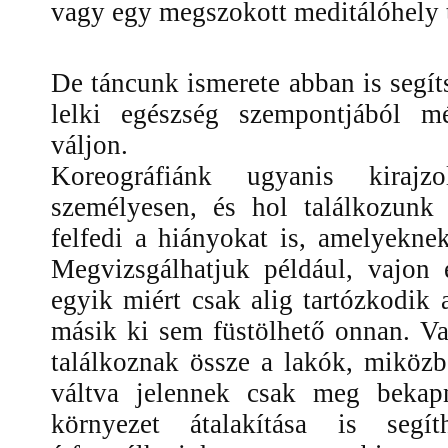
vagy egy megszokott meditálóhely tá
De táncunk ismerete abban is segí
lelki egészség szempontjából 
váljon.
Koreográfiánk ugyanis kirajz
személyesen, és hol találkozunk
felfedi a hiányokat is, amelyekn
Megvizsgálhatjuk például, vajon 
egyik miért csak alig tartózkodik
másik ki sem füstölhető onnan. Va
találkoznak össze a lakók, miköz
váltva jelennek csak meg bekapn
környezet átalakítása is segí