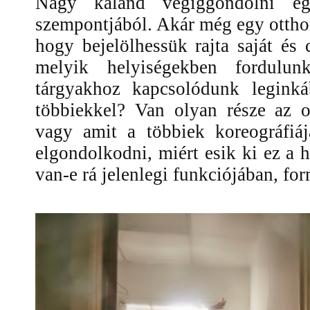
Nagy kaland végiggondolni egy
szempontjából. Akár még egy otthon 
hogy bejelölhessük rajta saját és 
melyik helyiségekben fordulu
tárgyakhoz kapcsolódunk legink
többiekkel? Van olyan része az o
vagy amit a többiek koreográfiá
elgondolkodni, miért esik ki ez a 
van-e rá jelenlegi funkciójában, fo