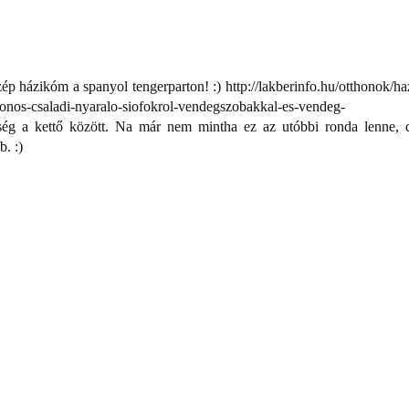
p házikóm a spanyol tengerparton! :) http://lakberinfo.hu/otthonok/ha
onos-csaladi-nyaralo-siofokrol-vendegszobakkal-es-vendeg-
ség a kettő között. Na már nem mintha ez az utóbbi ronda lenne, 
. :)