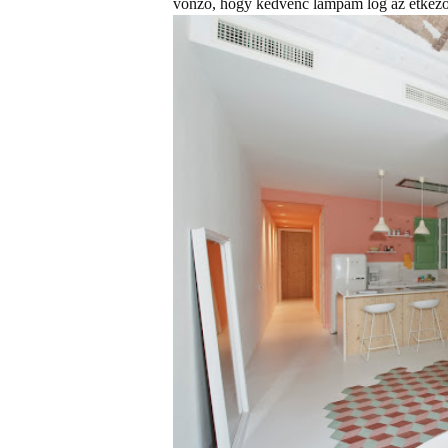
vonzó, hogy kedvenc lámpám lóg az étkező a