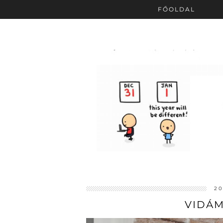
FŐOLDAL
20
VIDÁM