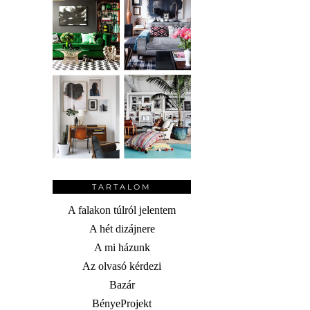
TARTALOM
A falakon túlról jelentem
A hét dizájnere
A mi házunk
Az olvasó kérdezi
Bazár
BényeProjekt