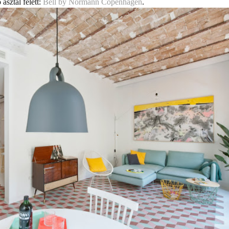
sztal felett:
Bell by Normann Copenhagen
.