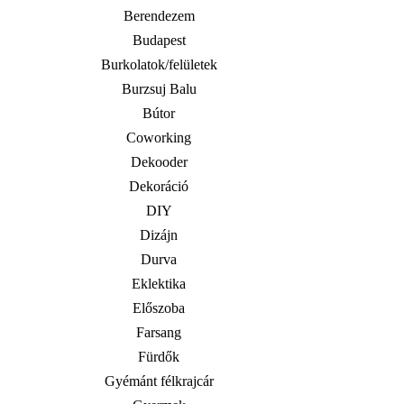
Berendezem
Budapest
Burkolatok/felületek
Burzsuj Balu
Bútor
Coworking
Dekooder
Dekoráció
DIY
Dizájn
Durva
Eklektika
Előszoba
Farsang
Fürdők
Gyémánt félkrajcár