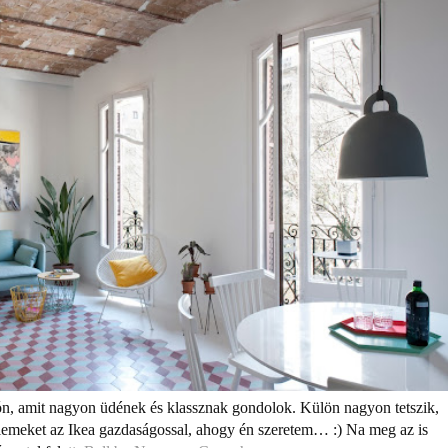
lón, amit nagyon üdének és klassznak gondolok. Külön nagyon tetszik,
emeket az Ikea gazdaságossal, ahogy én szeretem… :) Na meg az is