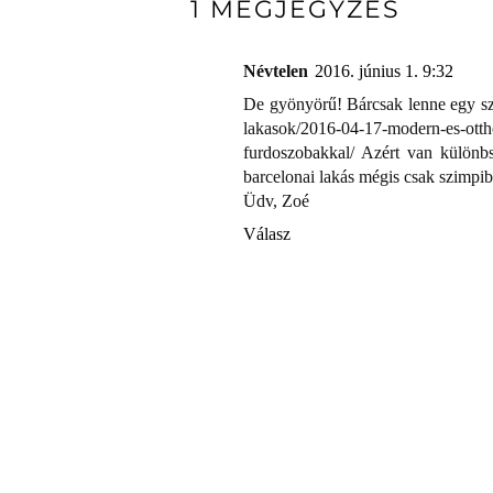
1 MEGJEGYZÉS
Névtelen
2016. június 1. 9:32
De gyönyörű! Bárcsak lenne egy szé
lakasok/2016-04-17-modern-es-otth
furdoszobakkal/ Azért van különb
barcelonai lakás mégis csak szimpibb
Üdv, Zoé
Válasz