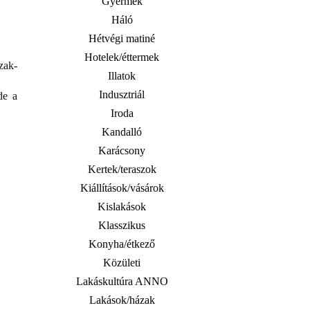
Gyermek
Háló
Hétvégi matiné
Hotelek/éttermek
zak-
Illatok
Indusztriál
de a
Iroda
Kandalló
Karácsony
Kertek/teraszok
Kiállítások/vásárok
Kislakások
Klasszikus
Konyha/étkező
Közületi
Lakáskultúra ANNO
Lakások/házak