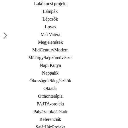
Lakókocsi projekt
Lámpák
Lépcsők
Lovas
Mai Vatera
S
Megjelenések
MidCenturyModern
Műtárgy/képzőművészet
Napi Kutya
Nappalik
Okosságok/kiegészítők
Oktatás
Otthonterápia
PAJTA-projekt
Pályázatok/játékok
Referenciák
SajátHázProjekt