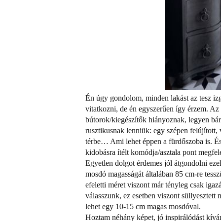
Én úgy gondolom, minden lakást az tesz iz
vitatkozni, de én egyszerűen így érzem. Az
bútorok/kiegészítők hiányoznak, legyen bárm
rusztikusnak lenniük: egy szépen felújított
térbe… Ami lehet éppen a fürdőszoba is. És
kidobásra ítélt komódja/asztala pont megfel
Egyetlen dolgot érdemes jól átgondolni eze
mosdó magasságát általában 85 cm-re tessz
efeletti méret viszont már tényleg csak i
válasszunk, ez esetben viszont süllyesztet
lehet egy 10-15 cm magas mosdóval.
Hoztam néhány képet, jó inspirálódást kív