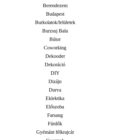
Berendezem
Budapest
Burkolatok/felületek
Burzsuj Balu
Bútor
Coworking
Dekooder
Dekoráció
DIY
Dizájn
Durva
Eklektika
Előszoba
Farsang
Fürdők
Gyémánt félkrajcár