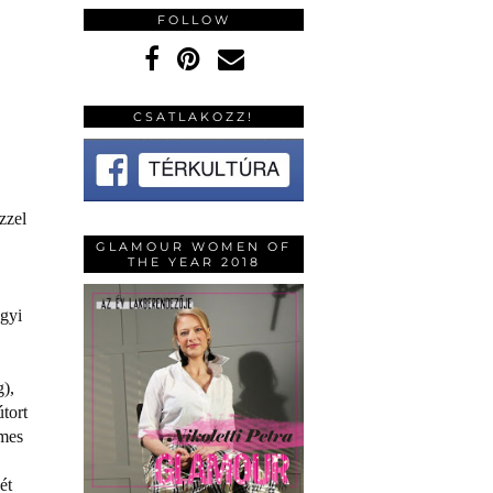
FOLLOW
CSATLAKOZZ!
zzel
GLAMOUR WOMEN OF
THE YEAR 2018
agyi
),
tort
lmes
ét