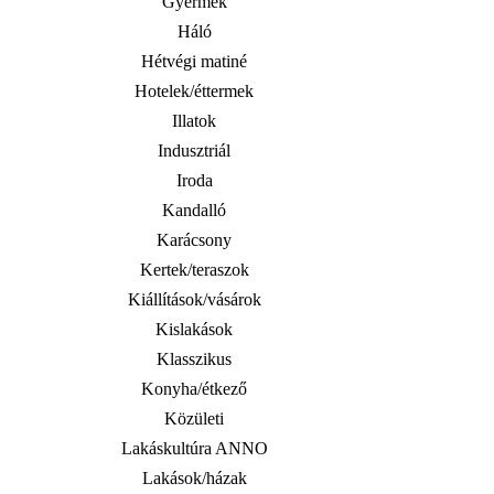
Gyermek
Háló
Hétvégi matiné
Hotelek/éttermek
Illatok
Indusztriál
Iroda
Kandalló
Karácsony
Kertek/teraszok
Kiállítások/vásárok
Kislakások
Klasszikus
Konyha/étkező
Közületi
Lakáskultúra ANNO
Lakások/házak