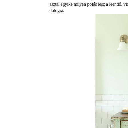
asztal egyike milyen pofás lesz a leendő, v
dologra.