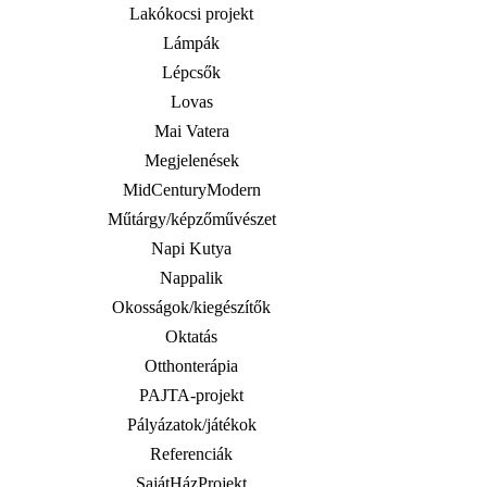
Lakókocsi projekt
Lámpák
Lépcsők
Lovas
Mai Vatera
Megjelenések
MidCenturyModern
Műtárgy/képzőművészet
Napi Kutya
Nappalik
Okosságok/kiegészítők
Oktatás
Otthonterápia
PAJTA-projekt
Pályázatok/játékok
Referenciák
SajátHázProjekt