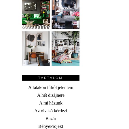
TARTALOM
A falakon túlról jelentem
A hét dizájnere
A mi házunk
Az olvasó kérdezi
Bazár
BényeProjekt