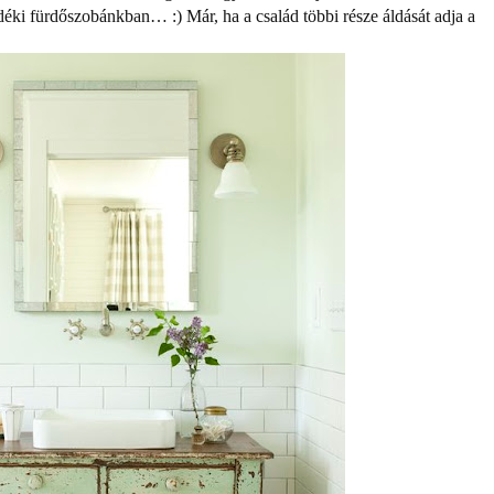
idéki fürdőszobánkban… :) Már, ha a család többi része áldását adja a