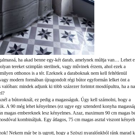
galmassá, ha akad benne egy-két darab, amelynek múltja van… Lehet e
 olyan tereket szimplán sterilnek, vagy művinek érzem, ahol ezek a
ilyen otthonos is a tér. Ezeknek a daraboknak nem kell feltétlenül
, vagy modern formában újragondolt régi bútor egyformán lelket önt a
 valóban: mindek adjunk ki több százezer forintot mosdópultra, ha a n
el?
knél a bútoroknál, ez pedig a magasságuk. Úgy kell számolni, hogy a
ük. A 90 még lehet kényelmes (ez ugye egy sztenderd konyha magasság
gazán magas embereknek lesz kényelmes. Azaz, maximum 90 cm magas bú
t mosdóval kombináljuk. Egy átlagos, 75 cm magas asztal viszont kénye
ánok! Nekem már be is ugrott, hogy a Szöszi nyaralónkból ránk marad k