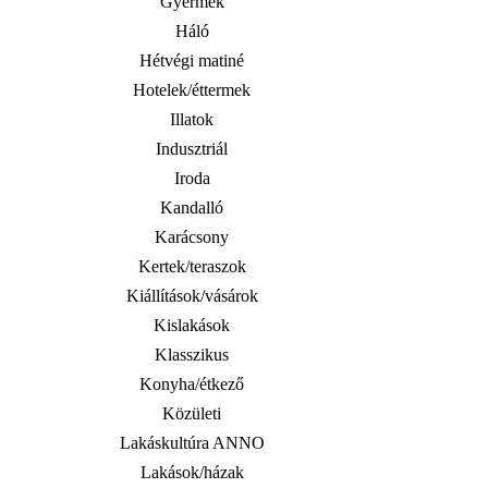
Gyermek
Háló
Hétvégi matiné
Hotelek/éttermek
Illatok
Indusztriál
Iroda
Kandalló
Karácsony
Kertek/teraszok
Kiállítások/vásárok
Kislakások
Klasszikus
Konyha/étkező
Közületi
Lakáskultúra ANNO
Lakások/házak