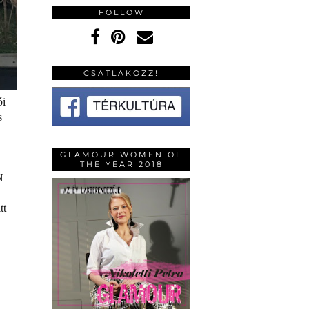
FOLLOW
CSATLAKOZZ!
ói
s
GLAMOUR WOMEN OF
THE YEAR 2018
N
tt