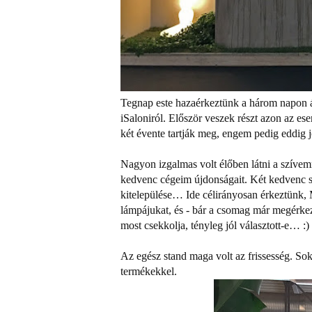
Tegnap este hazaérkeztünk a három napon át t
iSaloniról. Először veszek részt azon az ese
két évente tartják meg, engem pedig eddig j
Nagyon izgalmas volt élőben látni a szíve
kedvenc cégeim újdonságait. Két kedvenc 
kitelepülése… Ide célirányosan érkeztünk,
lámpájukat, és - bár a csomag már megérkeze
most csekkolja, tényleg jól választott-e… :)
Az egész stand maga volt az frissesség. Sok
termékekkel.