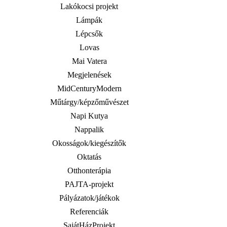
Lakókocsi projekt
Lámpák
Lépcsők
Lovas
Mai Vatera
Megjelenések
MidCenturyModern
Műtárgy/képzőművészet
Napi Kutya
Nappalik
Okosságok/kiegészítők
Oktatás
Otthonterápia
PAJTA-projekt
Pályázatok/játékok
Referenciák
SajátHázProjekt