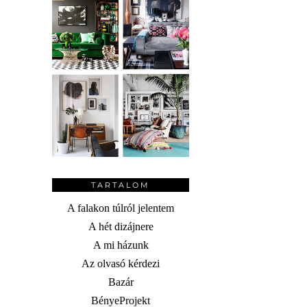
TARTALOM
A falakon túlról jelentem
A hét dizájnere
A mi házunk
Az olvasó kérdezi
Bazár
BényeProjekt