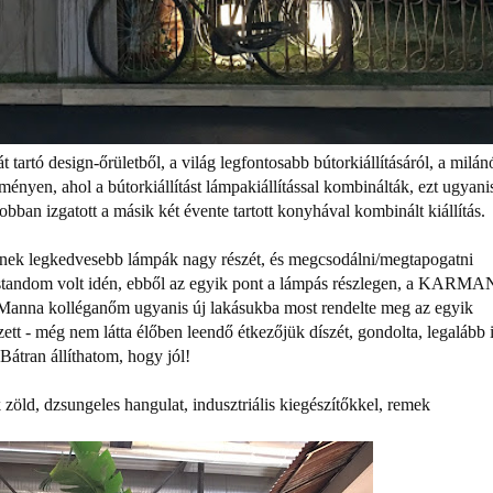
artó design-őrületből, a világ legfontosabb bútorkiállításáról, a milán
ményen, ahol a bútorkiállítást lámpakiállítással kombinálták, ezt ugyani
obban izgatott a másik két évente tartott konyhával kombinált kiállítás.
mnek legkedvesebb lámpák nagy részét, és megcsodálni/megtapogatni
standom volt idén, ebből az egyik pont a lámpás részlegen, a KARMA
 Manna kolléganőm ugyanis új lakásukba most rendelte meg az egyik
tt - még nem látta élőben leendő étkezőjük díszét, gondolta, legalább i
 Bátran állíthatom, hogy jól!
 zöld, dzsungeles hangulat, indusztriális kiegészítőkkel, remek