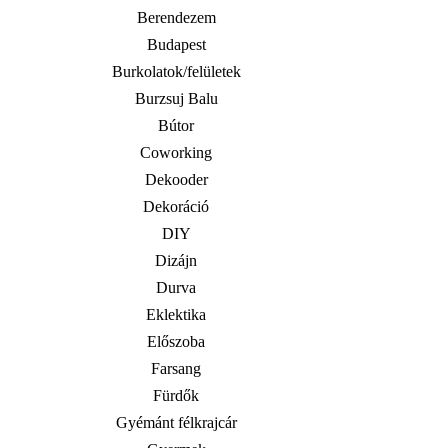
Berendezem
Budapest
Burkolatok/felületek
Burzsuj Balu
Bútor
Coworking
Dekooder
Dekoráció
DIY
Dizájn
Durva
Eklektika
Előszoba
Farsang
Fürdők
Gyémánt félkrajcár