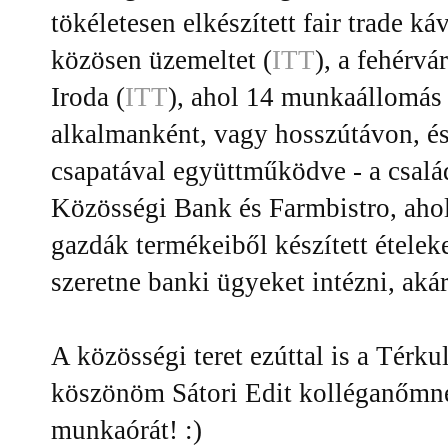
tökéletesen elkészített fair trade ká
közösen üzemeltet (
ITT
), a fehérv
Iroda (
ITT
), ahol 14 munkaállomás 
alkalmanként, vagy hosszútávon, és
csapatával együttműködve - a csalá
Közösségi Bank és Farmbistro, ahol
gazdák termékeiből készített ételeke
szeretne banki ügyeket intézni, akár
A közösségi teret ezúttal is a Térku
köszönöm Sátori Edit kolléganőmnek
munkaórát! :)