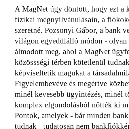
A MagNet úgy döntött, hogy ezt a 
fizikai megnyilvánulásain, a fiókoko
szeretné. Pozsonyi Gábor, a bank ve
világon egyedülálló módon - olyan
álmodott meg, ahol a MagNet ügyfel
közössségi térben kötetlenül tudn
képviseltetik magukat a társadalmil
Figyelembevéve és megértve közben
minél kevesebb ügyintézés, minél t
komplex elgondolásból nőtték ki 
Pontok, amelyek - bár minden banko
tudnak - tudatosan nem bankfiókkén