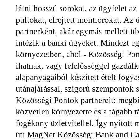
látni hosszú sorokat, az ügyfelet az
pultokat, elrejtett montiorokat. Az
partnerként, akár egymás mellett ü
intézik a banki ügyeket. Mindezt e
környezetben, ahol - Közösségi Pont
ihatnak, vagy felelősséggel gazdá
alapanyagaiból készített ételt fog
utánajárással, szigorú szempontok sz
Közösségi Pontok partnereit: megbí
közvetlen környezetre és a tágabb 
fogékony üzletvitellel. Így nyitott 
úti MagNet Közösségi Bank and Caf