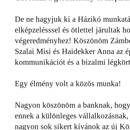
De ne hagyjuk ki a Házikó munkatár
elképzelésssel és ötlettel járultak h
végeredményhez! Köszönöm Zámbó 
Szalai Misi és Haidekker Anna az ép
kommunikációt és a bizalmi légkört
Egy élmény volt a közös munka!
Nagyon köszönöm a banknak, hogy ez
ennek a különleges vállalkozásnak,
nagyon sok sikert kívánok az új K