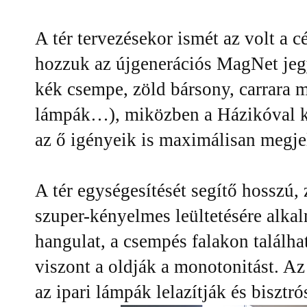
A tér tervezésekor ismét az volt a 
hozzuk az újgenerációs MagNet jegye
kék csempe, zöld bársony, carrara m
lámpák…), miközben a Házikóval k
az ő igényeik is maximálisan megje
A tér egységesítését segítő hosszú,
szuper-kényelmes leültetésére alka
hangulat, a csempés falakon találh
viszont a oldják a monotonitást. Az
az ipari lámpák lelazítják és bisztró