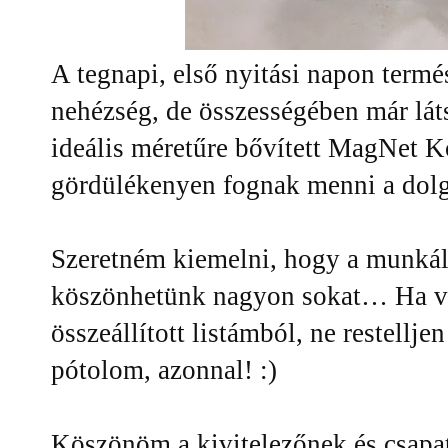
A tegnapi, első nyitási napon termé
nehézség, de összességében már lát
ideális méretűre bővített MagNet 
gördülékenyen fognak menni a dol
Szeretném kiemelni, hogy a munkál
köszönhetünk nagyon sokat… Ha va
összeállított listámból, ne restellj
pótolom, azonnal! :)
Köszönöm a kivitelezőnek és csapa