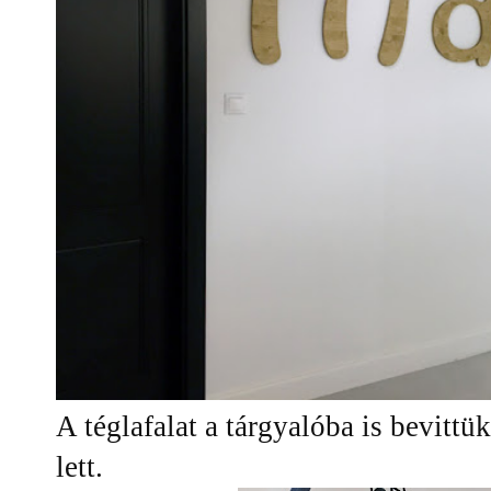
A téglafalat a tárgyalóba is bevittü
lett.