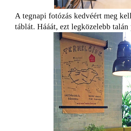
A tegnapi fotózás kedvéért meg kel
táblát. Hááát, ezt legközelebb talán