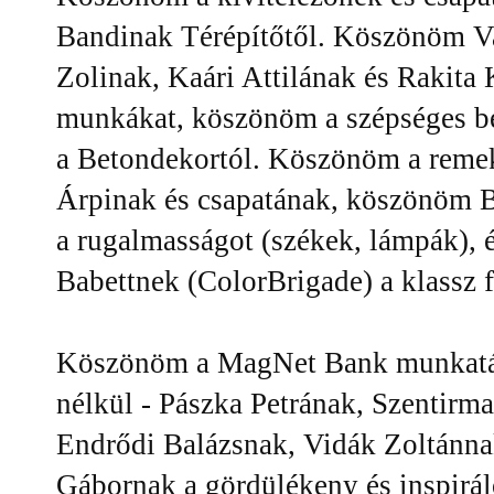
Bandinak Térépítőtől. Köszönöm V
Zolinak, Kaári Attilának és Rakita 
munkákat, köszönöm a szépséges b
a Betondekortól. Köszönöm a reme
Árpinak és csapatának, köszönöm Ba
a rugalmasságot (székek, lámpák),
Babettnek (ColorBrigade) a klassz f
Köszönöm a MagNet Bank munkatárs
nélkül - Pászka Petrának, Szentirma
Endrődi Balázsnak, Vidák Zoltánna
Gábornak a gördülékeny és inspirá