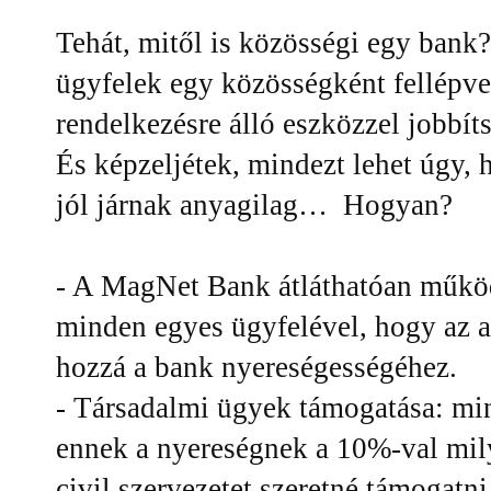
Tehát, mitől is közösségi egy bank?
ügyfelek egy közösségként fellépv
rendelkezésre álló eszközzel jobbít
És képzeljétek, mindezt lehet úgy, 
jól járnak anyagilag… Hogyan?
- A MagNet Bank átláthatóan működ
minden egyes ügyfelével, hogy az a
hozzá a bank nyereségességéhez.
- Társadalmi ügyek támogatása: min
ennek a nyereségnek a 10%-val mil
civil szervezetet szeretné támogatni