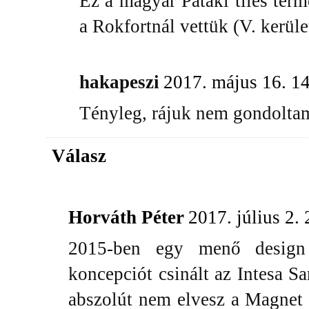
Ez a magyar Pataki tiles ter
a Rokfortnál vettük (V. kerület
hakapeszi
2017. május 16. 1
Tényleg, rájuk nem gondolta
Válasz
Horváth Péter
2017. július 2.
2015-ben egy menő design
koncepciót csinált az Intesa 
abszolút nem elvesz a Magnet p