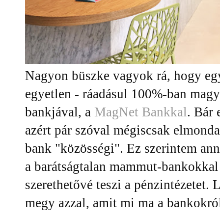
Nagyon büszke vagyok rá, hogy eg
egyetlen - ráadásul 100%-ban magya
bankjával, a
MagNet Bankkal
. Bár 
azért pár szóval mégiscsak elmondan
bank "közösségi". Ez szerintem ann
a barátságtalan mammut-bankokkal 
szerethetővé teszi a pénzintézetet.
megy azzal, amit mi ma a bankokr